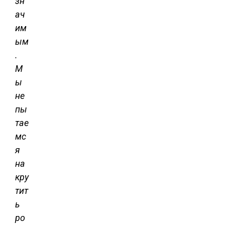
зн
ач
им
ым
.
М
ы
не
пы
тае
мс
я
на
кру
тит
ь
ро