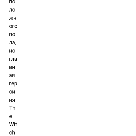
по
ло
жн
ого
по
ла,
но
гла
вн
ая
гер
ои
ня
Th
e
Wit
ch