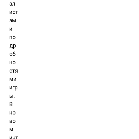
ал
ист
ам
и
по
др
об
но
стя
ми
игр
ы.
В
но
во
м
инт