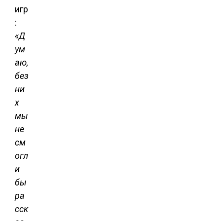
игр
:
«Д
ум
аю,
без
ни
х
мы
не
см
огл
и
бы
ра
сск