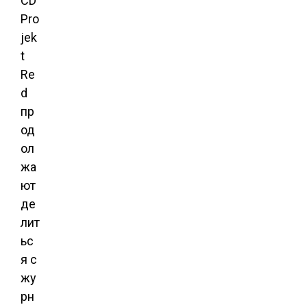
CD
Pro
jek
t
Re
d
пр
од
ол
жа
ют
де
лит
ьс
я с
жу
рн