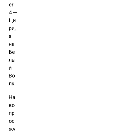
er
4 —
Ци
ри,
а
не
Бе
лы
й
Во
лк.
На
во
пр
ос
жу