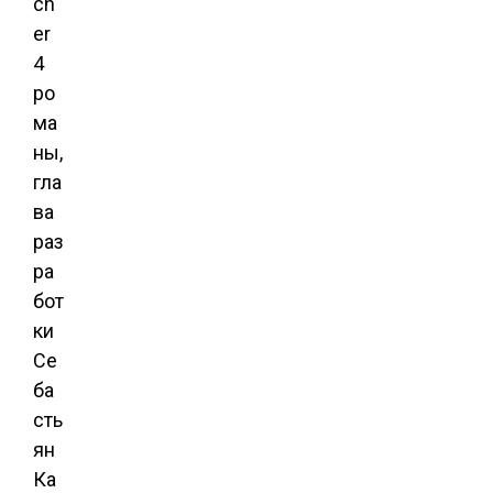
ch
er
4
ро
ма
ны,
гла
ва
раз
ра
бот
ки
Се
ба
сть
ян
Ка