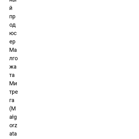
й
пр
од
юс
ер
Ма
лго
жа
та
Ми
тре
га
(M
ałg
orz
ata