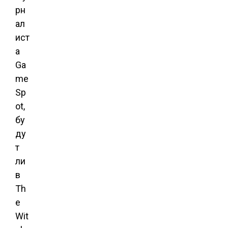
рн
ал
ист
а
Ga
me
Sp
ot,
бу
ду
т
ли
в
Th
e
Wit