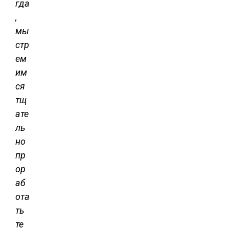
гда
,
мы
стр
ем
им
ся
тщ
ате
ль
но
пр
ор
аб
ота
ть
те