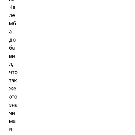
Ка
ле
мб
а
до
ба
ви
л,
что
так
же
это
зна
чи
ма
я