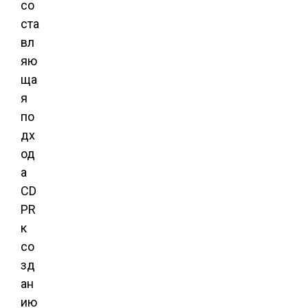
со
ста
вл
яю
ща
я
по
дх
од
а
CD
PR
к
со
зд
ан
ию