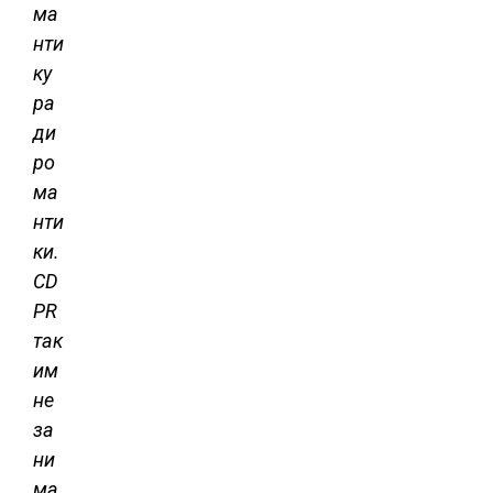
ма
нти
ку
ра
ди
ро
ма
нти
ки.
CD
PR
так
им
не
за
ни
ма