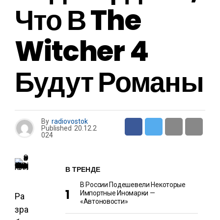
Что В The
Witcher 4
Будут Романы
By
radiovostok
Published
20.12.2
024
В ТРЕНДЕ
В России Подешевели Некоторые
Импортные Иномарки —
Ра
«Автоновости»
зра