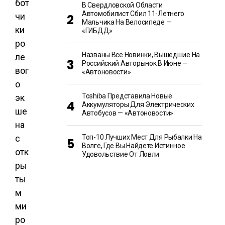
бот
В Свердловской Области
Автомобилист Сбил 11-Летнего
чи
Мальчика На Велосипеде —
ки
«ГИБДД»
ро
Названы Все Новинки, Вышедшие На
ле
Российский Авторынок В Июне —
вог
«Автоновости»
о
Toshiba Представила Новые
эк
Аккумуляторы Для Электрических
ше
Автобусов — «Автоновости»
на
с
Топ-10 Лучших Мест Для Рыбалки На
Волге, Где Вы Найдете Истинное
отк
Удовольствие От Ловли
ры
ты
м
ми
ро