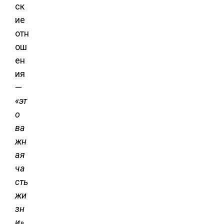
ск
ие
отн
ош
ен
ия
—
«эт
о
ва
жн
ая
ча
сть
жи
зн
и»
.