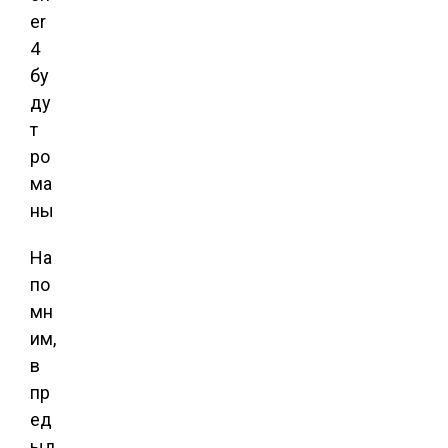
На
по
мн
им,
в
пр
ед
ыд