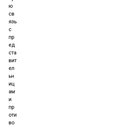
ю
св
язь
с
пр
ед
ста
вит
ел
ьн
иц
ам
и
пр
оти
во