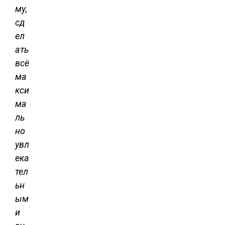
му,
сд
ел
ать
всё
ма
кси
ма
ль
но
увл
ека
тел
ьн
ым
и