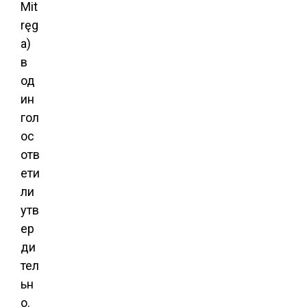
Mit
ręg
a)
в
од
ин
гол
ос
отв
ети
ли
утв
ер
ди
тел
ьн
о.