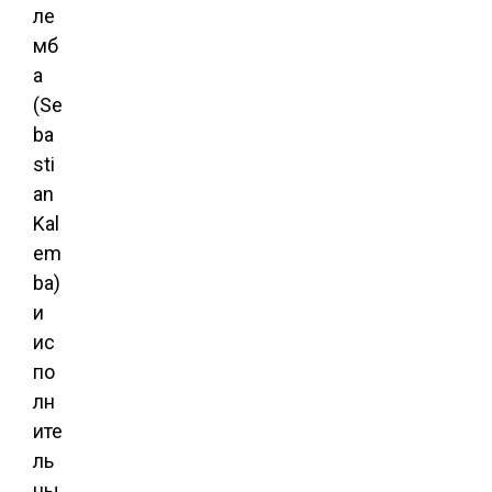
ле
мб
а
(Se
ba
sti
an
Kal
em
ba)
и
ис
по
лн
ите
ль
ны