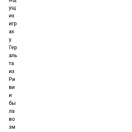
ущ
их
игр
ах
у
Гер
аль
та
из
Ри
ви
и
бы
ла
во
зм