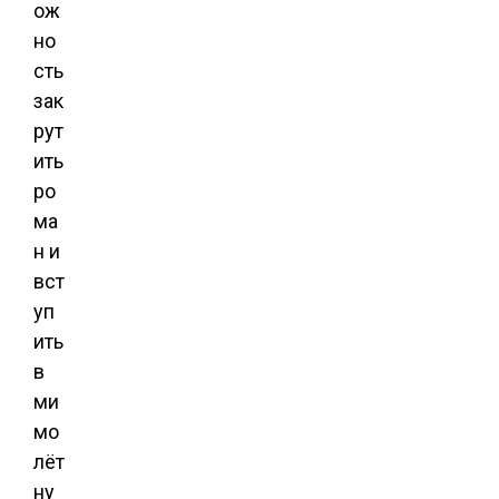
ож
но
сть
зак
рут
ить
ро
ма
н и
вст
уп
ить
в
ми
мо
лёт
ну