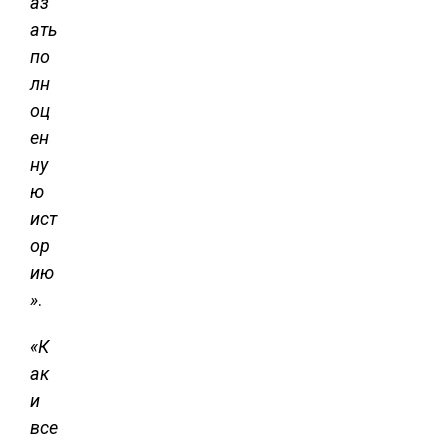
аз
ать
по
лн
оц
ен
ну
ю
ист
ор
ию
»
.
«К
ак
и
все