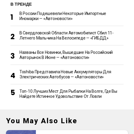
В ТРЕНДЕ
В России Подешевели Некоторые Импортные
Иномарки — «Автоновости»
В Свердловской Области Автомобилист Сбил 11-
Летнего Мальчика На Велосипеде — «ГИБДД»
Названы Все Новинки, Вышедшие На Российский
Авторынок В Июне — «Автоновости»
Toshiba Представила Новые Аккумуляторы Для
Электрических Автобусов — «Автоновости»
Топ-10 Лучших Мест Для Рыбалки На Волге, Где Вы
Найдете Истинное Удовольствие От Ловли
You May Also Like