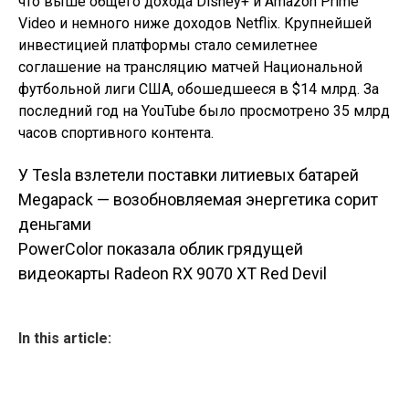
что выше общего дохода Disney+ и Amazon Prime
Video и немного ниже доходов Netflix. Крупнейшей
инвестицией платформы стало семилетнее
соглашение на трансляцию матчей Национальной
футбольной лиги США, обошедшееся в $14 млрд. За
последний год на YouTube было просмотрено 35 млрд
часов спортивного контента.
У Tesla взлетели поставки литиевых батарей
Навигация по
Megapack — возобновляемая энергетика сорит
деньгами
записям
PowerColor показала облик грядущей
видеокарты Radeon RX 9070 XT Red Devil
In this article: