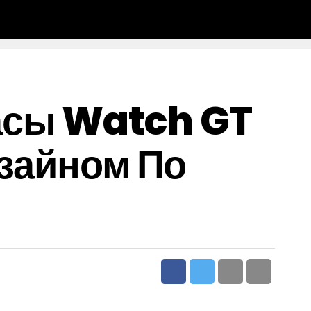
асы Watch GT
изайном По