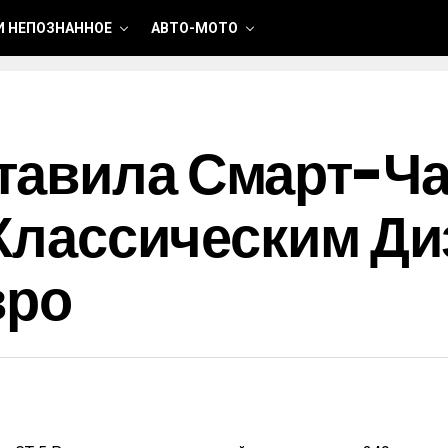
И НЕПОЗНАННОЕ
АВТО-МОТО
тавила Смарт-Ч
С Классическим Д
вро