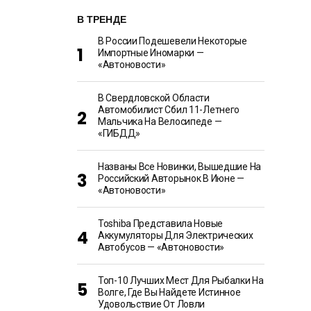
В ТРЕНДЕ
В России Подешевели Некоторые
Импортные Иномарки —
«Автоновости»
В Свердловской Области
Автомобилист Сбил 11-Летнего
Мальчика На Велосипеде —
«ГИБДД»
Названы Все Новинки, Вышедшие На
Российский Авторынок В Июне —
«Автоновости»
Toshiba Представила Новые
Аккумуляторы Для Электрических
Автобусов — «Автоновости»
Топ-10 Лучших Мест Для Рыбалки На
Волге, Где Вы Найдете Истинное
Удовольствие От Ловли