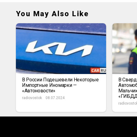
You May Also Like
В России Подешевели Некоторые
В Сверд
Импортные Иномарки —
Автомоб
«Автоновости»
Мальчик
«ГИБД
radiovostok
08.07.2024
radiovosto