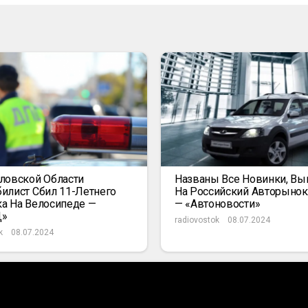
ловской Области
Названы Все Новинки, В
илист Сбил 11-Летнего
На Российский Авторыно
а На Велосипеде —
— «Автоновости»
Д»
radiovostok
08.07.2024
k
08.07.2024