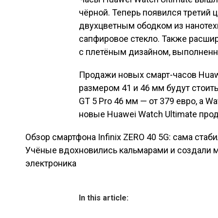
чёрной. Теперь появился третий 
двухцветным ободком из нанотех
сапфировое стекло. Также расши
с плетёным дизайном, выполненны
Продажи новых смарт-часов Huawe
размером 41 и 46 мм будут стоить
GT 5 Pro 46 мм — от 379 евро, а Wa
новые Huawei Watch Ultimate прод
Обзор смартфона Infinix ZERO 40 5G: сама стаб
Навигация по зап
Учёные вдохновились кальмарами и создали м
электроника
In this article: