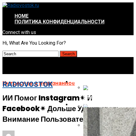
HOME
ПОЛИТИКА КОНФИДЕНЦИАЛЬНОСТИ
Connect with us
Hi, What Are You Looking For?
ИНТРЕСНОЕ И НЕПОЗНАННОЕ
Интресное и непознанное
RADIOVOSTOK
ИИ Помог Instagram✴ И
В Китае Пройдёт Первы
АВТО-МОТО
Facebook✴ Дольше Удерживать
Energizer Выходит На Р
Внимание Пользователей
AMD Отложила Запуск Ra