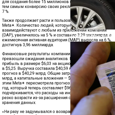
для создания более 15 миллионов объявлений, повысив
тем самым конверсию своих рекламных объявлений на
7 %.
Также продолжает расти и пользовательская база
Meta✴. Количество людей, которые ежедневно
взаимодействуют с любым из приложений компании
(DAP), увеличилось на 5 % и составило 3,29 миллиарда, а
Автоюрист Объяснил, Ко
ежемесячная активная аудитория (MAP) выросла на 6 %,
достигнув 3,96 миллиарда.
Финансовые результаты компании за третий квартал
превзошли ожидания аналитиков. Meta✴ показала
прибыль в размере $6,03 на акцию, что выше прогнозов
в $5,25. Выручка составила $40,59 млрд, превысив
прогноз в $40,29 млрд. Общие затраты составили $23,2
млрд, а капитальные вложения — $9,2 млрд. В связи с
этим Meta✴ пересмотрела прогноз по расходам на весь
год, который теперь составляет $96-$98 млрд. При этом
подчёркивается, что расходы на инфраструктуру могут
резко возрасти из-за расширения систем обработки и
хранения данных.
Навигация
«Ни разу не задумывался о возвращении»: ветераны