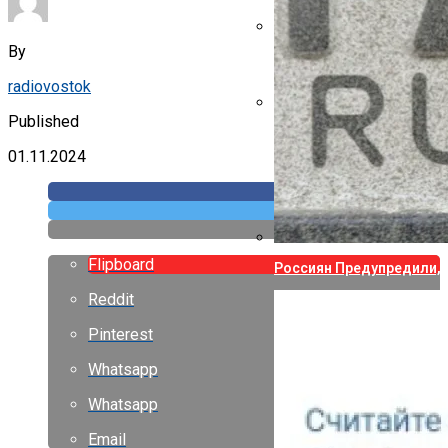
By
Указ Трампа Отводит 75
radiovostok
Published
Canon Выпустила Прилож
Собственных
01.11.2024
Flipboard
Россиян Предупредили, 
Reddit
Pinterest
Whatsapp
Whatsapp
Email