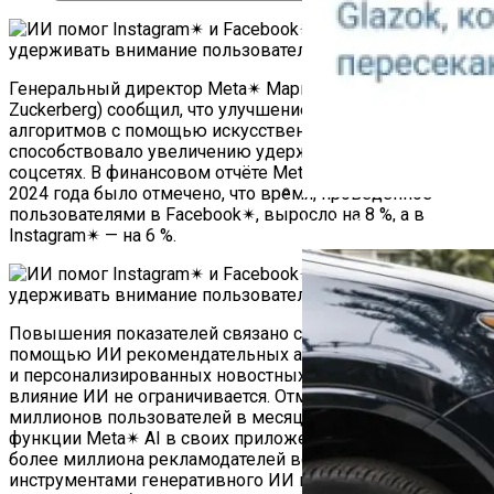
Генеральный директор Meta✴ Марк Цукерберг (Mark
Zuckerberg) сообщил, что улучшение рекомендательных
алгоритмов с помощью искусственного интеллекта,
способствовало увеличению удержания аудитории в
соцсетях. В финансовом отчёте Meta✴ за третий квартал
2024 года было отмечено, что время, проведённое
пользователями в Facebook✴, выросло на 8 %, а в
Как Работает Счетчик П
Instagram✴ — на 6 %.
Повышения показателей связано с улучшением с
помощью ИИ рекомендательных алгоритмов для видео
и персонализированных новостных лент. Однако этим
влияние ИИ не ограничивается. Отмечается, что 500
миллионов пользователей в месяц используют ИИ-
функции Meta✴ AI в своих приложениях. Кроме того,
более миллиона рекламодателей воспользовались
инструментами генеративного ИИ в прошлом месяце