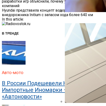
разработки игр объяснили, почему уходят из больших
По
компаний
Hyundai представила концепт водородного
Записям
внедорожника Initium с запасом хода более 640 км
В ГИБДД Объяснили, Что
In this article:
В ТРЕНДЕ
Авто-мото
В России Подешевели Некоторые
Импортные Иномарки —
«Автоновости»