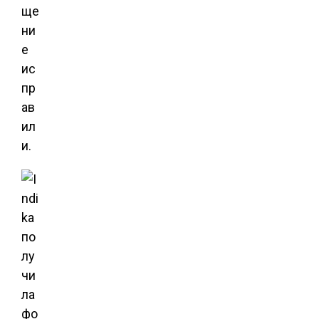
ще
ни
е
ис
пр
ав
ил
и.