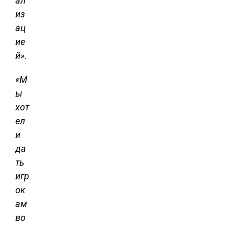
ал
из
ац
ие
й»
.
«М
ы
хот
ел
и
да
ть
игр
ок
ам
во