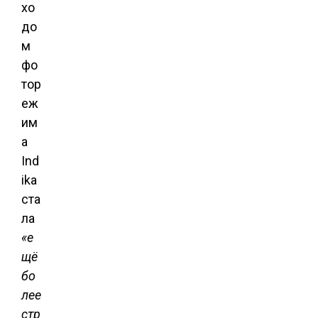
хо
до
м
фо
тор
еж
им
а
Ind
ika
ста
ла
«е
щё
бо
лее
стр