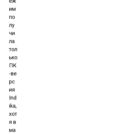
еж
им
по
лу
чи
ла
тол
ько
ПК
-ве
рс
ия
Ind
ika,
хот
я в
ма