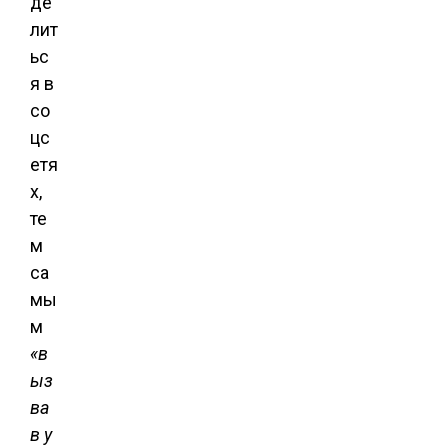
де
лит
ьс
я в
со
цс
етя
х,
те
м
са
мы
м
«в
ыз
ва
в у