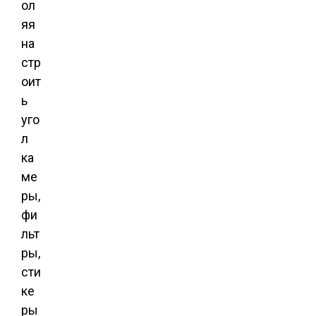
ол
яя
на
стр
оит
ь
уго
л
ка
ме
ры,
фи
льт
ры,
сти
ке
ры