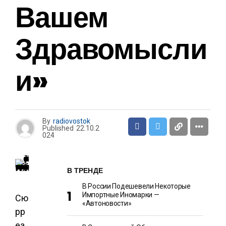
Вашем
Здравомысли
И»
By
radiovostok
Published
22.10.2
024
В ТРЕНДЕ
В России Подешевели Некоторые
Импортные Иномарки —
Сю
«Автоновости»
рр
еа