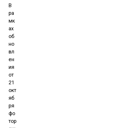
В
ра
мк
ах
об
но
вл
ен
ия
от
21
окт
яб
ря
фо
тор