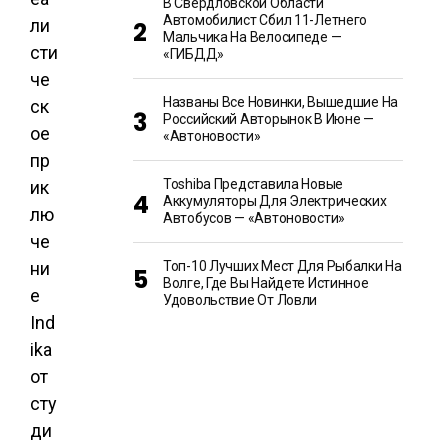
В Свердловской Области
Автомобилист Сбил 11-Летнего
ли
Мальчика На Велосипеде —
сти
«ГИБДД»
че
Названы Все Новинки, Вышедшие На
ск
Российский Авторынок В Июне —
ое
«Автоновости»
пр
Toshiba Представила Новые
ик
Аккумуляторы Для Электрических
лю
Автобусов — «Автоновости»
че
ни
Топ-10 Лучших Мест Для Рыбалки На
Волге, Где Вы Найдете Истинное
е
Удовольствие От Ловли
Ind
ika
от
сту
ди