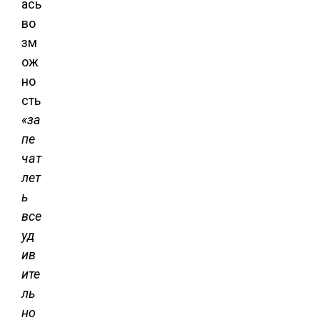
ась
во
зм
ож
но
сть
«за
пе
чат
лет
ь
все
уд
ив
ите
ль
но