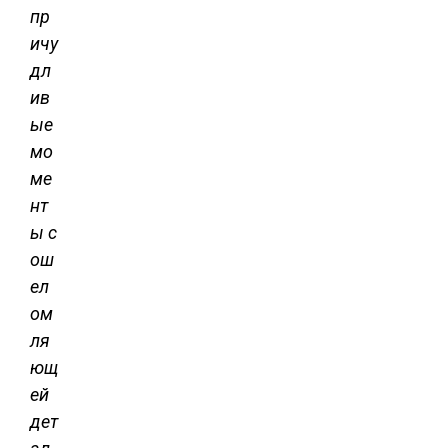
пр
ичу
дл
ив
ые
мо
ме
нт
ы с
ош
ел
ом
ля
ющ
ей
дет