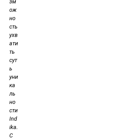
зм
ож
но
сть
ухв
ати
ть
сут
ь
уни
ка
ль
но
сти
Ind
ika.
С