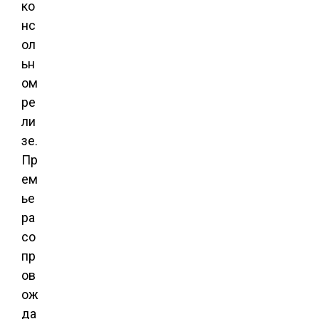
ко
нс
ол
ьн
ом
ре
ли
зе.
Пр
ем
ье
ра
со
пр
ов
ож
да