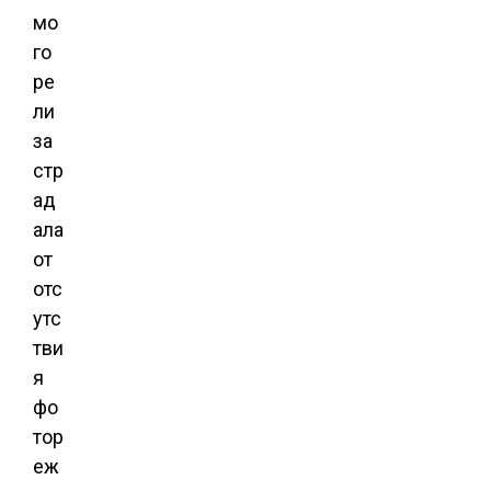
мо
го
ре
ли
за
стр
ад
ала
от
отс
утс
тви
я
фо
тор
еж