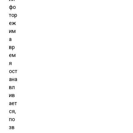
фо
тор
еж
им
а
вр
ем
я
ост
ана
вл
ив
ает
ся,
по
зв