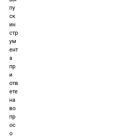
пу
ск
ин
стр
ум
ент
а
пр
и
отв
ете
на
во
пр
ос
о