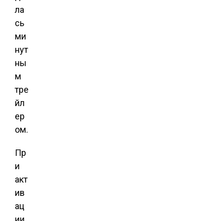
ла
сь
ми
нут
ны
м
тре
йл
ер
ом.
Пр
и
акт
ив
ац
ии