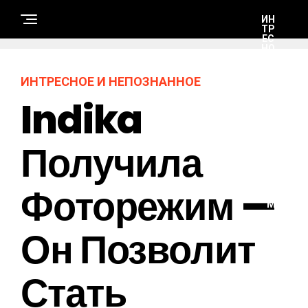
ИН
ТР
ЕС
НО
Е И
НЕ
ПО
ИНТРЕСНОЕ И НЕПОЗНАННОЕ
ЗН
АН
Indika
НО
Е
Получила
А
В
Т
Фоторежим —
О
-
М
О
Т
Он Позволит
О
Стать