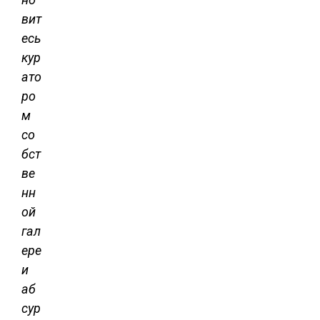
вит
есь
кур
ато
ро
м
со
бст
ве
нн
ой
гал
ере
и
аб
сур