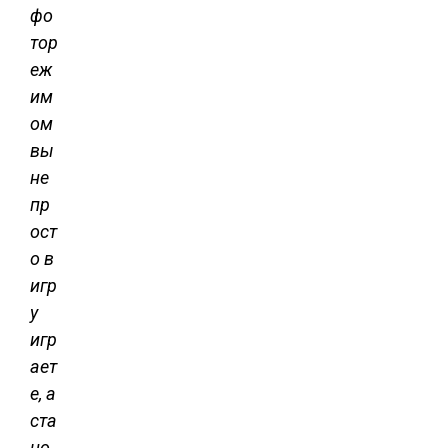
фо
тор
еж
им
ом
вы
не
пр
ост
о в
игр
у
игр
ает
е, а
ста
но