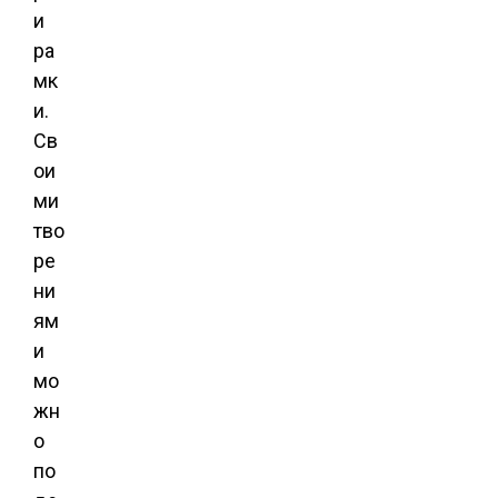
и
ра
мк
и.
Св
ои
ми
тво
ре
ни
ям
и
мо
жн
о
по