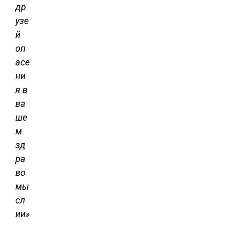
др
узе
й
оп
асе
ни
я в
ва
ше
м
зд
ра
во
мы
сл
ии»
.