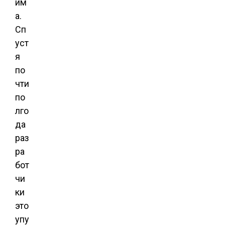
им
а.
Сп
уст
я
по
чти
по
лго
да
раз
ра
бот
чи
ки
это
упу