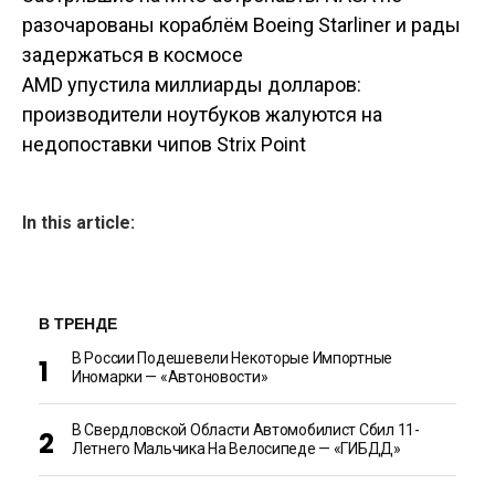
Навигация по
разочарованы кораблём Boeing Starliner и рады
задержаться в космосе
записям
AMD упустила миллиарды долларов:
производители ноутбуков жалуются на
недопоставки чипов Strix Point
In this article:
В ТРЕНДЕ
В России Подешевели Некоторые Импортные
Иномарки — «Автоновости»
В Свердловской Области Автомобилист Сбил 11-
Летнего Мальчика На Велосипеде — «ГИБДД»