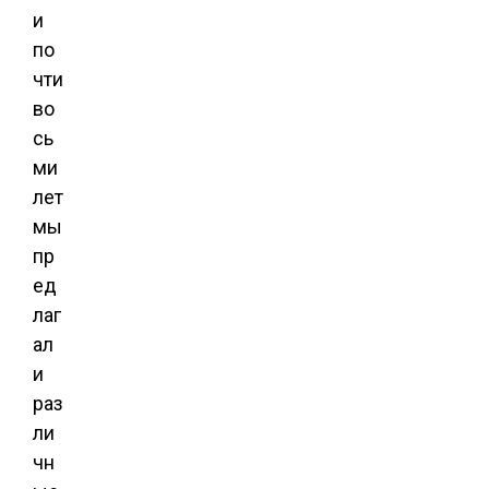
и
по
чти
во
сь
ми
лет
мы
пр
ед
лаг
ал
и
раз
ли
чн