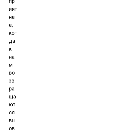
пр
ият
не
е,
ког
да
к
на
м
во
зв
ра
ща
ют
ся
вн
ов