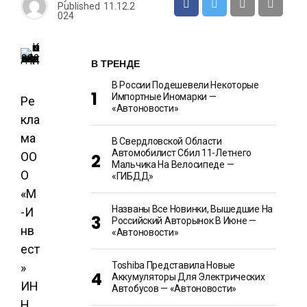
Published
11.12.2
024
В ТРЕНДЕ
В России Подешевели Некоторые
Импортные Иномарки —
Ре
«Автоновости»
кла
ма
В Свердловской Области
Автомобилист Сбил 11-Летнего
ОО
Мальчика На Велосипеде —
О
«ГИБДД»
«М
Названы Все Новинки, Вышедшие На
-И
Российский Авторынок В Июне —
нв
«Автоновости»
ест
Toshiba Представила Новые
»
Аккумуляторы Для Электрических
ИН
Автобусов — «Автоновости»
Н