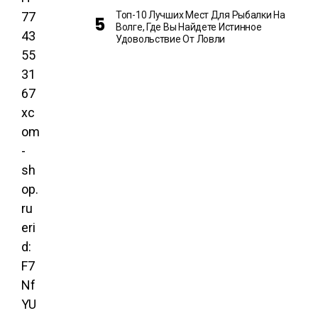
77
Топ-10 Лучших Мест Для Рыбалки На
Волге, Где Вы Найдете Истинное
43
Удовольствие От Ловли
55
31
67
xc
om
-
sh
op.
ru
eri
d:
F7
Nf
YU