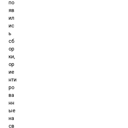
по
яв
ил
ис
ь
сб
ор
ки,
ор
ие
нти
ро
ва
нн
ые
на
св