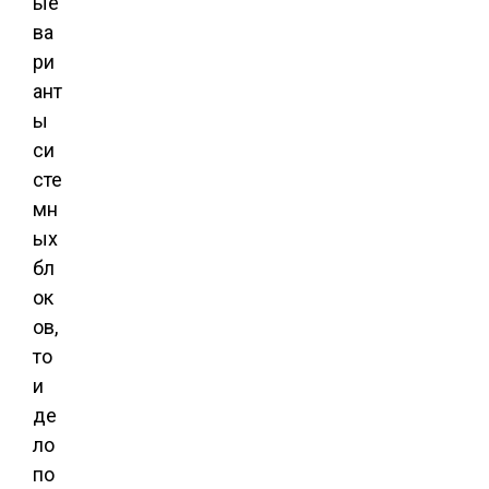
ые
ва
ри
ант
ы
си
сте
мн
ых
бл
ок
ов,
то
и
де
ло
по