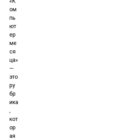
«К
ом
пь
ют
ер
ме
ся
ца»
—
это
ру
бр
ика
,
кот
ор
ая