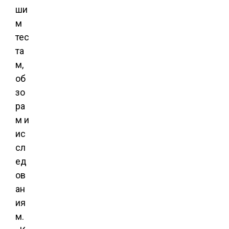
ши
м
тес
та
м,
об
зо
ра
м и
ис
сл
ед
ов
ан
ия
м.