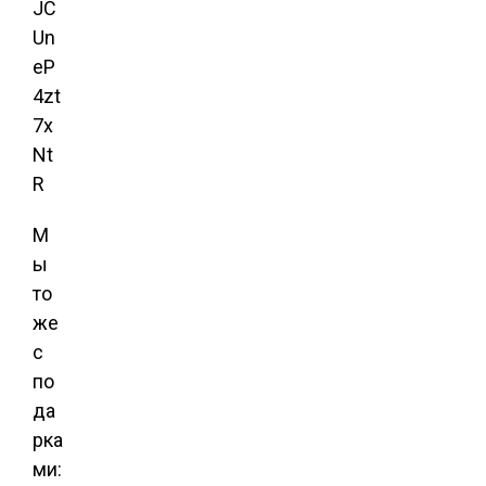
JC
Un
eP
4zt
7x
Nt
R
М
ы
то
же
с
по
да
рка
ми: