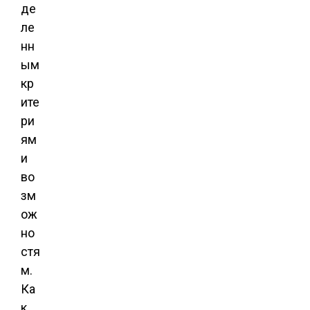
де
ле
нн
ым
кр
ите
ри
ям
и
во
зм
ож
но
стя
м.
Ка
к