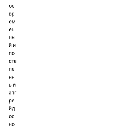
ое
вр
ем
ен
ны
й и
по
сте
пе
нн
ый
апг
ре
йд
ос
но