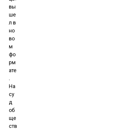
вы
ше
л в
но
во
м
фо
рм
ате
.
На
су
д
об
ще
ств