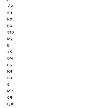
Им
ен
но
по
это
му
в
«К
ом
пь
ют
ер
е
ме
ся
ца»