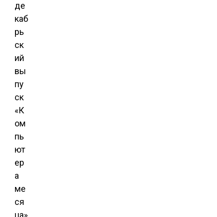
де
каб
рь
ск
ий
вы
пу
ск
«К
ом
пь
ют
ер
а
ме
ся
ца»