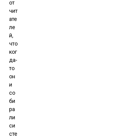
от
чит
ате
ле
й,
что
ког
да-
то
он
и
со
би
ра
ли
си
сте