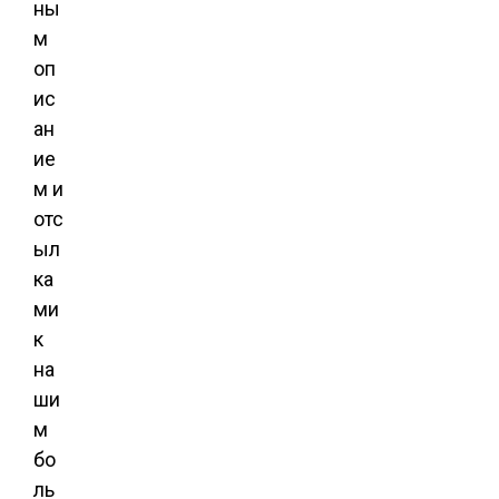
ны
м
оп
ис
ан
ие
м и
отс
ыл
ка
ми
к
на
ши
м
бо
ль