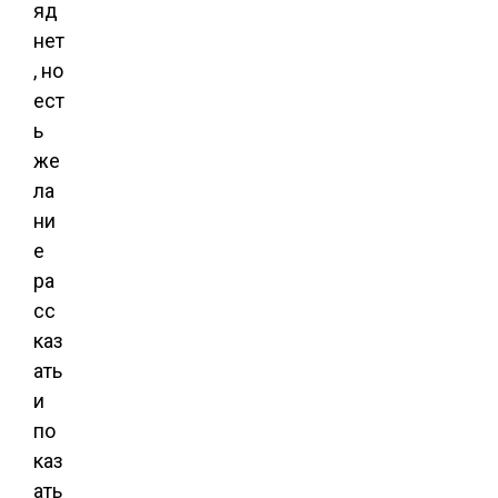
яд
нет
, но
ест
ь
же
ла
ни
е
ра
сс
каз
ать
и
по
каз
ать