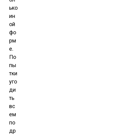
ько
ин
ой
фо
рм
е.
По
пы
тки
уго
ди
ть
вс
ем
по
др