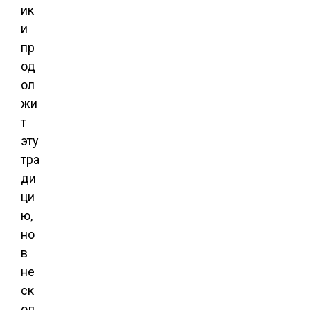
ик
и
пр
од
ол
жи
т
эту
тра
ди
ци
ю,
но
в
не
ск
ол