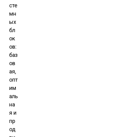
сте
мн
ых
бл
ок
ов:
баз
ов
ая,
опт
им
аль
на
я и
пр
од