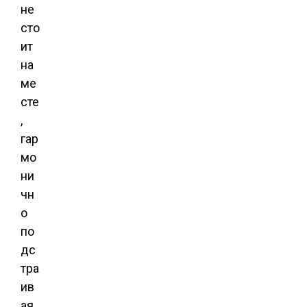
не
сто
ит
на
ме
сте
,
гар
мо
ни
чн
о
по
дс
тра
ив
ая