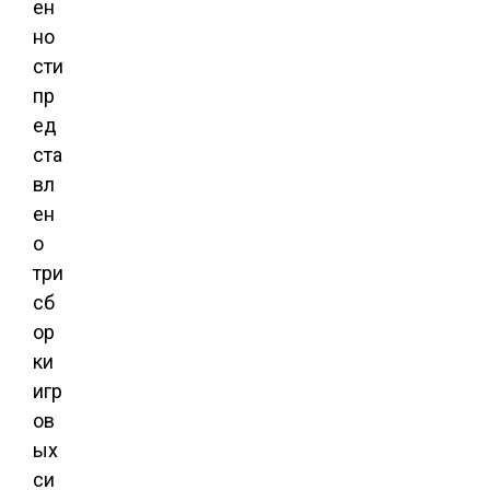
ен
но
сти
пр
ед
ста
вл
ен
о
три
сб
ор
ки
игр
ов
ых
си