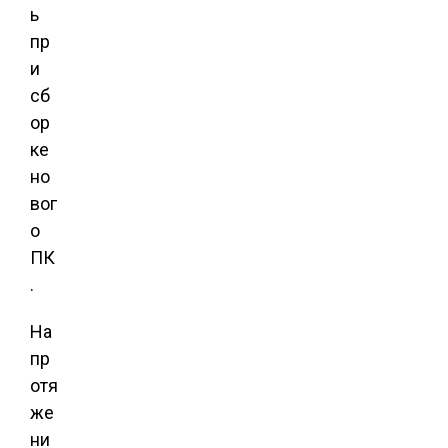
ь
пр
и
сб
ор
ке
но
вог
о
ПК
.
На
пр
отя
же
ни