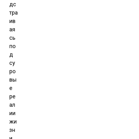
дс
тра
ив
ая
сь
по
д
су
ро
вы
е
ре
ал
ии
жи
зн
и.