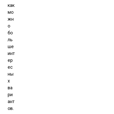
как
мо
жн
о
бо
ль
ше
инт
ер
ес
ны
х
ва
ри
ант
ов.