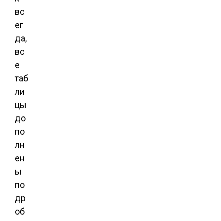
вс
ег
да,
вс
е
таб
ли
цы
до
по
лн
ен
ы
по
др
об