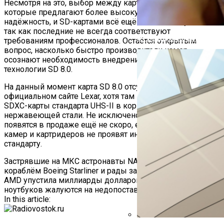
Несмотря на это, выбор между картами CFexpress,
которые предлагают более высокую скорость и
надёжность, и SD-картами всё ещё остаётся актуальным,
так как последние не всегда соответствуют
В ГИБДД Объяснили, Что
требованиям профессионалов. Остаётся открытым
вопрос, насколько быстро производители камер
осознают необходимость внедрения в свои устройства
технологии SD 8.0.
На данный момент карта SD 8.0 отсутствует на
официальном сайте Lexar, хотя там представлены новые
SDXC-карты стандарта UHS-II в корпусе из
нержавеющей стали. Не исключено, что карты SD 8.0
появятся в продаже ещё не скоро, если производители
камер и картридеров не проявят интереса к новому
стандарту.
Навигация
Застрявшие на МКС астронавты NASA не разочарованы
кораблём Boeing Starliner и рады задержаться в космосе
По
AMD упустила миллиарды долларов: производители
ноутбуков жалуются на недопоставки чипов Strix Point
Записям
In this article: