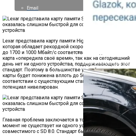
Email
Lexar представила карту памяти High-Performance SD 8.0,
которая обладает рекордной скоростью чтения и записи
до 1700 и 1000 Мбайт/с соответственно. Однако эта
карта «опередила своё время», так как на сегодняшний
Как Работает Счетчик П
день нет ни одного устройства, поддерживающего этот
стандарт. Поэтому в большинстве устройств скорость
карты будет понижена вплоть до 50 Мбайт/с в
соответствии с существующим стандартом UHS-I, а её
потенциал нивелирован.
Главная проблема заключается в том, что на данный
момент не существует ни одного устройства,
совместимого с SD 8.0. Стандарт был утверждён всего