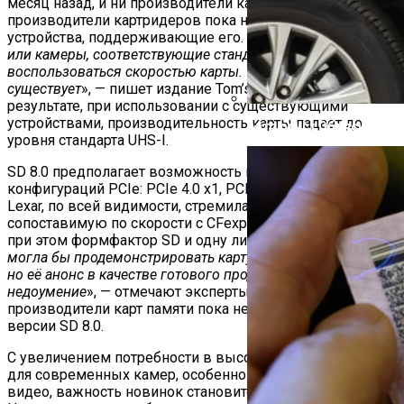
месяц назад, и ни производители камер, ни
производители картридеров пока не успели выпустить
устройства, поддерживающие его. «
Только картридеры
или камеры, соответствующие стандарту SD 8.0, могут
воспользоваться скоростью карты. Однако таких не
существует
», — пишет издание Tom’s Hardware. В
результате, при использовании с существующими
устройствами, производительность карты падает до
Автоюрист Объяснил, Ко
уровня стандарта UHS-I.
SD 8.0 предполагает возможность нескольких версий и
конфигураций PCIe: PCIe 4.0 x1, PCIe 3.0 x2 и PCIe 4.0 x2.
Lexar, по всей видимости, стремилась создать SD-карту,
сопоставимую по скорости с CFexpress 4.0, используя
при этом формфактор SD и одну линию PCIe. «
Lexar
могла бы продемонстрировать карту SD 8.0 как концепт,
но её анонс в качестве готового продукта вызывает
недоумение
», — отмечают эксперты. Другие
производители карт памяти пока не представили свои
версии SD 8.0.
С увеличением потребности в высокоскоростной памяти
для современных камер, особенно для записи 8K RAW-
видео, важность новинок становится очевидной.