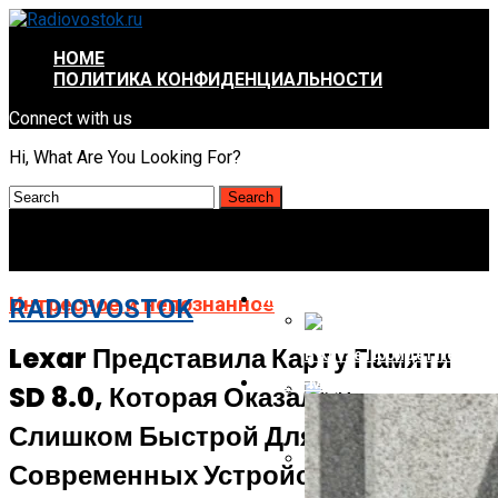
HOME
ПОЛИТИКА КОНФИДЕНЦИАЛЬНОСТИ
Connect with us
Hi, What Are You Looking For?
ИНТРЕСНОЕ И НЕПОЗНАННОЕ
Интресное и непознанное
RADIOVOSTOK
Lexar Представила Карту Памяти
В Китае Пройдёт Первы
АВТО-МОТО
SD 8.0, Которая Оказалась
Energizer Выходит На Р
Слишком Быстрой Для
Современных Устройств
AMD Отложила Запуск Ra