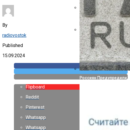
Указ Трампа Отводит 75
By
radiovostok
Canon Выпустила Прилож
Собственных
Published
15.09.2024
Россиян Предупредили, 
Flipboard
Reddit
Pinterest
Whatsapp
Whatsapp