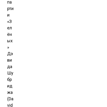
па
рти
и
«З
ел
ён
ых
»
Дэ
ви
да
Шу
бр
ид
жа
(Da
vid