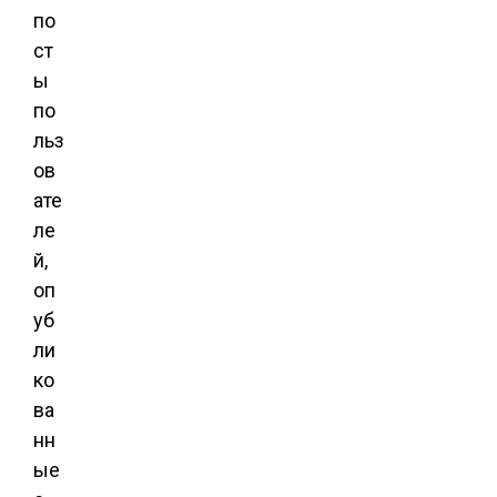
по
ст
ы
по
льз
ов
ате
ле
й,
оп
уб
ли
ко
ва
нн
ые