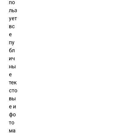
по
льз
ует
вс
е
пу
бл
ич
ны
е
тек
сто
вы
е и
фо
то
ма