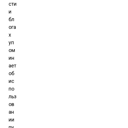
сти
и
бл
ога
х
уп
ом
ин
ает
об
ис
по
льз
ов
ан
ии
пу