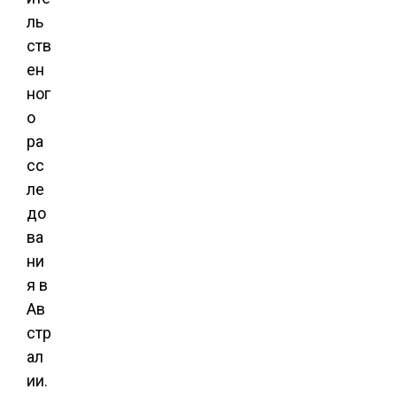
ль
ств
ен
ног
о
ра
сс
ле
до
ва
ни
я в
Ав
стр
ал
ии.