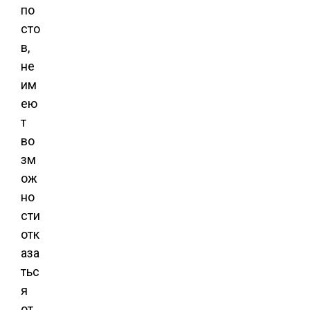
по
сто
в,
не
им
ею
т
во
зм
ож
но
сти
отк
аза
тьс
я
от