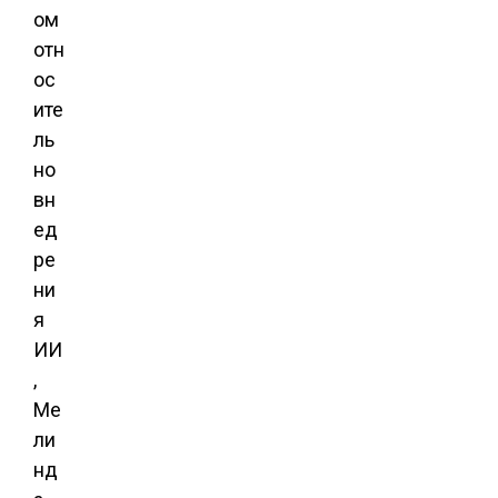
ом
отн
ос
ите
ль
но
вн
ед
ре
ни
я
ИИ
,
Ме
ли
нд