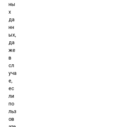
ны
х
да
нн
ых,
да
же
в
сл
уча
е,
ес
ли
по
льз
ов
ате