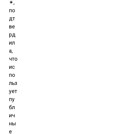
✴,
по
дт
ве
рд
ил
а,
что
ис
по
льз
ует
пу
бл
ич
ны
е