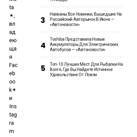
ta
Названы Все Новинки, Вышедшие На
✴,
Российский Авторынок В Июне —
вл
«Автоновости»
ад
Toshiba Представила Новые
ею
Аккумуляторы Для Электрических
ща
Автобусов — «Автоновости»
я
Fac
Топ-10 Лучших Мест Для Рыбалки На
Волге, Где Вы Найдете Истинное
eb
Удовольствие От Ловли
oo
k✴
и
Ins
tag
ra
m