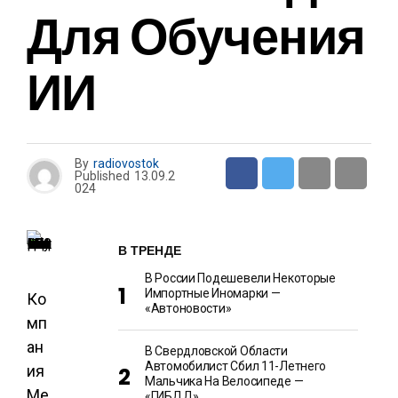
Для Обучения
ИИ
By
radiovostok
Published
13.09.2
024
В ТРЕНДЕ
В России Подешевели Некоторые
Импортные Иномарки —
Ко
«Автоновости»
мп
ан
В Свердловской Области
Автомобилист Сбил 11-Летнего
ия
Мальчика На Велосипеде —
Me
«ГИБДД»