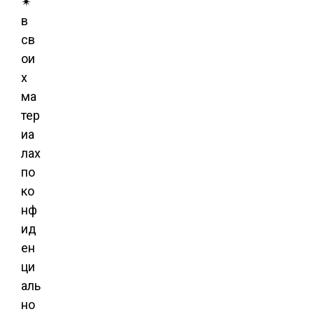
✴
в
св
ои
х
ма
тер
иа
лах
по
ко
нф
ид
ен
ци
аль
но