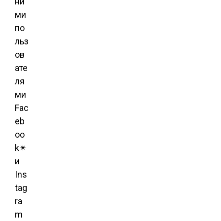
ни
ми
по
льз
ов
ате
ля
ми
Fac
eb
oo
k✴
и
Ins
tag
ra
m