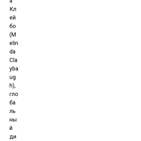
а
Кл
ей
бо
(M
elin
da
Cla
yba
ug
h),
гло
ба
ль
ны
й
ди