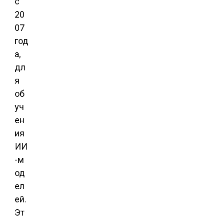
с
20
07
год
а,
дл
я
об
уч
ен
ия
ИИ
-м
од
ел
ей.
Эт