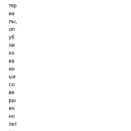
тер
иа
лы,
оп
уб
ли
ко
ва
нн
ые
со
ве
рш
ен
но
лет