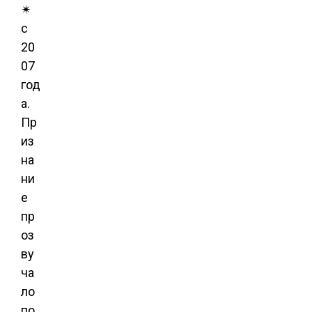
✴
с
20
07
год
а.
Пр
из
на
ни
е
пр
оз
ву
ча
ло
по