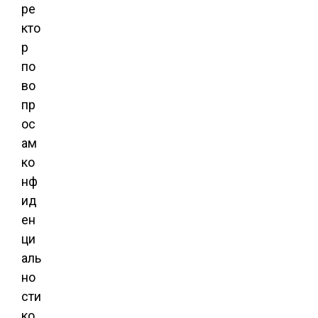
ре
кто
р
по
во
пр
ос
ам
ко
нф
ид
ен
ци
аль
но
сти
ко