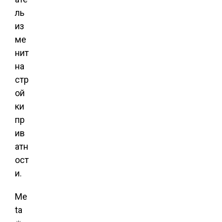
ль
из
ме
нит
на
стр
ой
ки
пр
ив
атн
ост
и.
Me
ta