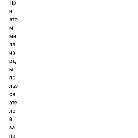
Пр
и
это
м
ми
лл
иа
рд
ы
по
льз
ов
ате
ле
й
за
пр