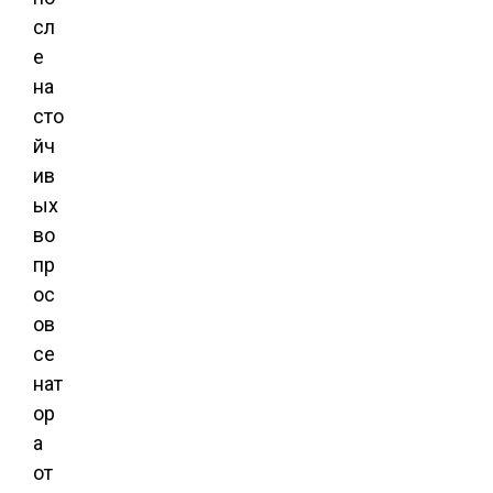
сл
е
на
сто
йч
ив
ых
во
пр
ос
ов
се
нат
ор
а
от