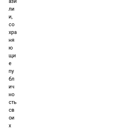
ази
ли
и,
со
хра
ня
ю
щи
е
пу
бл
ич
но
сть
св
ои
х