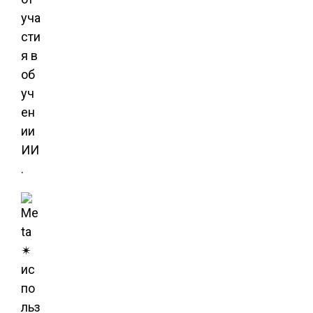
уча
сти
я в
об
уч
ен
ии
ИИ
.