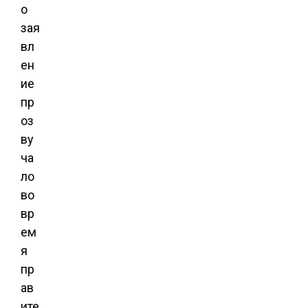
о
зая
вл
ен
ие
пр
оз
ву
ча
ло
во
вр
ем
я
пр
ав
ите