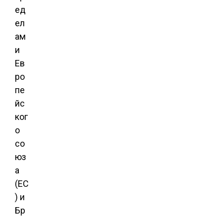
ед
ел
ам
и
Ев
ро
пе
йс
ког
о
со
юз
а
(ЕС
) и
Бр