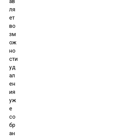
ав
ля
ет
во
зм
ож
но
сти
уд
ал
ен
ия
уж
е
со
бр
ан