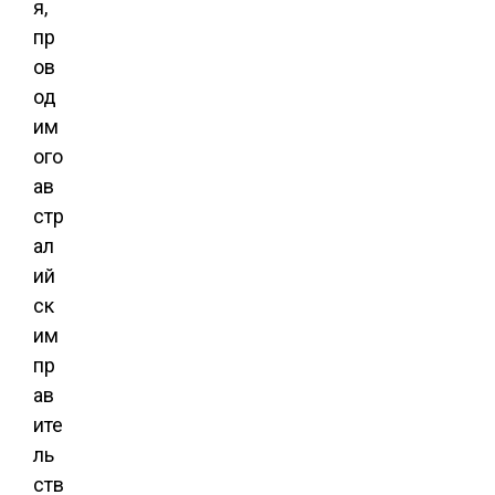
я,
пр
ов
од
им
ого
ав
стр
ал
ий
ск
им
пр
ав
ите
ль
ств