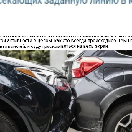
е подписки, сообщает The Wall Street Journal. Однако вв
 в Европе получат уведомления с предложением перейти 
истории активности пользователя, новая реклама будет ос
ской активности в целом, как это всегда происходило. Тем
четчик Посетителей Магазина
зователей, и будут раскрываться на весь экран.
 с нарастающим давлением со стороны регуляторов ЕС. Р
и их предпочтений для таргетинга рекламы, опасаясь сниж
й около 23 % выручки (по данным последнего финансового о
у усилий ЕС по регулированию технологий, включая требов
нтеллекта. В частности, компании пришлось отложить запу
ователей. Одновременно в открытом письме компания подч
ждая, что персонализированная реклама является общим бл
а» — это уже второй шаг Meta✴ за год по изменению рекла
уждающую их выбирать либо рекламу, либо ежемесячную 
бежать штрафов, которые могут достигать до 20 % от годо
сть подписки до €8 на мобильных устройствах и €5 за ка