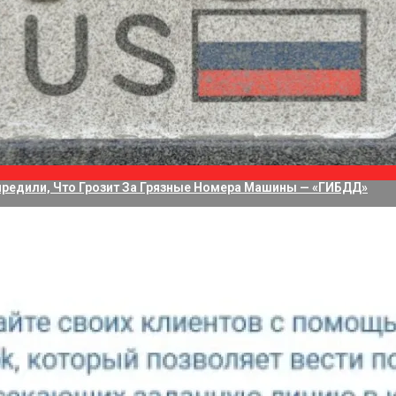
водит 75 Дней На Решение Судьбы TikTok В США
а Приложение Для Стриминга С Нескольких Камер, Но Не Своих
редили, Что Грозит За Грязные Номера Машины — «ГИБДД»
анах показа для европейских пользователей в Instagram✴