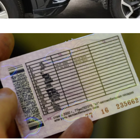
Японии, используя ускорители Nvidia DGX B200 семейства 
опригодности
яснил, Когда Можно Уладить Спор После ДТП Без ГАИ — «ГИБД
портные Иномарки — «Автоновости»