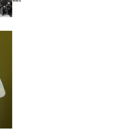
Blackwell
Д»