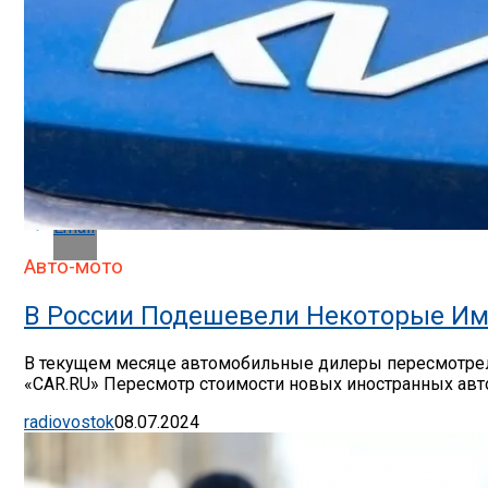
Pinterest
Whatsapp
Whatsapp
Email
Авто-мото
В России Подешевели Некоторые Им
В текущем месяце автомобильные дилеры пересмотрели
«CAR.RU» Пересмотр стоимости новых иностранных авто
radiovostok
08.07.2024