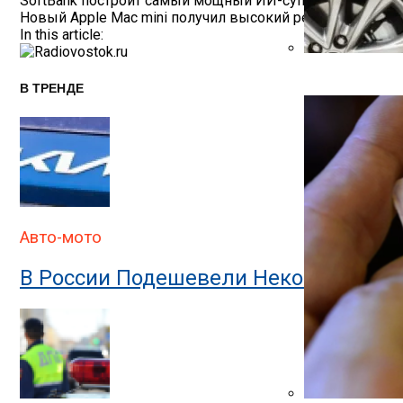
Навигация
SoftBank построит самый мощный ИИ-суперкомпьютер в 
Новый Apple Mac mini получил высокий рейтинг ремонт
По
In this article:
Записям
Автоюрист Объ
В ТРЕНДЕ
Авто-мото
В России Подешевели Некоторые Им