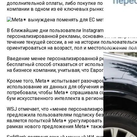
дополнительной оплаты, либо покупке по сниженной цен
компании в одном из её ключевых рынков.
В ближайшие дни пользователи Instagram✴ и Facebook✴
персонализированной рекламы, основанной на широкой 
течение текущей сессии, а не на истории пользователь
Как Работает С
ориентироваться на возраст, пол и местоположение поль
Введение менее персонализированной рекламы связано
бесплатный способ отказаться от использования истори
на бизнесе компании, учитывая, что Европа приносит е
Кроме того, Meta✴ испытывает разочарование по повод
использование их данных для обучения искусственного и
потребовали, чтобы Meta✴ спрашивала согласие польз
бум искусственного интеллекта в регионе, также утвер
WSJ отмечает, что «менее персонализированная реклам
предложила пользователям подписку без рекламы, вын
является попыткой Meta✴ урегулировать ситуацию и из
рамках нового предложения Meta✴ также снизит стоимо