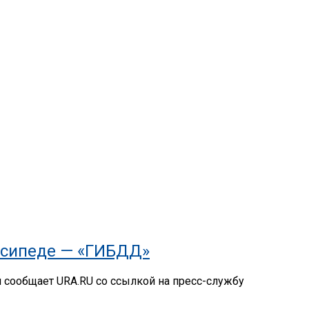
осипеде — «ГИБДД»
м сообщает URA.RU со ссылкой на пресс-службу