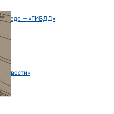
осипеде — «ГИБДД»
тоновости»