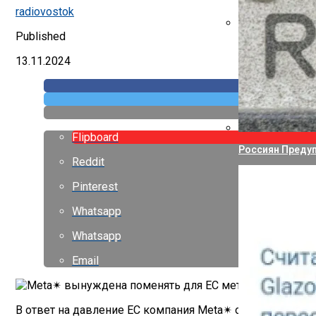
Указ Трампа От
radiovostok
Published
Canon Выпустил
13.11.2024
Flipboard
Россиян Предуп
Reddit
Pinterest
Whatsapp
Whatsapp
Email
В ответ на давление ЕС компания Meta✴ объявила о пл