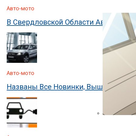
В ГИБДД Объясн
Авто-мото
В Свердловской Области Автомобил
Авто-мото
Названы Все Новинки, Вышедшие На
В ГИБДД Раскр