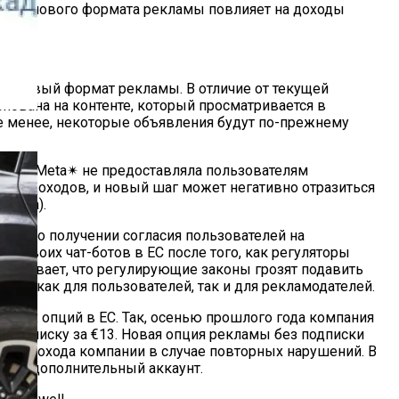
едение нового формата рекламы повлияет на доходы
на новый формат рекламы. В отличие от текущей
нована на контенте, который просматривается в
 не менее, некоторые объявления будут по-прежнему
анее Meta✴ не предоставляла пользователям
ения доходов, и новый шаг может негативно отразиться
тчёта).
ания о получении согласия пользователей на
ск своих чат-ботов в ЕС после того, как регуляторы
ёркивает, что регулирующие законы грозят подавить
агом как для пользователей, так и для рекламодателей.
мных опций в ЕС. Так, осенью прошлого года компания
подписку за €13. Новая опция рекламы без подписки
вого дохода компании в случае повторных нарушений. В
ждый дополнительный аккаунт.