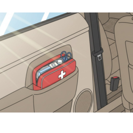
или, Что Делать В Случае Утери Водительских Прав — «ГИБДД»
ист Сбил 11-Летнего Мальчика На Вел
 Российский Авторынок В Июне — «Ав
ыли, Что Должно Быть В Аптечке Автомобилиста — «ГИБДД»