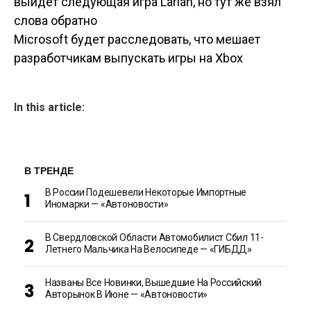
Навигация по
выйдет следующая игра Larian, но тут же взял
слова обратно
записям
Microsoft будет расследовать, что мешает
разработчикам выпускать игры на Xbox
In this article:
В ТРЕНДЕ
В России Подешевели Некоторые Импортные
Иномарки — «Автоновости»
В Свердловской Области Автомобилист Сбил 11-
Летнего Мальчика На Велосипеде — «ГИБДД»
Названы Все Новинки, Вышедшие На Российский
Авторынок В Июне — «Автоновости»