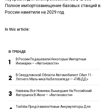
Навигация по
Полное импортозамещение базовых станций в
записям
России наметили на 2029 год
In this article:
В ТРЕНДЕ
В России Подешевели Некоторые Импортные
Иномарки — «Автоновости»
В Свердловской Области Автомобилист Сбил 11-
Летнего Мальчика На Велосипеде — «ГИБДД»
Названы Все Новинки, Вышедшие На Российский
Авторынок В Июне — «Автоновости»
Toshiba Представила Новые Аккумуляторы Для