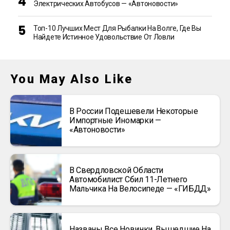
Электрических Автобусов — «Автоновости»
Топ-10 Лучших Мест Для Рыбалки На Волге, Где Вы
Найдете Истинное Удовольствие От Ловли
You May Also Like
В России Подешевели Некоторые
Импортные Иномарки —
«Автоновости»
В Свердловской Области
Автомобилист Сбил 11-Летнего
Мальчика На Велосипеде — «ГИБДД»
Названы Все Новинки, Вышедшие На