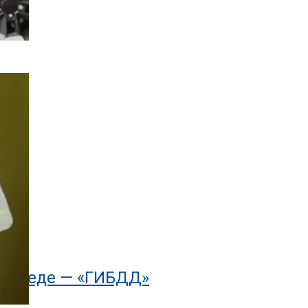
Д»
осипеде — «ГИБДД»