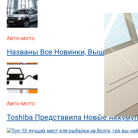
В ГИБДД Объясн
Авто-мото
Названы Все Новинки, Вышедшие На
Авто-мото
Toshiba Представила Новые Аккумул
В ГИБДД Раскр