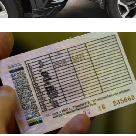
яснил, Когда Можно Уладить Спор После ДТП Без ГАИ — «ГИБД
портные Иномарки — «Автоновости»
ист Сбил 11-Летнего Мальчика На Вел