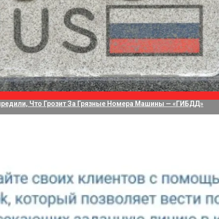
водит 75 Дней На Решение Судьбы TikTok В США
а Приложение Для Стриминга С Нескольких Камер, Но Не Своих
редили, Что Грозит За Грязные Номера Машины — «ГИБДД»
сных вентиляторов NF-A6x15 размером 60 мм и толщиной