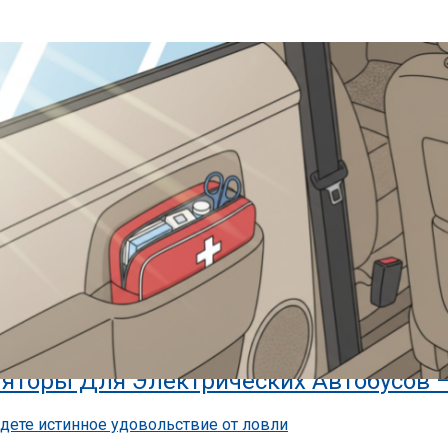
или, Что Делать В Случае Утери Водительских Прав — «ГИБДД»
 Российский Авторынок В Июне — «Ав
яторы Для Электрических Автобусов 
ыли, Что Должно Быть В Аптечке Автомобилиста — «ГИБДД»