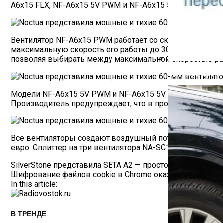
A6x15 FLX, NF-A6x15 5V PWM и NF-A6x15 5V. Кроме того
Вентилятор NF-A6x15 PWM работает со скоростью до 35
максимальную скорость его работы до 3050 об/мин, те
позволяя выбирать между максимальной скоростью раб
Как Работает С
Модели NF-A6x15 5V PWM и NF-A6x15 5V рассчитаны на 
Производитель предупреждает, что в противном случа
Все вентиляторы создают воздушный поток до 23,4 CFM
евро. Сплиттер на три вентилятора NA-SC1 Sx2 компания 
Навигация
SilverStone представила SETA A2 — просторный корпус 
Шифрование файлов cookie в Chrome оказалось легко взл
По
In this article:
Записям
В ТРЕНДЕ