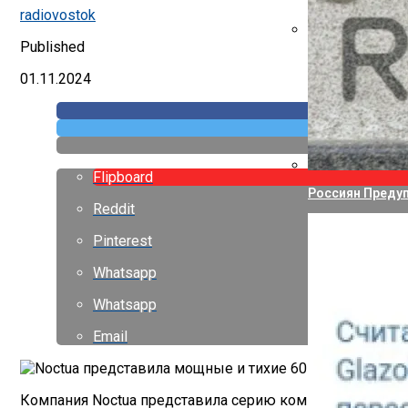
Указ Трампа От
radiovostok
Published
Canon Выпустил
01.11.2024
Flipboard
Россиян Предуп
Reddit
Pinterest
Whatsapp
Whatsapp
Email
Компания Noctua представила серию компактных корпу