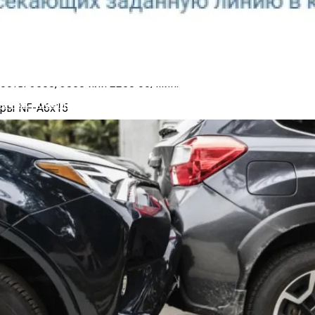
, производитель представил сплиттер NA-SC1 Sx2 на три ве
00 об/мин и поставляется со специальным адаптером. Под
м самым и уменьшая уровень шума. Модель NF-A6x15 FLX п
оты 3500, 3050 или 2250 об/мин.
четчик Посетителей Магазина
питание с напряжением 5 В и не предназначены для прямог
е вентиляторы будут повреждены. Новинки обладает скоро
 и обладают уровнем шума до 19,8 дБА. Каждую модель ве
оценила в $9,90 или 9,90 евро.
для игровых систем и рабочих станций
омать, но в Google заявили, что так и задумано