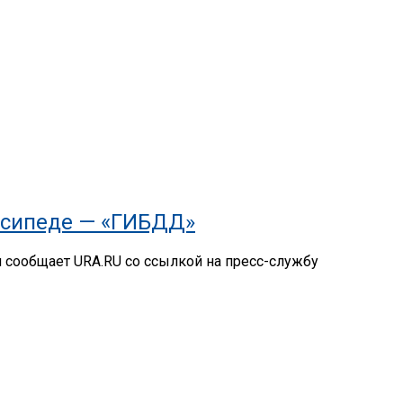
осипеде — «ГИБДД»
м сообщает URA.RU со ссылкой на пресс-службу