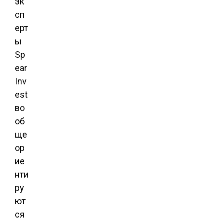
эк
сп
ерт
ы
Sp
ear
Inv
est
во
об
ще
ор
ие
нти
ру
ют
ся