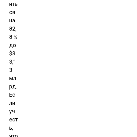
ить
ся
на
82,
8 %
до
$3
3,1
3
мл
рд.
Ес
ли
уч
ест
ь,
что