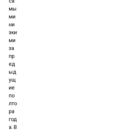
са
мы
ми
ни
зки
ми
за
пр
ед
ыд
ущ
ие
по
лто
ра
год
а. В