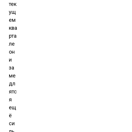
тек
ущ
ем
ква
рта
ле
он
и
за
ме
дл
ятс
я
ещ
ё
си
ль