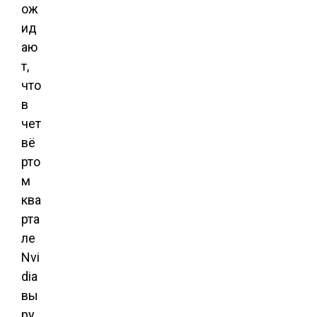
ож
ид
аю
т,
что
в
чет
вё
рто
м
ква
рта
ле
Nvi
dia
вы
ру