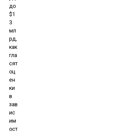
до
$1
3
мл
рд,
как
гла
сят
оц
ен
ки
в
зав
ис
им
ост