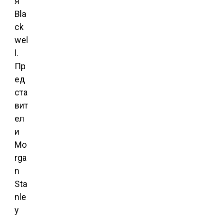
я
Bla
ck
wel
l.
Пр
ед
ста
вит
ел
и
Mo
rga
n
Sta
nle
y