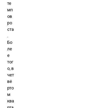
те
мп
ов
ро
ста
.
Бо
ле
е
тог
о, в
чет
вё
рто
м
ква
рта