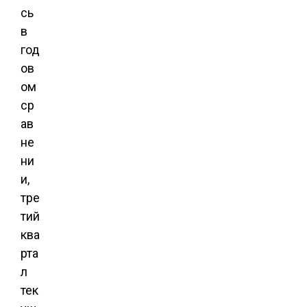
сь
в
год
ов
ом
ср
ав
не
ни
и,
тре
тий
ква
рта
л
тек