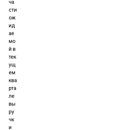
ча
сти
ож
ид
ае
мо
й в
тек
ущ
ем
ква
рта
ле
вы
ру
чк
и