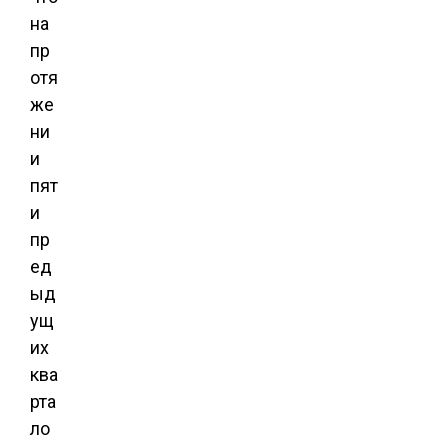
на
пр
отя
же
ни
и
пят
и
пр
ед
ыд
ущ
их
ква
рта
ло