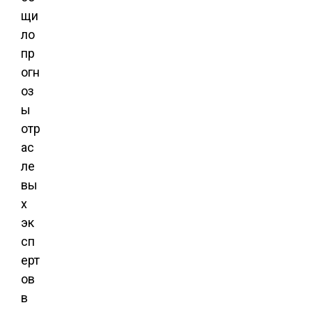
щи
ло
пр
огн
оз
ы
отр
ас
ле
вы
х
эк
сп
ерт
ов
в