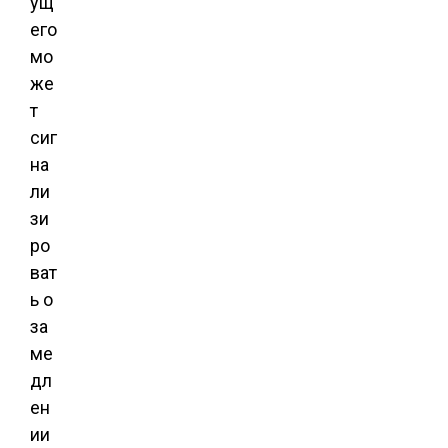
ущ
его
мо
же
т
сиг
на
ли
зи
ро
ват
ь о
за
ме
дл
ен
ии