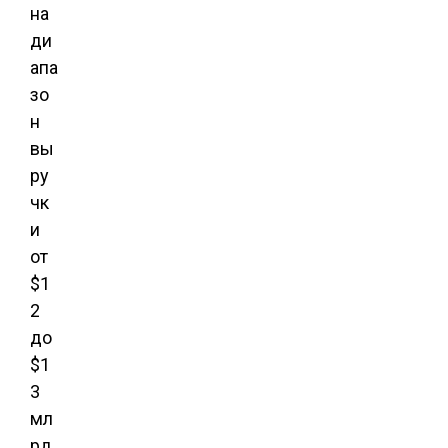
на
ди
апа
зо
н
вы
ру
чк
и
от
$1
2
до
$1
3
мл
рд.