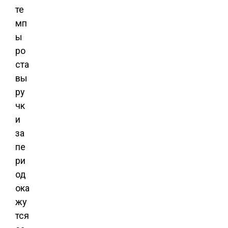
те
мп
ы
ро
ста
вы
ру
чк
и
за
пе
ри
од
ока
жу
тся