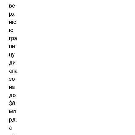
ве
рх
ню
ю
гра
ни
цу
ди
апа
зо
на
до
$8
мл
рд,
а