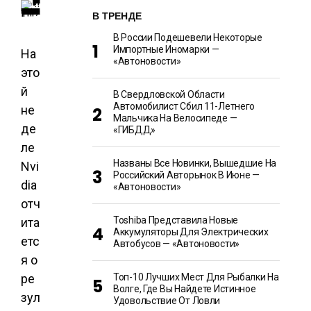
В ТРЕНДЕ
В России Подешевели Некоторые
Импортные Иномарки —
На
«Автоновости»
это
й
В Свердловской Области
Автомобилист Сбил 11-Летнего
не
Мальчика На Велосипеде —
де
«ГИБДД»
ле
Названы Все Новинки, Вышедшие На
Nvi
Российский Авторынок В Июне —
dia
«Автоновости»
отч
Toshiba Представила Новые
ита
Аккумуляторы Для Электрических
етс
Автобусов — «Автоновости»
я о
ре
Топ-10 Лучших Мест Для Рыбалки На
Волге, Где Вы Найдете Истинное
зул
Удовольствие От Ловли