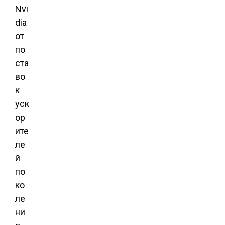
Nvi
dia
от
по
ста
во
к
уск
ор
ите
ле
й
по
ко
ле
ни