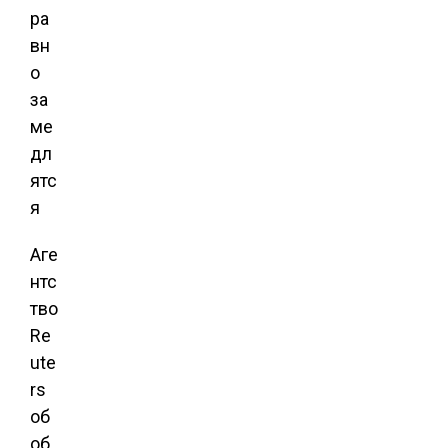
Аге
нтс
тво
Re
ute
rs
об
об