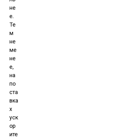
не
е.
Те
м
не
ме
не
е,
на
по
ста
вка
х
уск
ор
ите