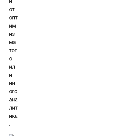
и
от
опт
им
из
ма
тог
о
ил
и
ин
ого
ана
лит
ика
.