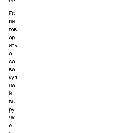
Ес
ли
гов
ор
ить
о
со
во
куп
но
й
вы
ру
чк
е