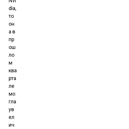
Nvi
dia,
то
он
а в
пр
ош
ло
м
ква
рта
ле
мо
гла
ув
ел
ич