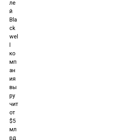
ле
й
Bla
ck
wel
l
ко
мп
ан
ия
вы
ру
чит
от
$5
мл
рд