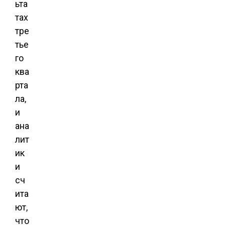
ьта
тах
тре
тье
го
ква
рта
ла,
и
ана
лит
ик
и
сч
ита
ют,
что