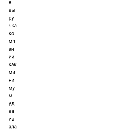
в
вы
ру
чка
ко
мп
ан
ии
как
ми
ни
му
м
уд
ва
ив
ала