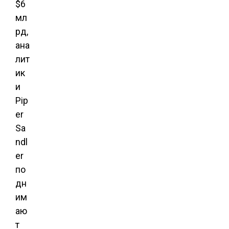
$6
мл
рд,
ана
лит
ик
и
Pip
er
Sa
ndl
er
по
дн
им
аю
т