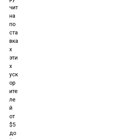
чит
на
по
ста
вка
х
эти
х
уск
ор
ите
ле
й
от
$5
до