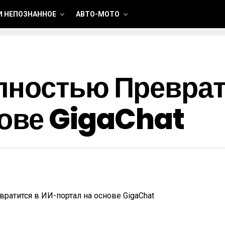
И НЕПОЗНАННОЕ
АВТО-МОТО
лностью Преврат
нове GigaChat