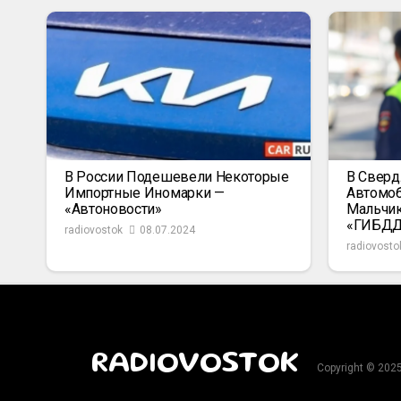
В России Подешевели Некоторые
В Сверд
Импортные Иномарки —
Автомоб
«Автоновости»
Мальчик
«ГИБД
radiovostok
08.07.2024
radiovosto
RADIOVOSTOK
Copyright © 202