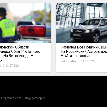
ловской Области
Названы Все Новинки, В
илист Сбил 11-Летнего
На Российский Авторыно
а На Велосипеде —
— «Автоновости»
Д»
radiovostok
08.07.2024
k
08.07.2024
5 Обратная связь info@gototop.ee