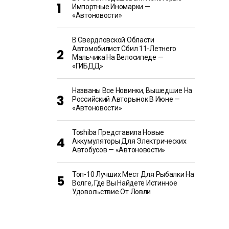
Импортные Иномарки —
«Автоновости»
В Свердловской Области
Автомобилист Сбил 11-Летнего
Мальчика На Велосипеде —
«ГИБДД»
Названы Все Новинки, Вышедшие На
Российский Авторынок В Июне —
«Автоновости»
Toshiba Представила Новые
Аккумуляторы Для Электрических
Автобусов — «Автоновости»
Топ-10 Лучших Мест Для Рыбалки На
Волге, Где Вы Найдете Истинное
Удовольствие От Ловли