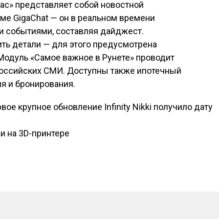
ас» представляет собой новостной
рме GigaChat — он в реальном времени
и событиями, составляя дайджест.
ть детали — для этого предусмотрена
Модуль «Самое важное в Рунете» проводит
российских СМИ. Доступны также ипотечный
я и бронирования.
е крупное обновление Infinity Nikki получило дату
исям
и на 3D-принтере