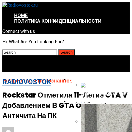
HOME
ПОЛИТИКА КОНФИДЕНЦИАЛЬНОСТИ
Connect with us
Hi, What Are You Looking For?
ИНТРЕСНОЕ И НЕПОЗНАННОЕ
Интресное и непознанное
RADIOVOSTOK
Rockstar Отметила 11-Летие GTA V
В Китае Пройдёт Первы
АВТО-МОТО
Добавлением В GTA Online Нового
Energizer Выходит На Р
Античита На ПК
AMD Отложила Запуск Ra