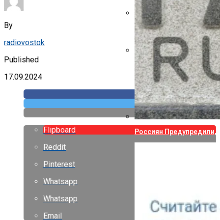
By
Указ Трампа Отводит 75
radiovostok
Published
Canon Выпустила Прилож
Собственных
17.09.2024
Flipboard
Россиян Предупредили, 
Reddit
Pinterest
Whatsapp
Whatsapp
Email