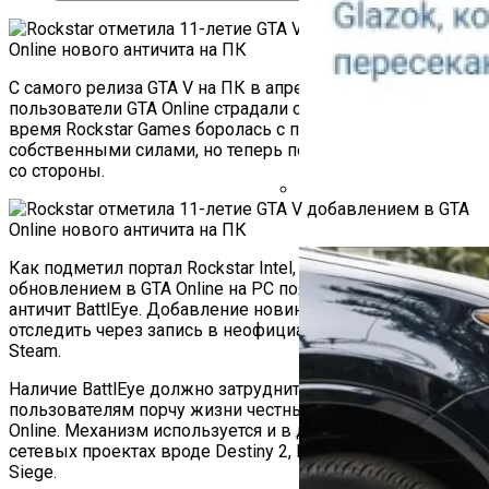
С самого релиза GTA V на ПК в апреле 2015 года
пользователи GTA Online страдали от читеров. Всё это
время Rockstar Games боролась с проблемой
собственными силами, но теперь подключила помощь
со стороны.
Как Работает Счетчик П
Как подметил портал Rockstar Intel, со свежим
обновлением в GTA Online на PC появился сторонний
античит BattlEye. Добавление новинки в игру можно
отследить через запись в неофициальной базе данных
Steam.
Наличие BattlEye должно затруднить недобросовестным
пользователям порчу жизни честным игрокам GTA
Online. Механизм используется и в других популярных
сетевых проектах вроде Destiny 2, PUBG и Rainbow Six
Siege.