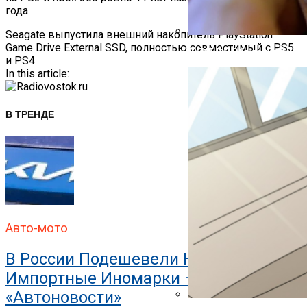
года.
Навигация
Seagate выпустила внешний накопитель PlayStation
Game Drive External SSD, полностью совместимый с PS5
В ГИБДД Объяснили, Что
По
и PS4
In this article:
Записям
В ТРЕНДЕ
Авто-мото
В России Подешевели Некоторые
Импортные Иномарки —
«Автоновости»