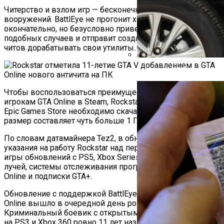
Читерство и взлом игр — бесконечная гонка
вооружений. BattlEye не прогонит хакеров из GTA Online
окончательно, но безусловно приведёт к сокращению
подобных случаев и отправит создателей некоторых
читов дорабатывать свои утилиты.
Автоюрист Объяснил, Ко
Чтобы воспользоваться преимуществами BattlEye,
игрокам GTA Online в Steam, Rockstar Games Launcher и
Epic Games Store необходимо скачать новый патч — его
размер составляет чуть больше 1 Гбайт.
По словам датамайнера Tez2, в обновлении также есть
указания на работу Rockstar над переносом в ПК-версию
игры обновлений с PS5, Xbox Series X S — трассировки
лучей, системы отслеживания прогресса карьеры в GTA
Online и подписки GTA+.
Обновление с поддержкой BattlEye для ПК-версии GTA
Online вышло в очередной день рождения GTA V.
Криминальный боевик с открытым миром дебютировал
на PS3 и Xbox 360 ровно 11 лет назад — 17 сентября 2013