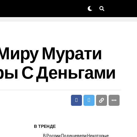
Миру Мурати
ры С Деньгами
В ТРЕНДЕ
В России Подешевели Некоторые