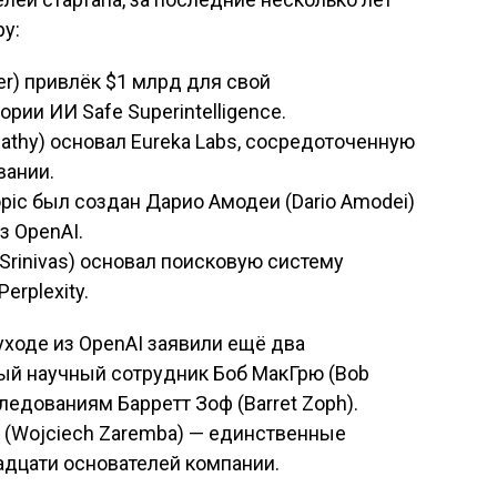
ру:
er) привлёк $1 млрд для свой
рии ИИ Safe Superintelligence.
pathy) основал Eureka Labs, сосредоточенную
вании.
opic был создан Дарио Амодеи (Dario Amodei)
з OpenAI.
Srinivas) основал поисковую систему
erplexity.
ходе из OpenAI заявили ещё два
ный научный сотрудник Боб МакГрю (Bob
ледованиям Барретт Зоф (Barret Zoph).
 (Wojciech Zaremba) — единственные
адцати основателей компании.