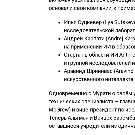
основали свои компании, к приме
Илья Суцкевер (Ilya Sutskev
исследовательской лаборато
Андрей Карпати (Andrej Kar
на применении ИИ в образо
Стартап в области ИИ Anthr
и группой исследователей и
Аравинд Шринивас (Aravind 
искусственного интеллекта P
Одновременно с Мурати о своём у
технических специалиста — глав
McGrew) и вице-президент по исс
Теперь Альтман и Войцех Заремба
оставшиеся учредители из одинн