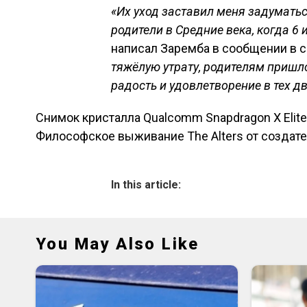
«Их уход заставил меня задуматьс
родители в Средние века, когда 6
написал Заремба в сообщении в 
тяжёлую утрату, родителям пришло
радость и удовлетворение в тех дв
Снимок кристалла Qualcomm Snapdragon X Elit
Навигация по зап
Философское выживание The Alters от создател
In this article:
You May Also Like