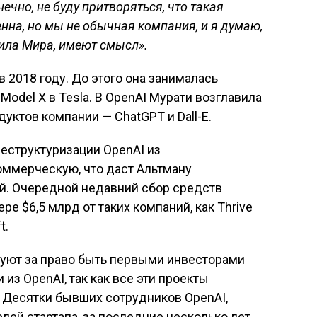
онечно, не буду притворяться, что такая
енна, но мы не обычная компания, и я думаю,
ила Мира, имеют смысл».
 2018 году. До этого она занималась
odel X в Tesla. В OpenAI Мурати возглавила
уктов компании — ChatGPT и Dall-E.
еструктуризации OpenAI из
оммерческую, что даст Альтману
ий. Очередной недавний сбор средств
ре $6,5 млрд от таких компаний, как Thrive
t.
уют за право быть первыми инвесторами
из OpenAI, так как все эти проекты
Десятки бывших сотрудников OpenAI,
ей стартапа, за последние несколько лет