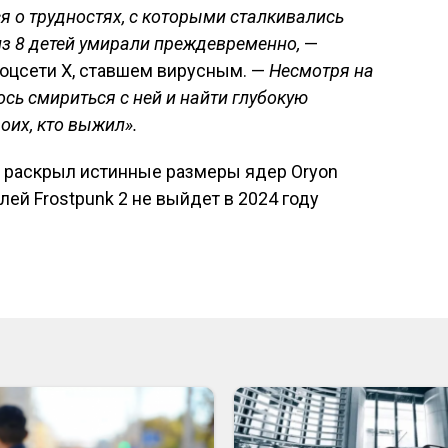
я о трудностях, с которыми сталкивались
 из 8 детей умирали преждевременно,
—
соцсети X, ставшем вирусным. —
Несмотря на
сь смириться с ней и найти глубокую
оих, кто выжил».
e раскрыл истинные размеры ядер Oryon
исям
ей Frostpunk 2 не выйдет в 2024 году