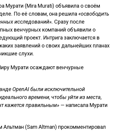
а Мурати (Mira Murati) объявила о своём
деле. По её словам, она решила
«освободить
енных исследований».
Сразу после
упных венчурных компаний объявили о
едующий проект. Интрига заключается в
икаких заявлений о своих дальнейших планах
никшие слухи.
манде OpenAI были исключительной
деального времени, чтобы уйти из места,
ент кажется правильным» —
написала Мурати
м Альтман (Sam Altman) прокомментировал