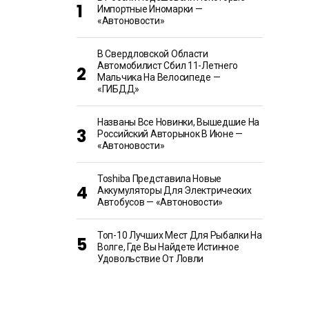
Импортные Иномарки —
«Автоновости»
В Свердловской Области
Автомобилист Сбил 11-Летнего
Мальчика На Велосипеде —
«ГИБДД»
Названы Все Новинки, Вышедшие На
Российский Авторынок В Июне —
«Автоновости»
Toshiba Представила Новые
Аккумуляторы Для Электрических
Автобусов — «Автоновости»
Топ-10 Лучших Мест Для Рыбалки На
Волге, Где Вы Найдете Истинное
Удовольствие От Ловли