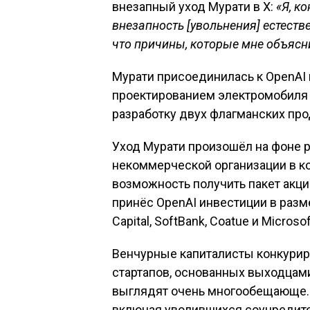
внезапный уход Мурати в X:
«Я, к
внезапность [увольнения] естеств
что причины, которые мне объясн
Мурати присоединилась к OpenAI в
проектированием электромобиля M
разработку двух флагманских прод
Уход Мурати произошёл на фоне р
некоммерческой организации в к
возможность получить пакет акц
принёс OpenAI инвестиции в разме
Capital, SoftBank, Coatue и Microsof
Венчурные капиталисты конкурир
стартапов, основанных выходцами 
выглядят очень многообещающе. 
включая уволившихся соучредител