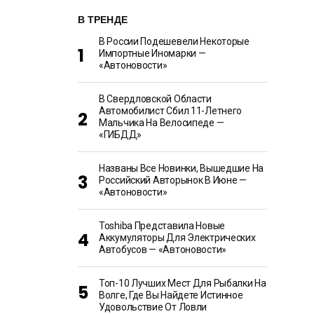
В ТРЕНДЕ
В России Подешевели Некоторые
Импортные Иномарки —
«Автоновости»
В Свердловской Области
Автомобилист Сбил 11-Летнего
Мальчика На Велосипеде —
«ГИБДД»
Названы Все Новинки, Вышедшие На
Российский Авторынок В Июне —
«Автоновости»
Toshiba Представила Новые
Аккумуляторы Для Электрических
Автобусов — «Автоновости»
Топ-10 Лучших Мест Для Рыбалки На
Волге, Где Вы Найдете Истинное
Удовольствие От Ловли