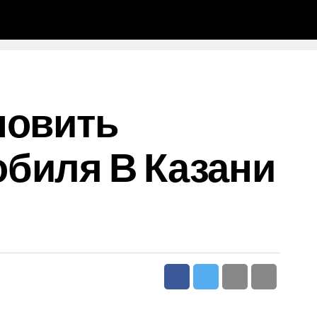
новить
биля В Казани