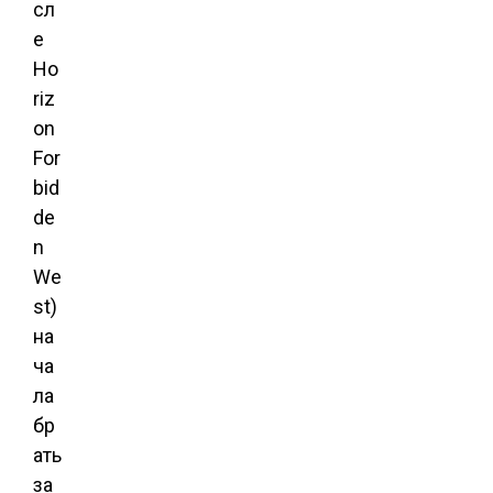
сл
е
Ho
riz
on
For
bid
de
n
We
st)
на
ча
ла
бр
ать
за