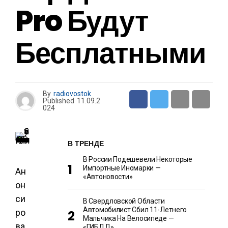
Pro Будут
Бесплатными
By
radiovostok
Published
11.09.2
024
В ТРЕНДЕ
В России Подешевели Некоторые
Импортные Иномарки —
Ан
«Автоновости»
он
си
В Свердловской Области
Автомобилист Сбил 11-Летнего
ро
Мальчика На Велосипеде —
ва
«ГИБДД»