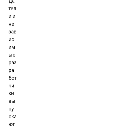
да
тел
и и
не
зав
ис
им
ые
раз
ра
бот
чи
ки
вы
пу
ска
ют