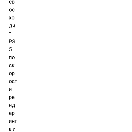
ев
ос
хо
ди
т
PS
5
по
ск
ор
ост
и
ре
нд
ер
инг
а и