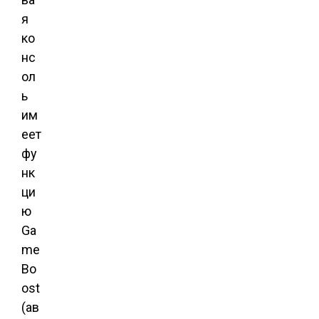
я
ко
нс
ол
ь
им
еет
фу
нк
ци
ю
Ga
me
Bo
ost
(ав