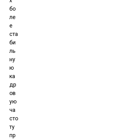
х
бо
ле
е
ста
би
ль
ну
ю
ка
др
ов
ую
ча
сто
ту
пр