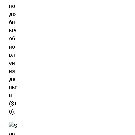
по
до
бн
ые
об
но
вл
ен
ия
де
ньг
и
($1
0).