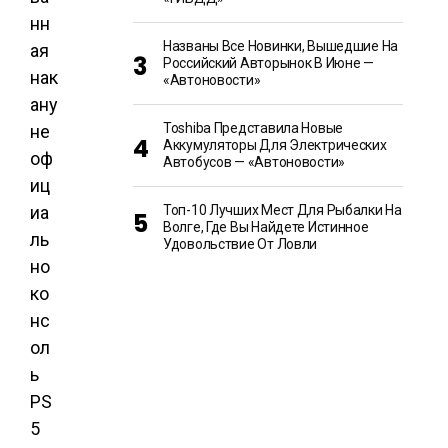
нн
Названы Все Новинки, Вышедшие На
ая
Российский Авторынок В Июне —
нак
«Автоновости»
ану
Toshiba Представила Новые
не
Аккумуляторы Для Электрических
оф
Автобусов — «Автоновости»
иц
иа
Топ-10 Лучших Мест Для Рыбалки На
Волге, Где Вы Найдете Истинное
ль
Удовольствие От Ловли
но
ко
нс
ол
ь
PS
5