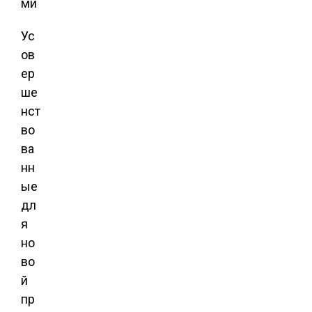
Ус
ов
ер
ше
нст
во
ва
нн
ые
дл
я
но
во
й
пр