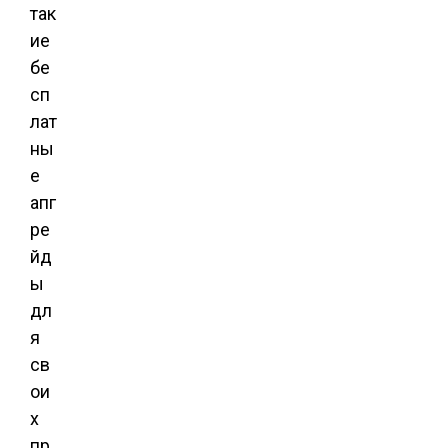
так
ие
бе
сп
лат
ны
е
апг
ре
йд
ы
дл
я
св
ои
х
пр