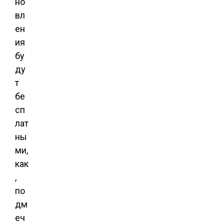
но
вл
ен
ия
бу
ду
т
бе
сп
лат
ны
ми,
как
,
по
дм
еч