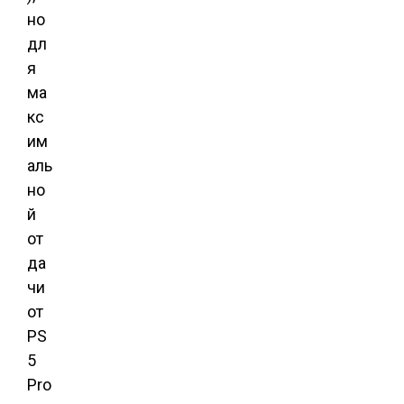
но
дл
я
ма
кс
им
аль
но
й
от
да
чи
от
PS
5
Pro