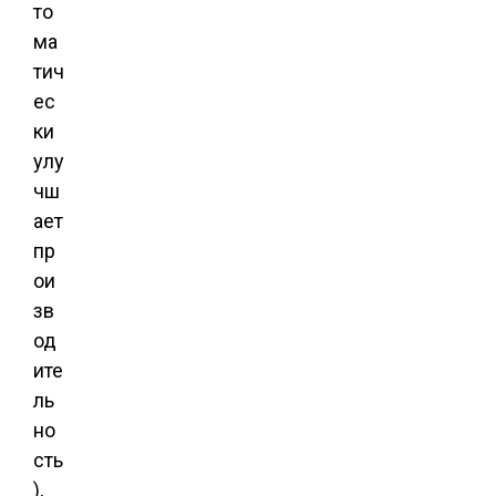
то
ма
тич
ес
ки
улу
чш
ает
пр
ои
зв
од
ите
ль
но
сть
),