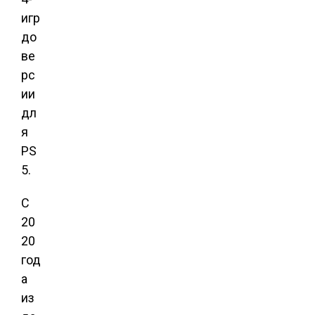
игр
до
ве
рс
ии
дл
я
PS
5.
С
20
20
год
а
из