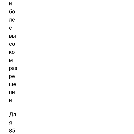
и
бо
ле
е
вы
со
ко
м
раз
ре
ше
ни
и.
Дл
я
85