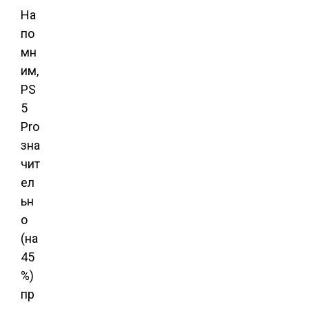
На
по
мн
им,
PS
5
Pro
зна
чит
ел
ьн
о
(на
45
%)
пр