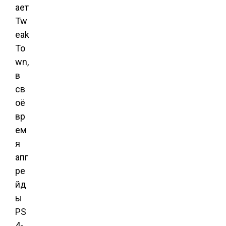
ает
Tw
eak
To
wn,
в
св
оё
вр
ем
я
апг
ре
йд
ы
PS
4-