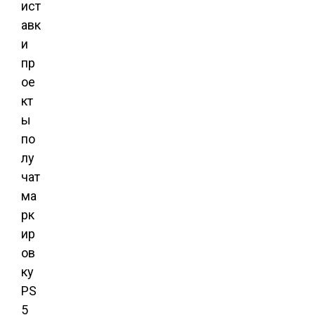
ист
авк
и
пр
ое
кт
ы
по
лу
чат
ма
рк
ир
ов
ку
PS
5