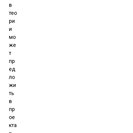
в
тео
ри
и
мо
же
т
пр
ед
ло
жи
ть
в
пр
ое
кта