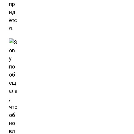
пр
ид
ётс
я.