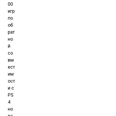
00
игр
по
об
рат
но
й
со
вм
ест
им
ост
и с
PS
4
но
ва