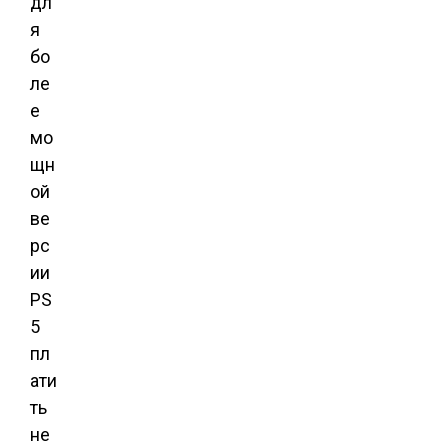
дл
я
бо
ле
е
мо
щн
ой
ве
рс
ии
PS
5
пл
ати
ть
не