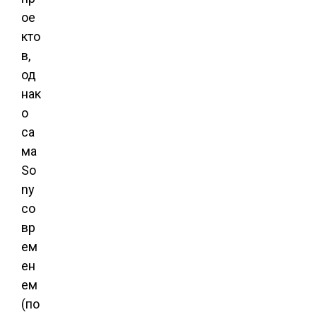
ое
кто
в,
од
нак
о
са
ма
So
ny
со
вр
ем
ен
ем
(по