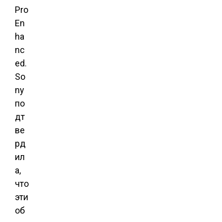
Pro
En
ha
nc
ed.
So
ny
по
дт
ве
рд
ил
а,
что
эти
об