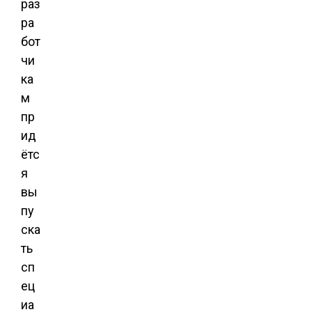
раз
ра
бот
чи
ка
м
пр
ид
ётс
я
вы
пу
ска
ть
сп
ец
иа