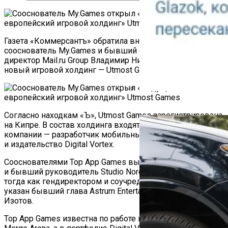
Газета «Коммерсантъ» обратила внимание, что
сооснователь My.Games и бывший операционный
директор Mail.ru Group Владимир Никольский учредил
новый игровой холдинг — Utmost Games.
Как Работает Счетчик П
Согласно находкам «Ъ», Utmost Games зарегистрирована
на Кипре. В состав холдинга входят две другие кипрские
компании — разработчик мобильных игр Top App Games
и издательство Digital Vortex.
Сооснователями Top App Games выступают Никольский
и бывший руководитель Studio Nord Владимир Марков,
тогда как гендиректором и соучредителем Digital Vortex
указан бывший глава Astrum Entertainment Алексей
Изотов.
Top App Games известна по работе над стратегией Ludus: