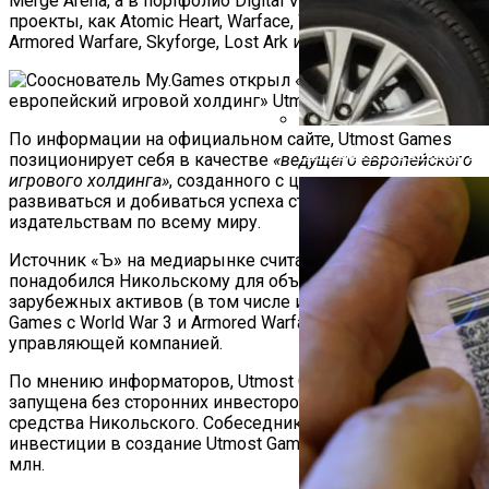
Merge Arena, а в портфолио Digital Vortex значатся такие
проекты, как Atomic Heart, Warface, World of Warships,
Armored Warfare, Skyforge, Lost Ark и PUBG: Battlegrounds.
По информации на официальном сайте, Utmost Games
Автоюрист Объяснил, Ко
позиционирует себя в качестве
«ведущего европейского
игрового холдинга»
, созданного с целью помогать
развиваться и добиваться успеха студиям и
издательствам по всему миру.
Источник «Ъ» на медиарынке считает, что холдинг
понадобился Никольскому для объединения всех
зарубежных активов (в том числе издательства Wishlist
Games с World War 3 и Armored Warfare) под одной
управляющей компанией.
По мнению информаторов, Utmost Games была
запущена без сторонних инвесторов — на личные
средства Никольского. Собеседники «Ъ» оценивают
инвестиции в создание Utmost Games на уровне $20–40
млн.