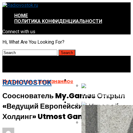
HOME
ПОЛИТИКА КОНФИДЕНЦИАЛЬНОСТИ
Connect with us
Hi, What Are You Looking For?
ИНТРЕСНОЕ И НЕПОЗНАННОЕ
Интресное и непознанное
RADIOVOSTOK
Сооснователь My.Games Открыл
В Китае Пройдёт Первы
АВТО-МОТО
«ведущий Европейский Игровой
Energizer Выходит На Р
Холдинг» Utmost Games
AMD Отложила Запуск Ra