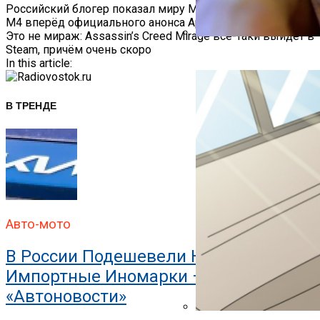
Навигация
Российский блогер показал миру MacBook Pro с чипом
M4 вперёд официального анонса Apple
По
Это не мираж: Assassin’s Creed Mirage всё-таки выйдет в
Steam, причём очень скоро
В ГИБДД Объяснили, Что
Записям
In this article:
В ТРЕНДЕ
Авто-мото
В России Подешевели Некоторые
Импортные Иномарки —
«Автоновости»