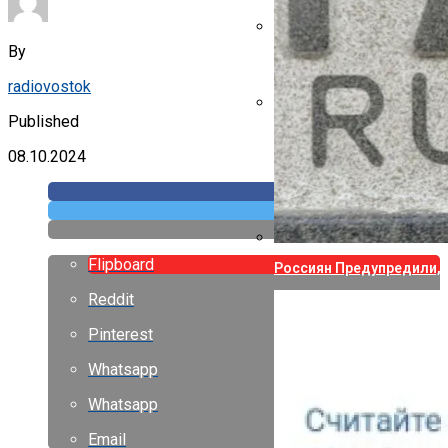
By
Указ Трампа Отводит 75
radiovostok
Published
Canon Выпустила Прилож
Собственных
08.10.2024
Flipboard
Россиян Предупредили, 
Reddit
Pinterest
Whatsapp
Whatsapp
Email