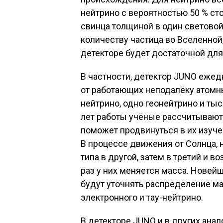
нейтрино с вероятностью 50 % ст
свинца толщиной в один световой 
количеству частица во Вселенной,
детекторе будет достаточной дл
В частности, детектор JUNO ежед
от работающих неподалёку атомн
нейтрино, одно геонейтрино и ты
лет работы учёные рассчитывают 
поможет продвинуться в их изуче
В процессе движения от Солнца, 
типа в другой, затем в третий и 
раз у них меняется масса. Новей
будут уточнять распределение ма
электронного и тау-нейтрино.
В детекторе JUNO и в других ана