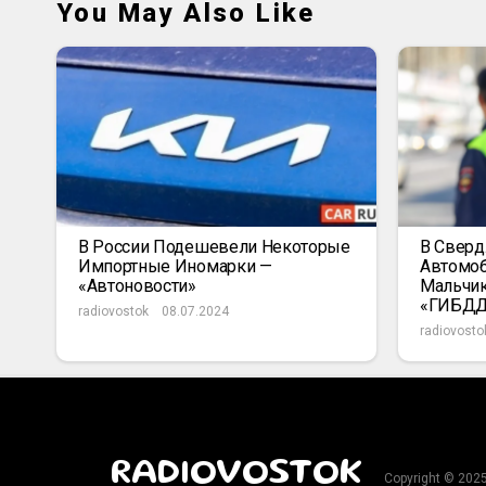
You May Also Like
В России Подешевели Некоторые
В Сверд
Импортные Иномарки —
Автомоб
«Автоновости»
Мальчик
«ГИБД
radiovostok
08.07.2024
radiovosto
RADIOVOSTOK
Copyright © 202