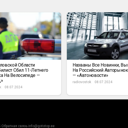
ловской Области
Названы Все Новинки, В
илист Сбил 11-Летнего
На Российский Авторыно
а На Велосипеде —
— «Автоновости»
Д»
radiovostok
08.07.2024
k
08.07.2024
5 Обратная связь info@gototop.ee