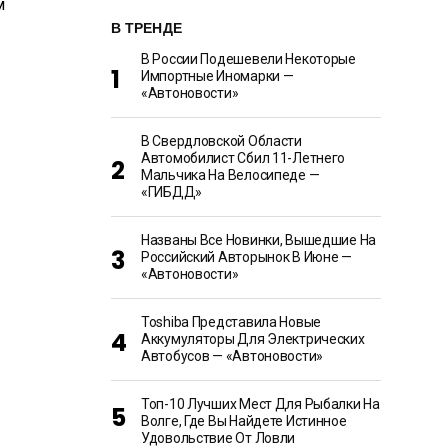
В ТРЕНДЕ
В России Подешевели Некоторые
Импортные Иномарки —
«Автоновости»
В Свердловской Области
Автомобилист Сбил 11-Летнего
Мальчика На Велосипеде —
«ГИБДД»
Названы Все Новинки, Вышедшие На
Российский Авторынок В Июне —
«Автоновости»
Toshiba Представила Новые
Аккумуляторы Для Электрических
Автобусов — «Автоновости»
Топ-10 Лучших Мест Для Рыбалки На
Волге, Где Вы Найдете Истинное
Удовольствие От Ловли