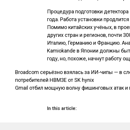
Процедура подготовки детектора 
года. Работа установки продлится
Помимо китайских учёных, в прое
других стран и регионов, почти 3
Италию, Германию и Францию. Ан
Kamiokande в Японии должны быт
году, но, похоже, начнут работу о
Broadcom серьёзно взялась за ИИ-чипы — в с
Навигация по зап
потребителей HBM3E от SK hynix
Gmail отбил мощную волну фишинговых атак и п
In this article: