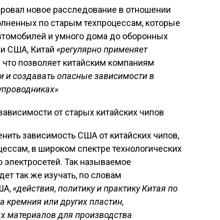
ровал новое расследование в отношении
олненных по старым техпроцессам, которые
автомобилей и умного дома до оборонных
ии США, Китай
«регулярно применяет
,
что позволяет китайским компаниям
и и создавать опасные зависимости в
упроводниках»
нить зависимость США от китайских чипов,
цессам, в широком спектре технологических
о электросетей. Так называемое
ет так же изучать, по словам
ША,
«действия, политику и практику Китая по
а кремния или других пластин,
ых материалов для производства