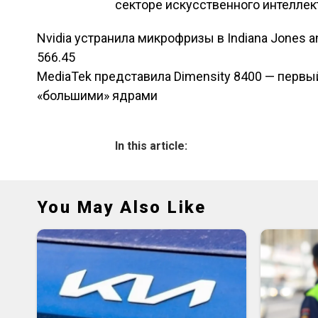
секторе искусственного интеллек
Nvidia устранила микрофризы в Indiana Jones a
Навигация по зап
566.45
MediaTek представила Dimensity 8400 — первы
«большими» ядрами
In this article:
You May Also Like