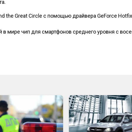
та.
nd the Great Circle с помощью драйвера GeForce Hotfi
исям
й в мире чип для смартфонов среднего уровня с вос