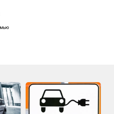
x
емью