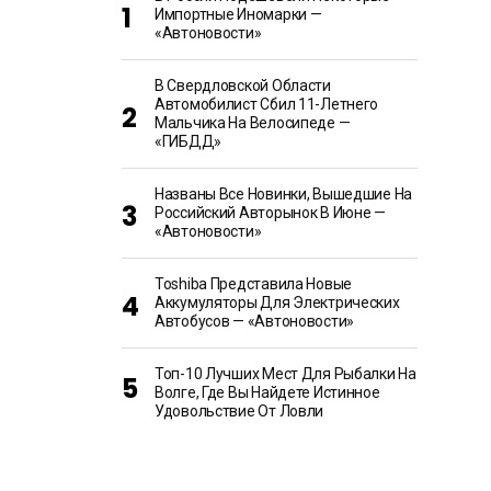
Импортные Иномарки —
«Автоновости»
В Свердловской Области
Автомобилист Сбил 11-Летнего
Мальчика На Велосипеде —
«ГИБДД»
Названы Все Новинки, Вышедшие На
Российский Авторынок В Июне —
«Автоновости»
Toshiba Представила Новые
Аккумуляторы Для Электрических
Автобусов — «Автоновости»
Топ-10 Лучших Мест Для Рыбалки На
Волге, Где Вы Найдете Истинное
Удовольствие От Ловли