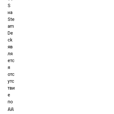
S
на
Ste
am
De
ck
яв
ля
етс
я
отс
утс
тви
е
по
дд