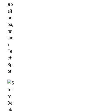
др
ай
ве
ра,
пи
ше
т
Te
ch
Sp
ot.