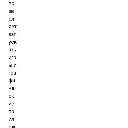
по
зв
ол
яет
зап
уск
ать
игр
ы и
гра
фи
че
ск
ие
пр
ил
ож