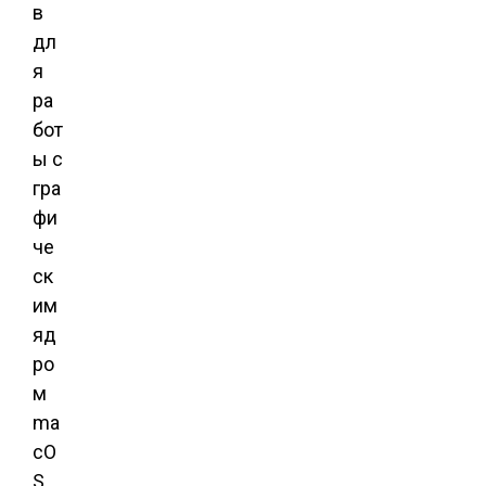
в
дл
я
ра
бот
ы с
гра
фи
че
ск
им
яд
ро
м
ma
cO
S.