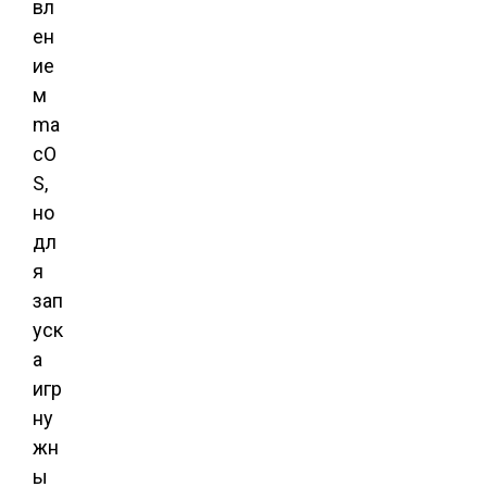
вл
ен
ие
м
ma
cO
S,
но
дл
я
зап
уск
а
игр
ну
жн
ы