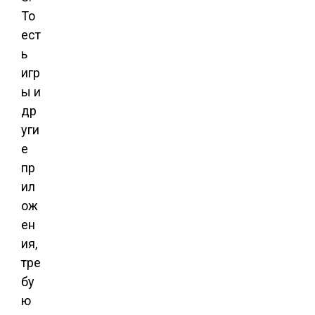
То
ест
ь
игр
ы и
др
уги
е
пр
ил
ож
ен
ия,
тре
бу
ю