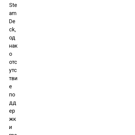
Ste
am
De
ck,
од
нак
о
отс
утс
тви
е
по
дд
ер
жк
и