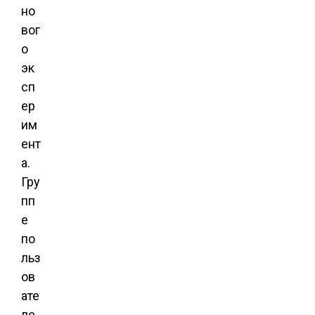
но
вог
о
эк
сп
ер
им
ент
а.
Гру
пп
е
по
льз
ов
ате
ле