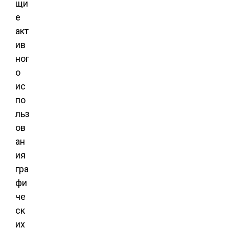
щи
е
акт
ив
ног
о
ис
по
льз
ов
ан
ия
гра
фи
че
ск
их