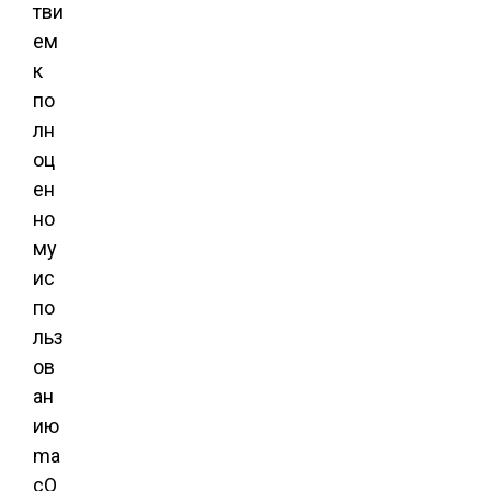
тви
ем
к
по
лн
оц
ен
но
му
ис
по
льз
ов
ан
ию
ma
cO