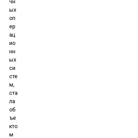
чн
ых
оп
ер
ац
ио
нн
ых
си
сте
м,
ста
ла
об
ъе
кто
м