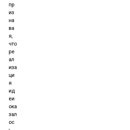
пр
из
на
ва
я,
что
ре
ал
иза
ци
я
ид
еи
ока
зал
ос
ь