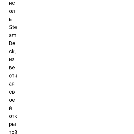
нс
ол
ь
Ste
am
De
ck,
из
ве
стн
ая
св
ое
й
отк
ры
той