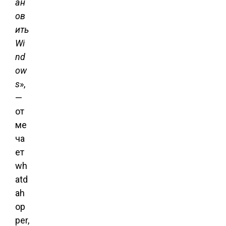
ан
ов
ить
Wi
nd
ow
s
»,
—
от
ме
ча
ет
wh
atd
ah
op
per,