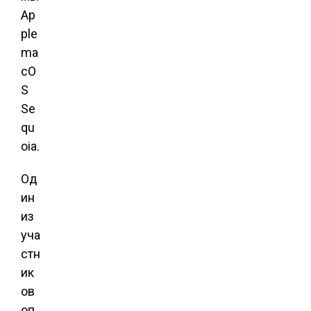
Ap
ple
ma
cO
S
Se
qu
oia.
Од
ин
из
уча
стн
ик
ов
оп