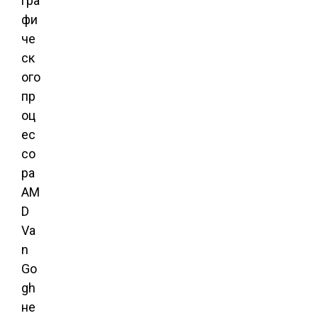
гра
фи
че
ск
ого
пр
оц
ес
со
ра
AM
D
Va
n
Go
gh
не