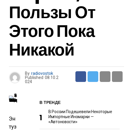
Пользы От
Этого Пока
Никакой
By
radiovostok
Published
08.10.2
024
В ТРЕНДЕ
В России Подешевели Некоторые
Импортные Иномарки —
Эн
«Автоновости»
туз