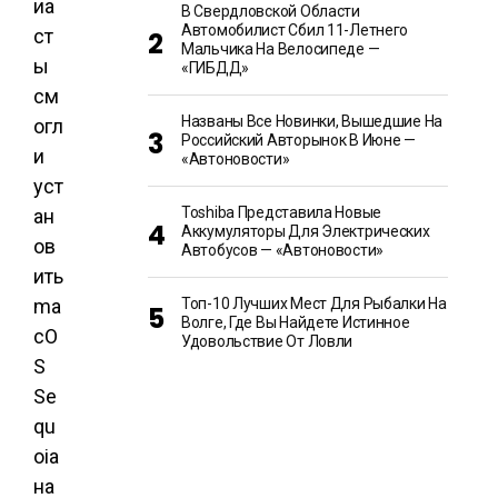
иа
В Свердловской Области
Автомобилист Сбил 11-Летнего
ст
Мальчика На Велосипеде —
ы
«ГИБДД»
см
Названы Все Новинки, Вышедшие На
огл
Российский Авторынок В Июне —
и
«Автоновости»
уст
Toshiba Представила Новые
ан
Аккумуляторы Для Электрических
ов
Автобусов — «Автоновости»
ить
ma
Топ-10 Лучших Мест Для Рыбалки На
Волге, Где Вы Найдете Истинное
cO
Удовольствие От Ловли
S
Se
qu
oia
на