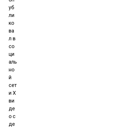
уб
ли
ко
ва
л в
со
ци
аль
но
й
сет
и X
ви
де
о с
де