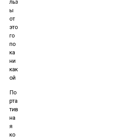
По
рта
тив
на
я
ко