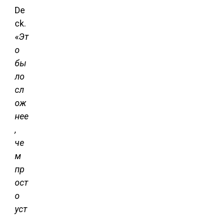
De
ck.
«
Эт
о
бы
ло
сл
ож
нее
,
че
м
пр
ост
о
уст