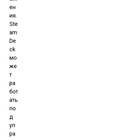
ен
ия.
Ste
am
De
ck
мо
же
т
ра
бот
ать
по
д
уп
ра