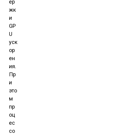
ер
жк
и
GP
U
уск
ор
ен
ия.
Пр
и
это
м
пр
оц
ес
со