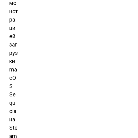
мо
нст
ра
ци
ей
заг
руз
ки
ma
cO
S
Se
qu
oia
на
Ste
am