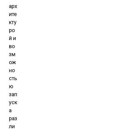
арх
ите
кту
ро
й и
во
зм
ож
но
сть
ю
зап
уск
а
раз
ли