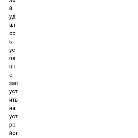
й
уд
ал
ос
ь
ус
пе
шн
о
зап
уст
ить
на
уст
ро
йст