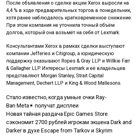
После объявления о сделке акции Xerox выросли на
4,4 % в ходе предварительных торгов в понедельник,
хотя ранее наблюдалось кратковременное снижение.
При этом компания не уточнила точный объём
долгов, который она возьмёт на себя от Lexmark.
Консультантами Xerox в рамках сделки выступают
компании Jefferies и Citigroup, а юридическую
поддержку оказывают Ropes & Gray LLP и Willkie Farr
& Gallagher LLP. Интересы Lexmark и её владельцев
представляют Morgan Stanley, Strait Capital
Management, Dechert LLP и King & Wood Mallesons.
Стало известно, когда умные очки Ray-
Навигация по
Ban Meta✴ получат дисплеи
Новая тайная раздача Epic Games Store
записям
сэкономит 2700 рублей игрокам экшена Dark and
Darker в духе Escape from Tarkov и Skyrim