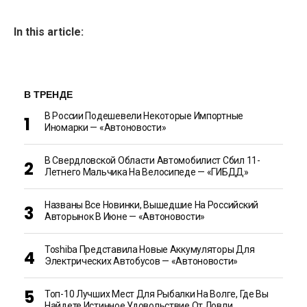
In this article:
В ТРЕНДЕ
В России Подешевели Некоторые Импортные
Иномарки — «Автоновости»
В Свердловской Области Автомобилист Сбил 11-
Летнего Мальчика На Велосипеде — «ГИБДД»
Названы Все Новинки, Вышедшие На Российский
Авторынок В Июне — «Автоновости»
Toshiba Представила Новые Аккумуляторы Для
Электрических Автобусов — «Автоновости»
Топ-10 Лучших Мест Для Рыбалки На Волге, Где Вы
Найдете Истинное Удовольствие От Ловли