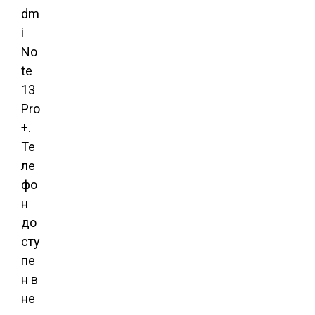
dm
i
No
te
13
Pro
+.
Те
ле
фо
н
до
сту
пе
н в
не