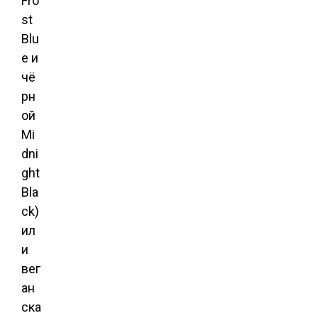
Fro
st
Blu
e и
чё
рн
ой
Mi
dni
ght
Bla
ck)
ил
и
вег
ан
ска