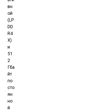
вн
ой
(LP
DD
R4
X)
и
51
2
Гба
йт
по
сто
ян
но
й