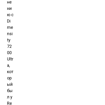
не
ни
ю с
Di
me
nsi
ty
72
00
Ultr
a,
кот
ор
ый
бы
л у
Re