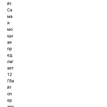
йт.
Са
ма
я
мо
щн
ая
пр
ед
лаг
ает
12
Гба
йт
оп
ер
ати