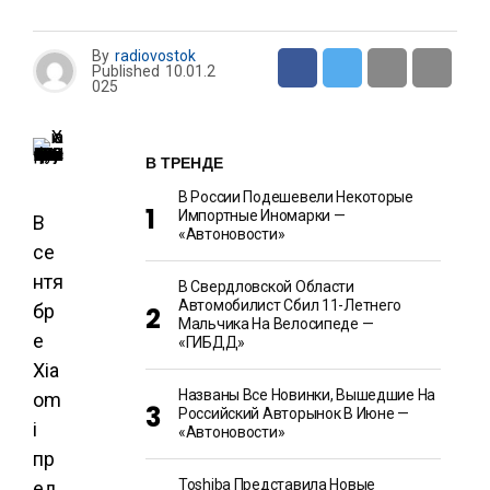
By
radiovostok
Published
10.01.2
025
В ТРЕНДЕ
В России Подешевели Некоторые
Импортные Иномарки —
В
«Автоновости»
се
нтя
В Свердловской Области
Автомобилист Сбил 11-Летнего
бр
Мальчика На Велосипеде —
е
«ГИБДД»
Xia
Названы Все Новинки, Вышедшие На
om
Российский Авторынок В Июне —
i
«Автоновости»
пр
Toshiba Представила Новые
ед