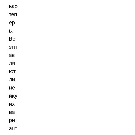
ько
теп
ер
ь.
Во
згл
ав
ля
ют
ли
не
йку
их
ва
ри
ант