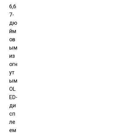
6,6
7-
дю
йм
ов
ым
из
огн
ут
ым
OL
ED-
ди
сп
ле
ем