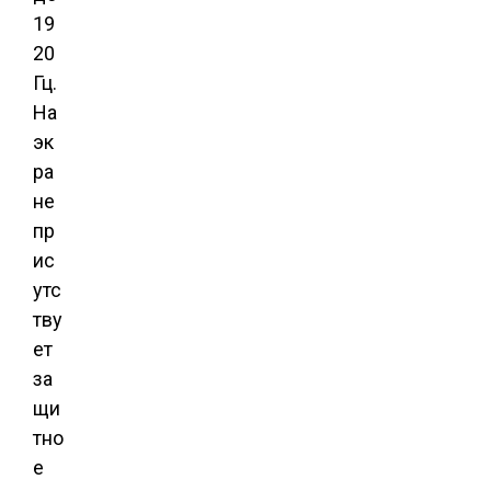
19
20
Гц.
На
эк
ра
не
пр
ис
утс
тву
ет
за
щи
тно
е