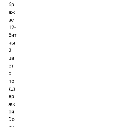
бр
аж
ает
12-
бит
ны
й
цв
ет
с
по
дд
ер
жк
ой
Dol
by