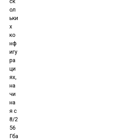
ск
ол
ьки
х
ко
нф
игу
ра
ци
ях,
на
чи
на
я с
8/2
56
Гба