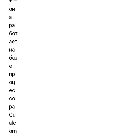
+ —
он
а
ра
бот
ает
на
баз
е
пр
оц
ес
со
ра
Qu
alc
om