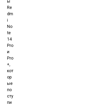
ы
Re
dm
i
No
te
14
Pro
и
Pro
+,
кот
ор
ые
по
сту
пи