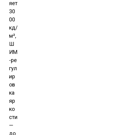
яет
30
00
кд/
м²,
Ш
ИМ
-ре
гул
ир
ов
ка
яр
ко
сти
—
до