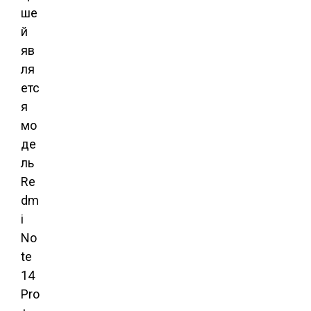
ше
й
яв
ля
етс
я
мо
де
ль
Re
dm
i
No
te
14
Pro