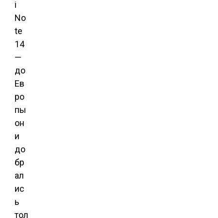
i
No
te
14
—
до
Ев
ро
пы
он
и
до
бр
ал
ис
ь
тол