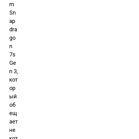
m
Sn
ap
dra
go
n
7s
Ge
n 3,
кот
ор
ый
об
ещ
ает
не
кот