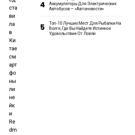
Аккумуляторы Для Электрических
ста
Автобусов — «Автоновости»
ви
ла
Топ-10 Лучших Мест Для Рыбалки На
Волге, Где Вы Найдете Истинное
в
Удовольствие От Ловли
Ки
тае
см
арт
фо
ны
ли
не
йк
и
Re
dm