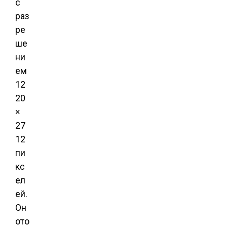
с
раз
ре
ше
ни
ем
12
20
×
27
12
пи
кс
ел
ей.
Он
ото