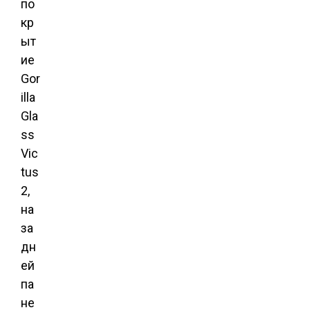
по
кр
ыт
ие
Gor
illa
Gla
ss
Vic
tus
2,
на
за
дн
ей
па
не