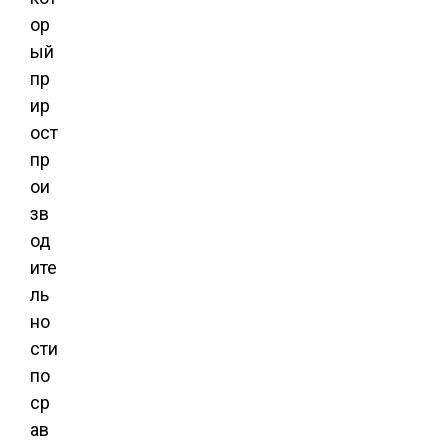
ор
ый
пр
ир
ост
пр
ои
зв
од
ите
ль
но
сти
по
ср
ав