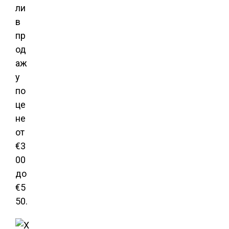
ли
в
пр
од
аж
у
по
це
не
от
€3
00
до
€5
50.