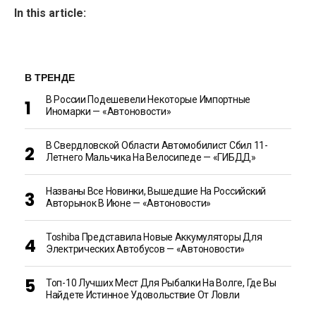
In this article:
В ТРЕНДЕ
В России Подешевели Некоторые Импортные
Иномарки — «Автоновости»
В Свердловской Области Автомобилист Сбил 11-
Летнего Мальчика На Велосипеде — «ГИБДД»
Названы Все Новинки, Вышедшие На Российский
Авторынок В Июне — «Автоновости»
Toshiba Представила Новые Аккумуляторы Для
Электрических Автобусов — «Автоновости»
Топ-10 Лучших Мест Для Рыбалки На Волге, Где Вы
Найдете Истинное Удовольствие От Ловли