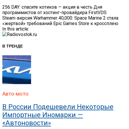
В ГИБДД Раскрыли, Что
Навигация
256 DAY: спасите котиков — акция в честь Дня
программистов от хостинг-провайдера FirstVDS
По
Steam-версия Warhammer 40,000: Space Marine 2 стала
«жертвой» требований Epic Games Store к кроссплею
Записям
In this article:
В ТРЕНДЕ
Авто-мото
В России Подешевели Некоторые
Импортные Иномарки —
«Автоновости»