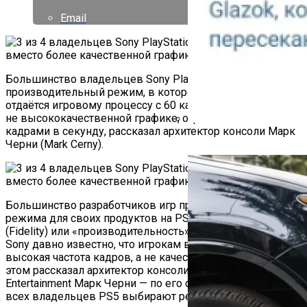
Email
Большинство владельцев Sony PlayStation 5 выбирают
производительный режим, в котором приоритет
отдаётся игровому процессу с 60 кадрами в секунду, а
не высококачественной графике, ограниченной 30
кадрами в секунду, рассказал архитектор консоли Марк
Как Работает Счетчик П
Черни (Mark Cerny).
Большинство разработчиков игр предлагает два
режима для своих продуктов на PS5 — «качество»
(Fidelity) или «производительность» (Performance). Но в
Sony давно известно, что игрокам важнее более
высокая частота кадров, а не качественная графика. Об
этом рассказал архитектор консоли в Sony Interactive
Entertainment Марк Черни — по его словам, около 75 %
всех владельцев PS5 выбирают режим