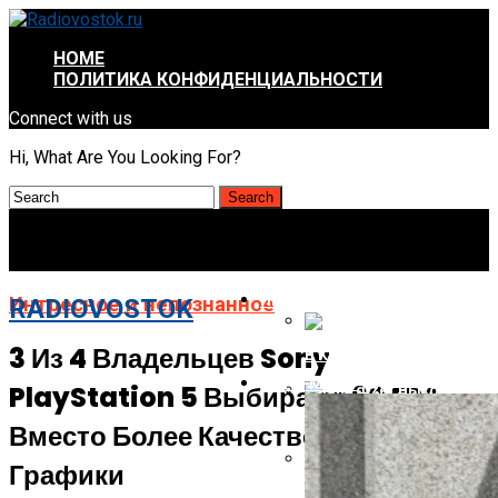
HOME
ПОЛИТИКА КОНФИДЕНЦИАЛЬНОСТИ
Connect with us
Hi, What Are You Looking For?
ИНТРЕСНОЕ И НЕПОЗНАННОЕ
Интресное и непознанное
RADIOVOSTOK
3 Из 4 Владельцев Sony
В Китае Пройдёт Первы
АВТО-МОТО
PlayStation 5 Выбирают 60 FPS
Energizer Выходит На Р
Вместо Более Качественной
Графики
AMD Отложила Запуск Ra