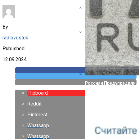
Указ Трампа Отводит 75
By
radiovostok
Canon Выпустила Прилож
Собственных
Published
12.09.2024
Россиян Предупредили, 
Flipboard
Reddit
Pinterest
Whatsapp
Whatsapp