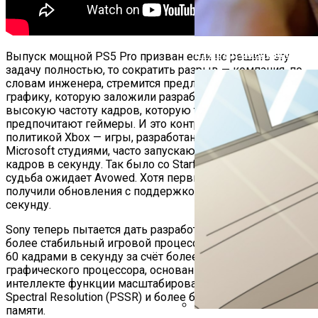
В ГИБДД Объяснили, Что
Выпуск мощной PS5 Pro призван если не решить эту
задачу полностью, то сократить разрыв — компания, по
словам инженера, стремится предложить игрокам
графику, которую заложили разработчики игр, и
высокую частоту кадров, которую традиционно
предпочитают геймеры. И это контрастирует с
политикой Xbox — игры, разработанные входящими в
Microsoft студиями, часто запускаются с частотой 30
кадров в секунду. Так было со Starfield, Redfield, эта же
судьба ожидает Avowed. Хотя первые две впоследствии
получили обновления с поддержкой 60 кадров в
секунду.
Sony теперь пытается дать разработчикам обеспечить
более стабильный игровой процесс с разрешением 4K и
60 кадрами в секунду за счёт более мощного
графического процессора, основанной на искусственном
интеллекте функции масштабирования Sony PlayStation
Spectral Resolution (PSSR) и более быстрой оперативной
памяти.