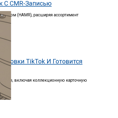
ск С CMR-Записью
догревом (HAMR), расширяя ассортимент
кировки TikTok И Готовится
teDance, включая коллекционную карточную