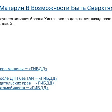
 Материи В Возможности Быть Сверхт
уществования бозона Хиггса около десяти лет назад поз
езой,...
номера машины — «ГИБДД»
 после ДТП без ГАИ — «ГИБДД»
водительских прав — «ГИБДД»
автомобилиста — «ГИБДД»