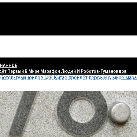
ЗНАННОЕ
ёт Первый В Мире Марафон Людей И Роботов-Гуманоидов
дит На Рынок Ноутбуков С Супербюджетной Линейкой EnergyBo
Марафон Людей И Роботов-Гуманоидо
ный полумарафон, в котором примут участие роботы-гумано
апуск Radeon RX 9070 И RX 9070 XT До Марта