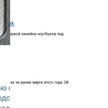
 Собственных
yBook
воей первой линейки ноутбуков под
ит их не ранее марта этого года. Об