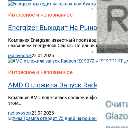
Указ Трампа От
Интресное и непознанное
Canon Выпустил
Energizer Выходит На Рынок Ноутбу
Компания Energizer, известный производитель элемент
названием EnergyBook Classic. По данным официального
radiovostok
23.01.2025
Россиян Предуп
Интресное и непознанное
AMD Отложила Запуск Radeon RX 907
Компания AMD поделилась свежей информацией о видеок
этом...
radiovostok
23.01.2025