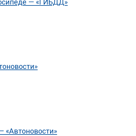
лосипеде — «ГИБДД»
тоновости»
— «Автоновости»