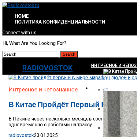
HOME
ПОЛИТИКА КОНФИДЕНЦИАЛЬНОСТИ
Connect with us
Hi, What Are You Looking For?
ИНТРЕСНОЕ И НЕПО
RADIOVOSTOK
В Китае Пройд
АВТО-МОТО
Интресное и непознанное
Energizer Выхо
В Китае Пройдёт Первый В Мире 
В Пекине через несколько месяцев состоится уникаль
AMD Отложила З
одновременно с роботами на трассу...
radiovostok
23.01.2025