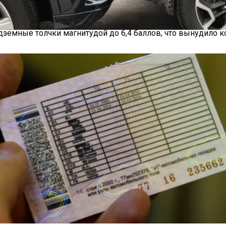
оту После Землетрясения На Тайване
дземные толчки магнитудой до 6,4 баллов, что вынудило
яснил, Когда Можно Уладить Спор После ДТП Без ГАИ — «ГИБД
одключением По Wi-Fi Появятся В Это
ю Expanded Personal Area Network (XPAN), которая позвол