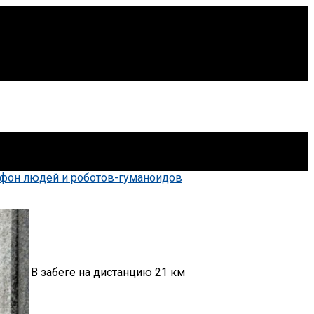
ok
в
иды. В забеге на дистанцию 21 км