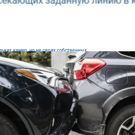
шение Судьбы TikTok В США
nald Trump) в минувшее воскресенье период вынужденной
.
четчик Посетителей Магазина
триминга С Нескольких Камер, Но Не 
witcher Mobile, позволяющее вести прямые трансляции, с
Phone...