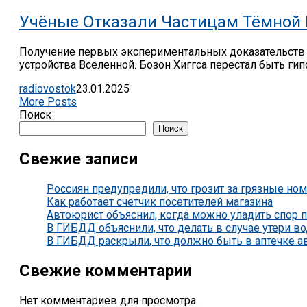
Учёные Отказали Частицам Тёмной
Получение первых экспериментальных доказательств с
устройства Вселенной. Бозон Хиггса перестал быть гипот
radiovostok
23.01.2025
More Posts
Поиск
Поиск
Свежие записи
Россиян предупредили, что грозит за грязные 
Как работает счетчик посетителей магазина
Автоюрист объяснил, когда можно уладить спор
В ГИБДД объяснили, что делать в случае утери 
В ГИБДД раскрыли, что должно быть в аптечке 
Свежие комментарии
Нет комментариев для просмотра.