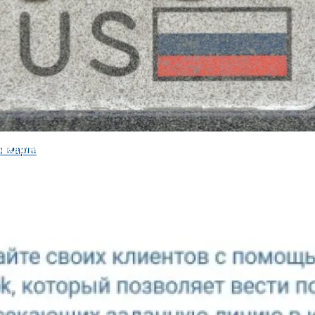
водит 75 Дней На Решение Судьбы TikTok В США
а Приложение Для Стриминга С Нескольких Камер, Но Не Своих
ков С Супербюджетной Линейкой Energ
ов питания и зарядных устройств, анонсировала выпуск с
 пресс-релиза, устройства...
редили, Что Грозит За Грязные Номера Машины — «ГИБДД»
0 И RX 9070 XT До Марта
артах Radeon RX 9070 и RX 9070 XT. Производитель выпуст