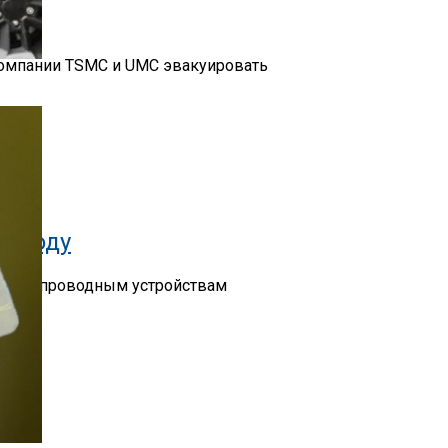
 компании TSMC и UMC эвакуировать
Д»
м Году
яет беспроводным устройствам