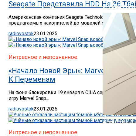
Seagate Представила HDD На 36 Тб
В ГИБДД Объясн
Американская компания Seagate Technology остаётся в
предлагаемых накопителей до моделей объёмом 36 Тба
radiovostok
23.01.2025
Интресное и непознанное
«Начало Новой Эры»: Marvel Snap В
К Переменам
На фоне блокировки 19 января в США сервиса коротки
игру Marvel Snap...
radiovostok
23.01.2025
В ГИБДД Раскр
Интресное и непознанное