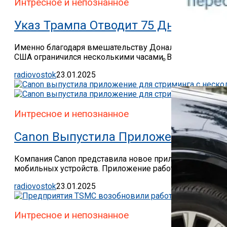
Интресное и непознанное
Указ Трампа Отводит 75 Дней На Ре
Именно благодаря вмешательству Дональда Трампа (Do
США ограничился несколькими часами. В первый день..
radiovostok
23.01.2025
Как Работает С
Интресное и непознанное
Canon Выпустила Приложение Для С
Компания Canon представила новое приложение Live S
мобильных устройств. Приложение работает только на i
radiovostok
23.01.2025
Интресное и непознанное