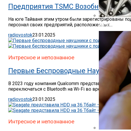
Предприятия TSMC Возобновили Раб
На юге Тайваня этим утром были зарегистрированы по
персонал своих предприятий, расположенных...
Автоюрист Объ
radiovostok
23.01.2025
Интресное и непознанное
Первые Беспроводные Наушники С П
В 2023 году компания Qualcomm представила технологи
переключаться с Bluetooth на Wi-Fi во время передачи...
radiovostok
23.01.2025
Интресное и непознанное