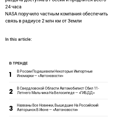
записям
24 часа
NASA поручило частным компания обеспечить
связь в радиусе 2 млн км от Земли
In this article:
В ТРЕНДЕ
В России Подешевели Некоторые Импортные
Иномарки — «Автоновости»
В Свердловской Области Автомобилист Сбил 11-
Летнего Мальчика На Велосипеде — «ГИБДД»
Названы Все Новинки, Вышедшие На Российский
Авторынок В Июне — «Автоновости»