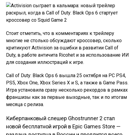
Стоит отметить, что в комментариях к трейлеру
многие не столько обсуждают кроссовер, сколько
критикуют Activision за ошибки в развитии Call of
Duty, в работе античита Ricohet и за использование ИИ
для создания иллюстраций к игре.
Call of Duty: Black Ops 6 вышла 25 октября на PC PS4,
PS5, Xbox One, Xbox Series X и S, а также в Game Pass.
Игра установила сразу несколько рекордов в рамках
франшизы как за первые выходные, так и по итогам
месяца с релиза.
Киберпанковый слешер Ghostrunner 2 стал
Навигация по
новой бесплатной игрой в Epic Games Store —
раздача доступна в России и продлится всего