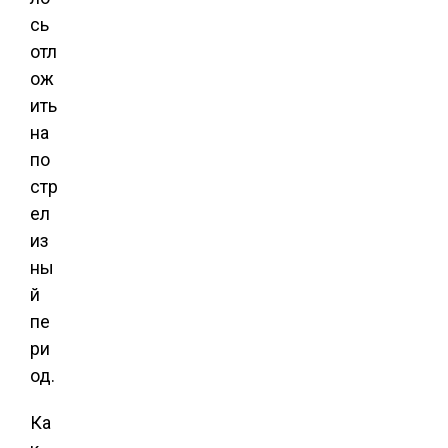
сь
отл
ож
ить
на
по
стр
ел
из
ны
й
пе
ри
од.
Ка