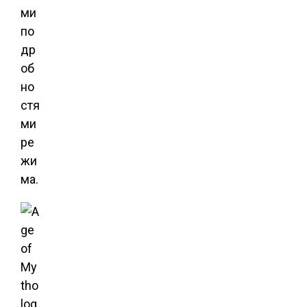
ми
по
др
об
но
стя
ми
ре
жи
ма.