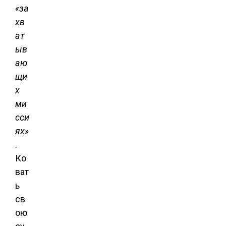
«за
хв
ат
ыв
аю
щи
х
ми
сси
ях»
.
Ко
ват
ь
св
ою