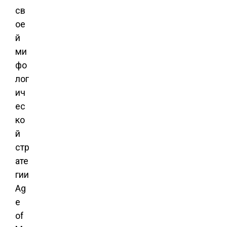
св
ое
й
ми
фо
лог
ич
ес
ко
й
стр
ате
гии
Ag
e
of