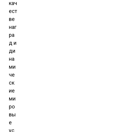
кач
ест
ве
наг
ра
д и
ди
на
ми
че
ск
ие
ми
ро
вы
е
ус