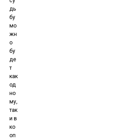
су
дь
бу
мо
жн
о
бу
де
т
как
од
но
му,
так
и в
ко
оп