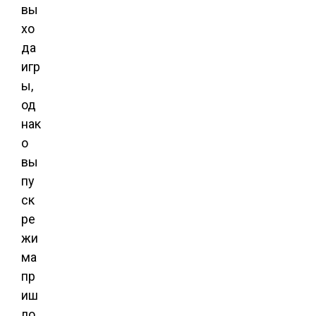
вы
хо
да
игр
ы,
од
нак
о
вы
пу
ск
ре
жи
ма
пр
иш
ло