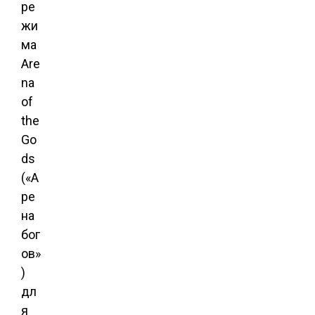
ре
жи
ма
Are
na
of
the
Go
ds
(«А
ре
на
бог
ов»
)
дл
я