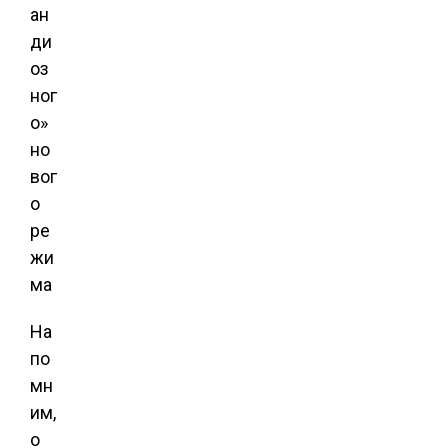
На
по
мн
им,
о