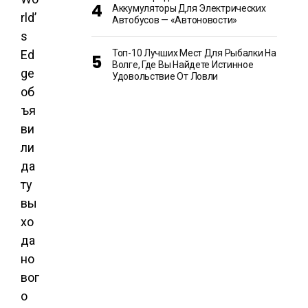
Аккумуляторы Для Электрических
rld’
Автобусов — «Автоновости»
s
Ed
Топ-10 Лучших Мест Для Рыбалки На
Волге, Где Вы Найдете Истинное
ge
Удовольствие От Ловли
об
ъя
ви
ли
да
ту
вы
хо
да
но
вог
о