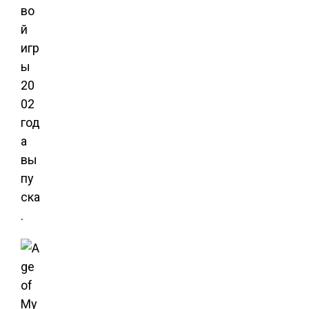
во
й
игр
ы
20
02
год
а
вы
пу
ска
.