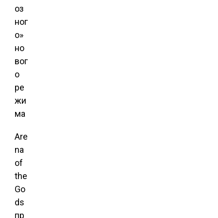
Are
na
of
the
Go
ds
пр