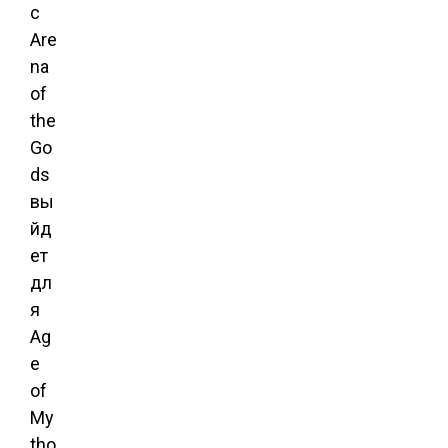
с
Are
na
of
the
Go
ds
вы
йд
ет
дл
я
Ag
e
of
My
tho