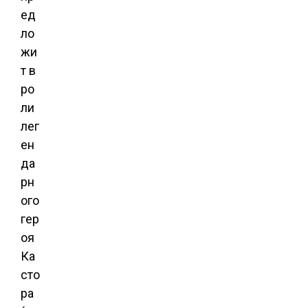
ед
ло
жи
т в
ро
ли
лег
ен
да
рн
ого
гер
оя
Ка
сто
ра