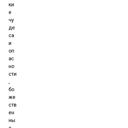
ки
е
чу
де
са
и
оп
ас
но
сти
,
бо
же
ств
ен
ны
е