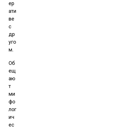
ер
ати
ве
с
др
уго
м.
Об
ещ
аю
т
ми
фо
лог
ич
ес