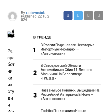
By
radiovostok
Published
22.10.2
024
В ТРЕНДЕ
В России Подешевели Некоторые
Импортные Иномарки —
Ра
«Автоновости»
зра
бот
В Свердловской Области
Автомобилист Сбил 11-Летнего
чи
Мальчика На Велосипеде —
ки
«ГИБДД»
из
Названы Все Новинки, Вышедшие На
сту
Российский Авторынок В Июне —
ди
«Автоновости»
и
Toshiba Представила Новые
Wo