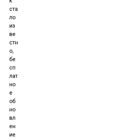
к
ста
ло
из
ве
стн
о,
бе
сп
лат
но
е
об
но
вл
ен
ие