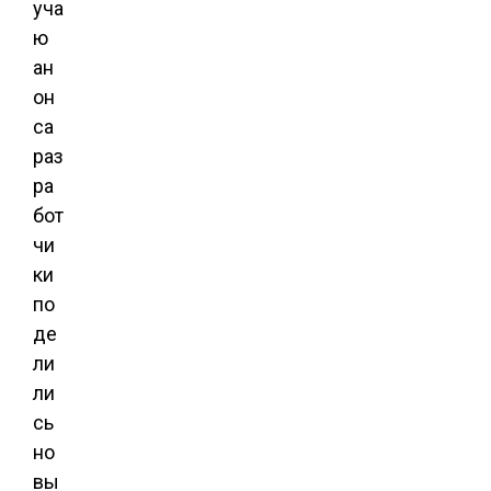
уча
ю
ан
он
са
раз
ра
бот
чи
ки
по
де
ли
ли
сь
но
вы