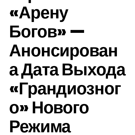
«Арену
Богов» —
Анонсирован
А Дата Выхода
«грандиозног
О» Нового
Режима