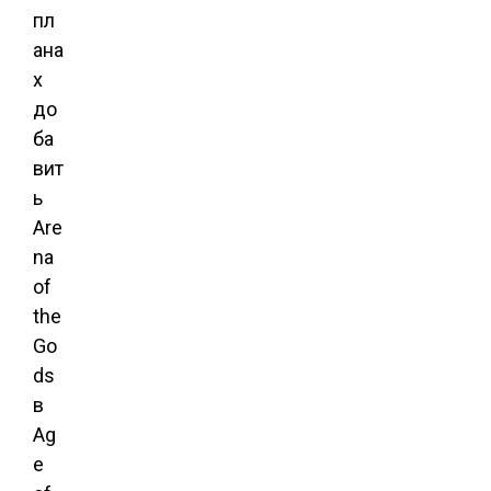
пл
ана
х
до
ба
вит
ь
Are
na
of
the
Go
ds
в
Ag
e