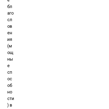
бл
аго
сл
ов
ен
ия
(м
ощ
ны
е
сп
ос
об
но
сти
) в