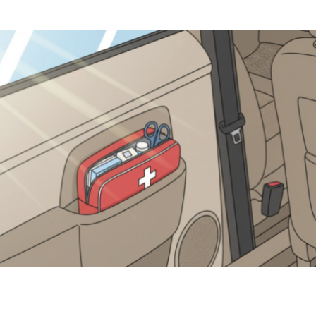
или, Что Делать В Случае Утери Водительских Прав — «ГИБДД»
ист Сбил 11-Летнего Мальчика На Вел
 Российский Авторынок В Июне — «Ав
ыли, Что Должно Быть В Аптечке Автомобилиста — «ГИБДД»