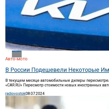
Pinterest
Whatsapp
Whatsapp
Email
Авто-мото
В России Подешевели Некоторые Им
В текущем месяце автомобильные дилеры пересмотрели
«CAR.RU» Пересмотр стоимости новых иностранных авто
radiovostok
08.07.2024