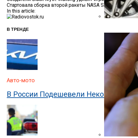
Навигация
Стартовала сборка второй ракеты NASA SLS — через го
По
In this article:
Записям
Автоюрист Объ
В ТРЕНДЕ
Авто-мото
В России Подешевели Некоторые Им