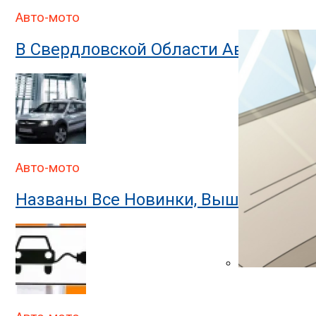
В ГИБДД Объясн
Авто-мото
В Свердловской Области Автомобил
Авто-мото
Названы Все Новинки, Вышедшие На
В ГИБДД Раскр