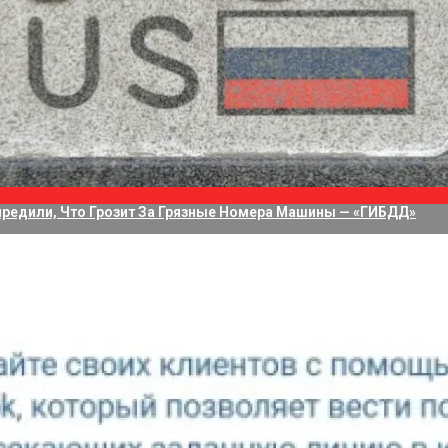
водит 75 Дней На Решение Судьбы TikTok В США
а Приложение Для Стриминга С Нескольких Камер, Но Не Своих
редили, Что Грозит За Грязные Номера Машины — «ГИБДД»
ревысил показатели Nvidia и Tesla. Компания, которая акт