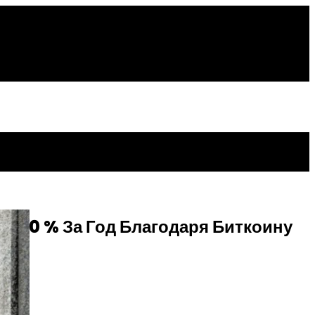
 500 % За Год Благодаря Биткоину
ok