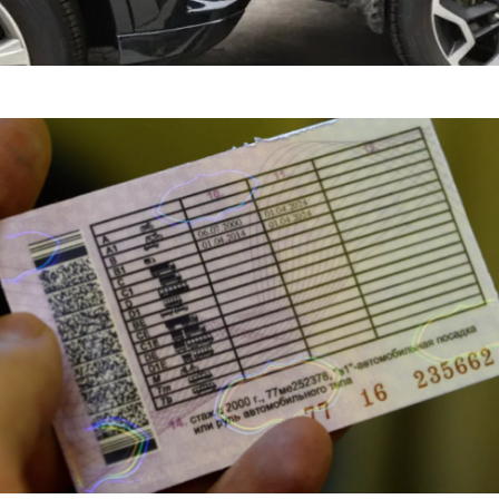
д она отправит людей в полёт вокруг Луны
яснил, Когда Можно Уладить Спор После ДТП Без ГАИ — «ГИБД
портные Иномарки — «Автоновости»