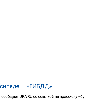
осипеде — «ГИБДД»
м сообщает URA.RU со ссылкой на пресс-службу