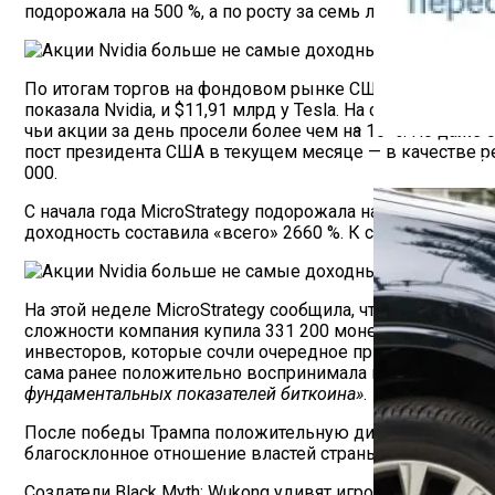
подорожала на 500 %, а по росту за семь лет обогнала д
По итогам торгов на фондовом рынке США в минувшую ср
показала Nvidia, и $11,91 млрд у Tesla. На следующий д
чьи акции за день просели более чем на 16 %. Но даже 
пост президента США в текущем месяце — в качестве ре
Как Работает С
000.
С начала года MicroStrategy подорожала на 500 %, а за 
доходность составила «всего» 2660 %. К слову, акции Nv
На этой неделе MicroStrategy сообщила, что приобрела 
сложности компания купила 331 200 монет крупнейшей
инвесторов, которые сочли очередное приобретение сом
сама ранее положительно воспринимала игру MicroStra
фундаментальных показателей биткоина»
.
После победы Трампа положительную динамику акций по
благосклонное отношение властей страны к отрасли впл
Создатели Black Myth: Wukong удивят игроков до конца 