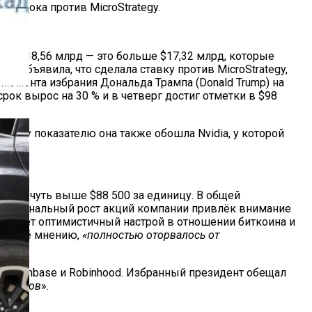
о игрока против MicroStrategy.
тиг $18,56 млрд — это больше $17,32 млрд, которые
ях, объявила, что сделала ставку против MicroStrategy,
 момента избрания Дональда Трампа (Donald Trump) на
рок вырос на 30 % и в четверг достиг отметки в $98
 этому показателю она также обошла Nvidia, у которой
й цене чуть выше $88 500 за единицу. В общей
Феноменальный рост акций компании привлёк внимание
храняет оптимистичный настрой в отношении биткоина и
, по её мнению,
«полностью оторвалось от
я Coinbase и Robinhood. Избранный президент обещал
иткоинов
».