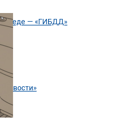
осипеде — «ГИБДД»
тоновости»