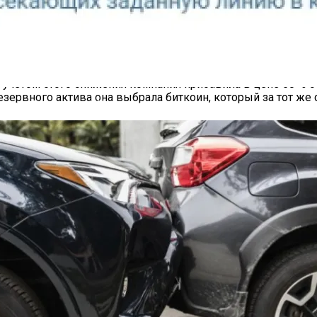
аже Nvidia. Позитивный тренд не сбила даже ставка крупног
еду, 20 ноября, объём торгов акциями MicroStrategy дос
ень Citron Research, специализирующаяся на коротких позици
с учётом этого снижения компания прибавила в цене 50 % с
зервного актива она выбрала биткоин, который за тот же с
четчик Посетителей Магазина
семь лет доходность её ценных бумаг составила 3420 % — по
idia с начала этого года подорожали всего на 190 %.
ещё 51 780 биткоинов на сумму около $4,6 млрд по средне
 криптовалюты, потратив в среднем $49 874 за биткоин. 
нительным предприятием. Citron Research заявила, что со
tegy с криптовалютой, но сейчас движение акций компании
казали и другие игроки криптовалютной отрасли, включа
оть до создания «
национального стратегического запаса б
года — тизер от главы Game Science