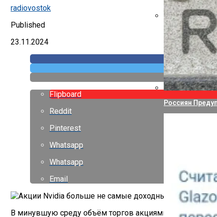
Указ Трампа От
radiovostok
Published
Canon Выпустил
23.11.2024
Flipboard
Россиян Предуп
Reddit
Pinterest
Whatsapp
Whatsapp
Email
В минувшую среду объём торгов акциями MicroStrategy п