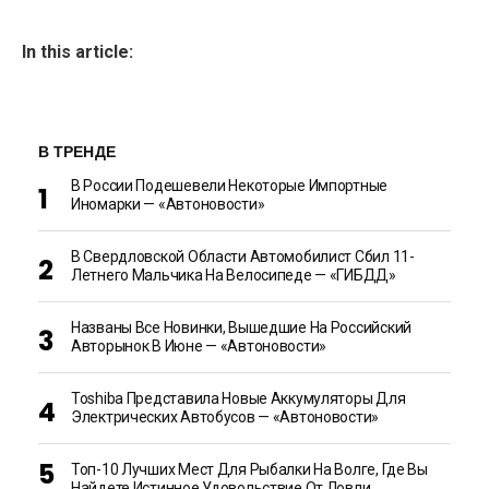
In this article:
В ТРЕНДЕ
В России Подешевели Некоторые Импортные
Иномарки — «Автоновости»
В Свердловской Области Автомобилист Сбил 11-
Летнего Мальчика На Велосипеде — «ГИБДД»
Названы Все Новинки, Вышедшие На Российский
Авторынок В Июне — «Автоновости»
Toshiba Представила Новые Аккумуляторы Для
Электрических Автобусов — «Автоновости»
Топ-10 Лучших Мест Для Рыбалки На Волге, Где Вы
Найдете Истинное Удовольствие От Ловли