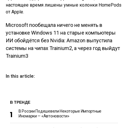
настоящее время лишены умные колонки HomePods
от Apple.
Microsoft пообещала ничего не менять в
Навигация по
установке Windows 11 на старые компьютеры
ИИ обойдётся без Nvidia: Amazon выпустила
записям
системы на чипах Trainium2, а через год выйдут
Trainium3
In this article:
В ТРЕНДЕ
В России Подешевели Некоторые Импортные
Иномарки — «Автоновости»