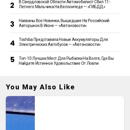
В Свердловской Области Автомобилист Сбил 11-
Летнего Мальчика На Велосипеде — «ГИБДД»
Названы Все Новинки, Вышедшие На Российский
Авторынок В Июне — «Автоновости»
Toshiba Представила Новые Аккумуляторы Для
Электрических Автобусов — «Автоновости»
Топ-10 Лучших Мест Для Рыбалки На Волге, Где Вы
Найдете Истинное Удовольствие От Ловли
You May Also Like