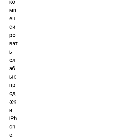
ко
мп
ен
си
ро
ват
ь
сл
аб
ые
пр
од
аж
и
iPh
on
e.