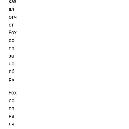
Fox
co
nn
яв
ля