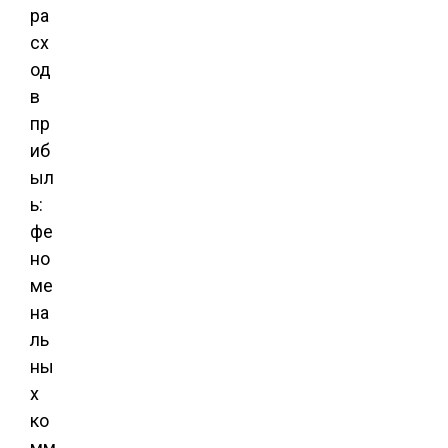
ра
сх
од
в
пр
иб
ыл
ь:
фе
но
ме
на
ль
ны
х
ко
мм