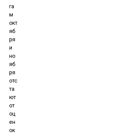
га
м
окт
яб
ря
и
но
яб
ря
отс
та
ют
от
оц
ен
ок