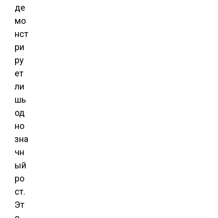
де
мо
нст
ри
ру
ет
ли
шь
од
но
зна
чн
ый
ро
ст.
Эт
о