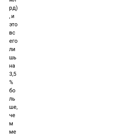
рд)
, и
это
вс
его
ли
шь
на
3,5
%
бо
ль
ше,
че
м
ме