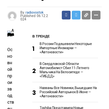
By
radiovostok
Published
06.12.2
024
В ТРЕНДЕ
В России Подешевели Некоторые
Импортные Иномарки —
Ос
«Автоновости»
но
вн
В Свердловской Области
Автомобилист Сбил 11-Летнего
ой
Мальчика На Велосипеде —
пр
«ГИБДД»
ои
Названы Все Новинки, Вышедшие На
зв
Российский Авторынок В Июне —
од
«Автоновости»
ств
Toshiba Представила Новые
ен