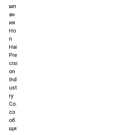
мп
ан
ия
Ho
n
Hai
Pre
cisi
on
Ind
ust
ry
Co.
со
об
щи