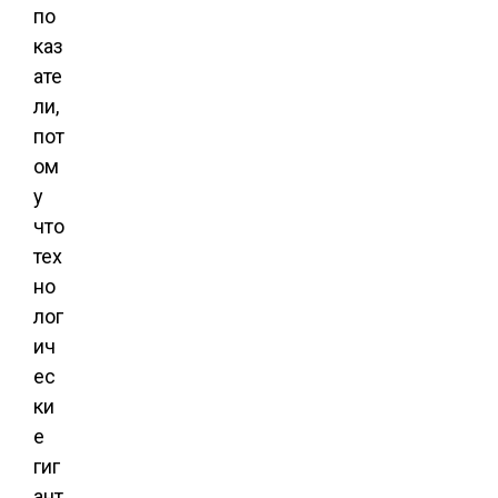
по
каз
ате
ли,
пот
ом
у
что
тех
но
лог
ич
ес
ки
е
гиг
ант