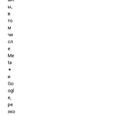
ы,
в
то
м
чи
сл
е
Me
ta
✴
и
Go
ogl
e,
ре
зко