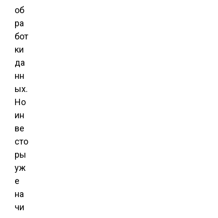
об
ра
бот
ки
да
нн
ых.
Но
ин
ве
сто
ры
уж
е
на
чи