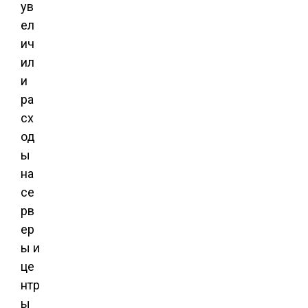
ув
ел
ич
ил
и
ра
сх
од
ы
на
се
рв
ер
ы и
це
нтр
ы