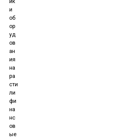
ик
и
об
ор
уд
ов
ан
ия
на
ра
сти
ли
фи
на
нс
ов
ые