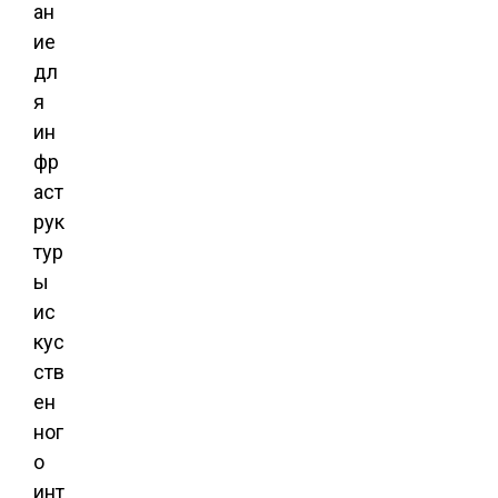
ан
ие
дл
я
ин
фр
аст
рук
тур
ы
ис
кус
ств
ен
ног
о
инт