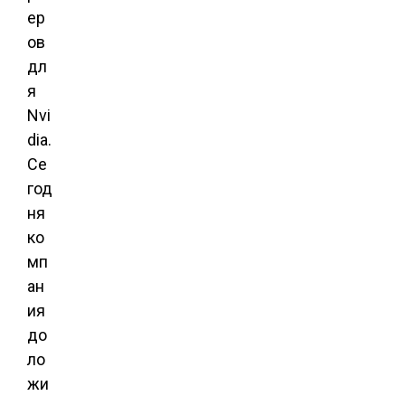
ер
ов
дл
я
Nvi
dia.
Се
год
ня
ко
мп
ан
ия
до
ло
жи