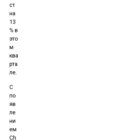
ст
на
13
% в
это
м
ква
рта
ле.
С
по
яв
ле
ни
ем
Ch