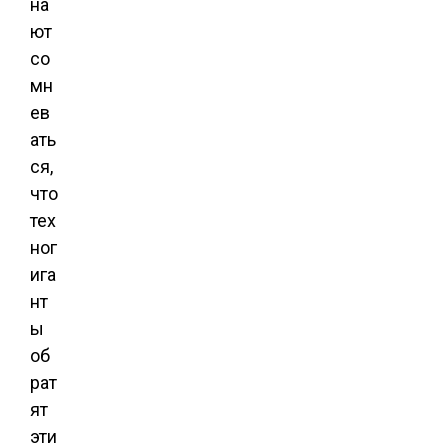
на
ют
со
мн
ев
ать
ся,
что
тех
ног
ига
нт
ы
об
рат
ят
эти