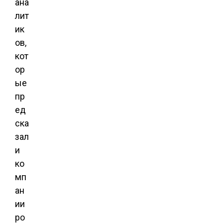
ана
лит
ик
ов,
кот
ор
ые
пр
ед
ска
зал
и
ко
мп
ан
ии
ро