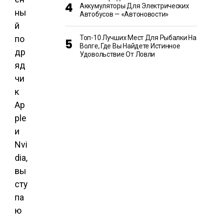
Аккумуляторы Для Электрических
ны
Автобусов — «Автоновости»
й
по
Топ-10 Лучших Мест Для Рыбалки На
Волге, Где Вы Найдете Истинное
др
Удовольствие От Ловли
яд
чи
к
Ap
ple
и
Nvi
dia,
вы
сту
па
ю