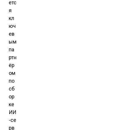
етс
я
кл
юч
ев
ым
па
ртн
ёр
ом
по
сб
ор
ке
ИИ
-се
рв