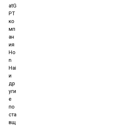
atG
PT
ко
мп
ан
ия
Ho
n
Hai
и
др
уги
е
по
ста
вщ