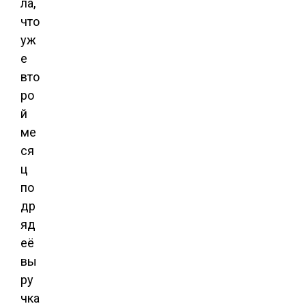
ла,
что
уж
е
вто
ро
й
ме
ся
ц
по
др
яд
её
вы
ру
чка