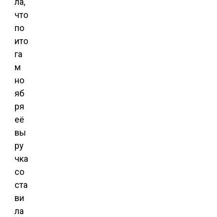
ла,
что
по
ито
га
м
но
яб
ря
её
вы
ру
чка
со
ста
ви
ла