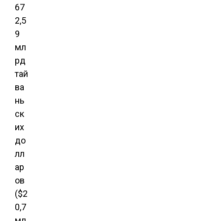
67
2,5
9
мл
рд
тай
ва
нь
ск
их
до
лл
ар
ов
($2
0,7
мл