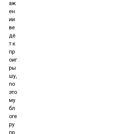
аж
ен
ии
ве
дё
т к
пр
оиг
ры
шу,
по
это
му
бл
оге
ру
пр