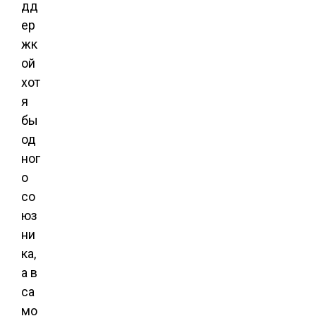
дд
ер
жк
ой
хот
я
бы
од
ног
о
со
юз
ни
ка,
а в
са
мо