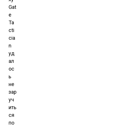
Gat
e
Ta
cti
cia
n
уд
ал
ос
ь
не
зар
уч
ить
ся
по