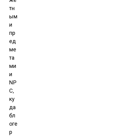
тн
ым
и
пр
ед
ме
та
ми
и
NP
C,
ку
да
бл
оге
р