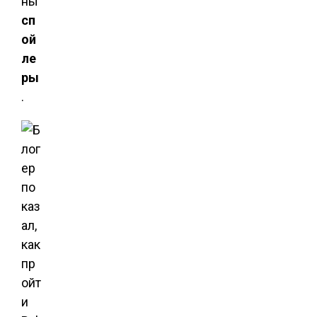
ны
сп
ой
ле
ры
.