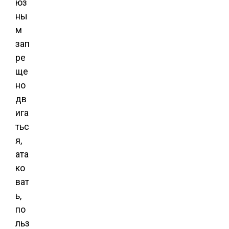
юз
ны
м
зап
ре
ще
но
дв
ига
тьс
я,
ата
ко
ват
ь,
по
льз