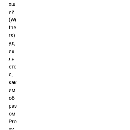
хш
ий
(Wi
the
rs)
уд
ив
ля
етс
я,
как
им
об
раз
ом
Pro
xy