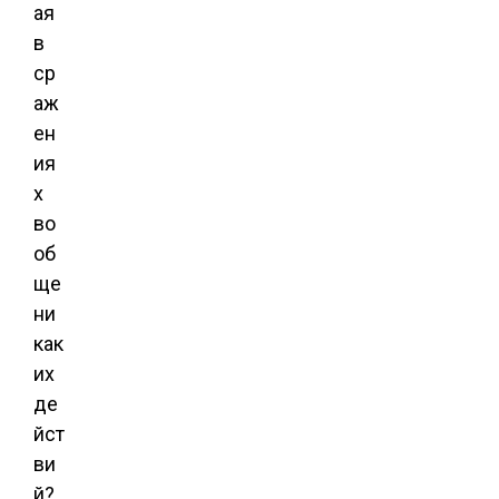
ая
в
ср
аж
ен
ия
х
во
об
ще
ни
как
их
де
йст
ви
й?