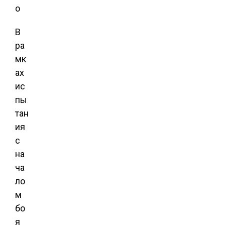
В
ра
мк
ах
ис
пы
тан
ия
с
на
ча
ло
м
бо
я