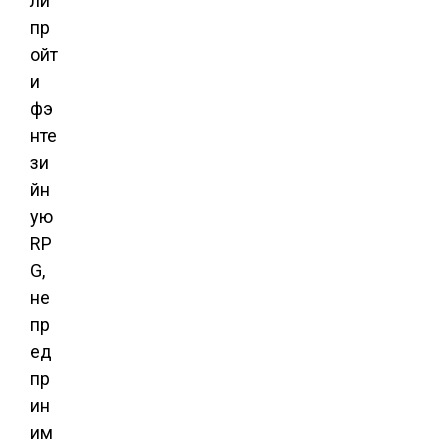
ли
пр
ойт
и
фэ
нте
зи
йн
ую
RP
G,
не
пр
ед
пр
ин
им