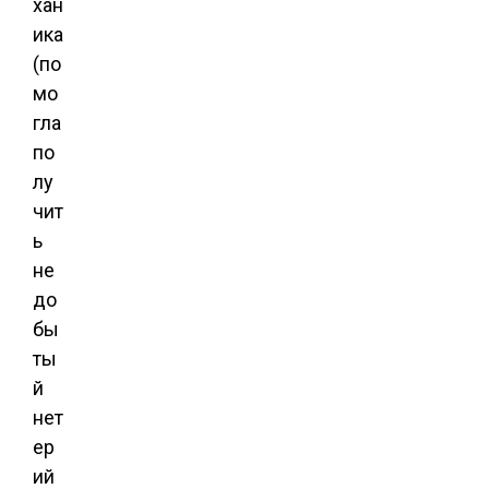
хан
ика
(по
мо
гла
по
лу
чит
ь
не
до
бы
ты
й
нет
ер
ий