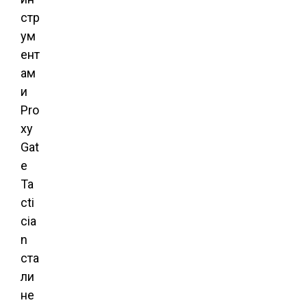
стр
ум
ент
ам
и
Pro
xy
Gat
e
Ta
cti
cia
n
ста
ли
не