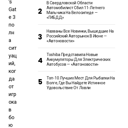
’s
В Свердловской Области
Автомобилист Сбил 11-Летнего
Gat
Мальчика На Велосипеде —
e 3
«ГИБДД»
по
Названы Все Новинки, Вышедшие На
лн
Российский Авторынок В Июне —
а
«Автоновости»
сит
Toshiba Представила Новые
уац
Аккумуляторы Для Электрических
ий,
Автобусов — «Автоновости»
ког
да
Топ-10 Лучших Мест Для Рыбалки На
Волге, Где Вы Найдете Истинное
от
Удовольствие От Ловли
игр
ока
в
бо
ю