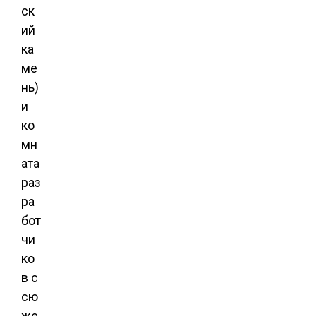
ск
ий
ка
ме
нь)
и
ко
мн
ата
раз
ра
бот
чи
ко
в с
сю
же