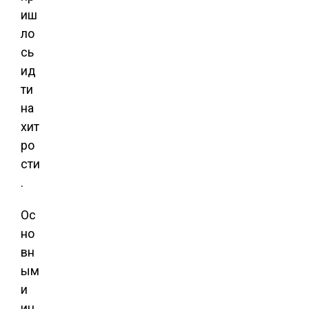
иш
ло
сь
ид
ти
на
хит
ро
сти
.
Ос
но
вн
ым
и
ин