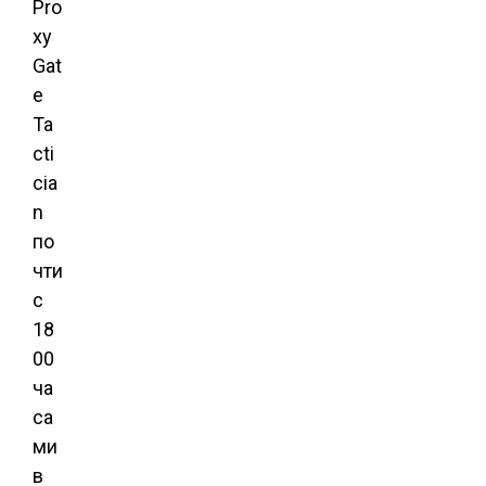
Pro
xy
Gat
e
Ta
cti
cia
n
по
чти
с
18
00
ча
са
ми
в