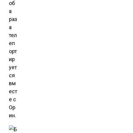
об
а
раз
а
тел
еп
орт
ир
ует
ся
вм
ест
е с
Ор
ин.