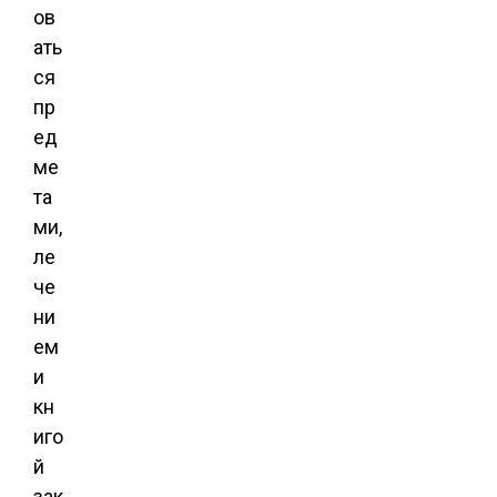
ов
ать
ся
пр
ед
ме
та
ми,
ле
че
ни
ем
и
кн
иго
й
зак