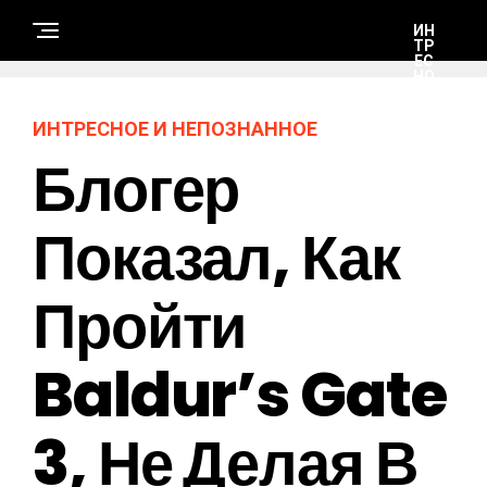
ИН
ТР
ЕС
НО
Е И
НЕ
ПО
ИНТРЕСНОЕ И НЕПОЗНАННОЕ
ЗН
АН
Блогер
НО
Е
Показал, Как
А
В
Т
Пройти
О
-
М
О
Т
Baldur’s Gate
О
3, Не Делая В