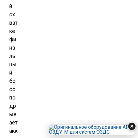
й
сх
ват
ке
фи
на
ль
ны
й
бо
сс
по
др
ыв
ает
×
акк