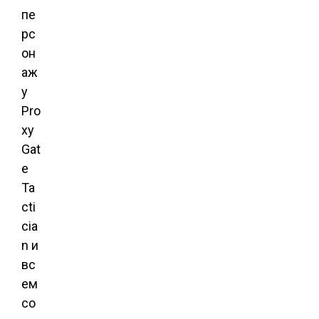
пе
рс
он
аж
у
Pro
xy
Gat
e
Ta
cti
cia
n и
вс
ем
со