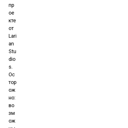
пр
ое
кте
от
Lari
an
Stu
dio
s.
Ос
тор
ож
но:
во
зм
ож