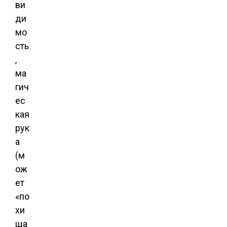
ви
ди
мо
сть
,
ма
гич
ес
кая
рук
а
(м
ож
ет
«по
хи
ща