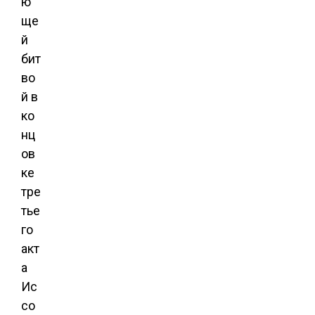
ю
ще
й
бит
во
й в
ко
нц
ов
ке
тре
тье
го
акт
а
Ис
со