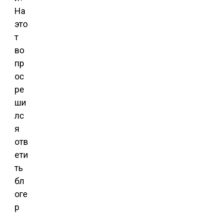
На
это
т
во
пр
ос
ре
ши
лс
я
отв
ети
ть
бл
оге
р