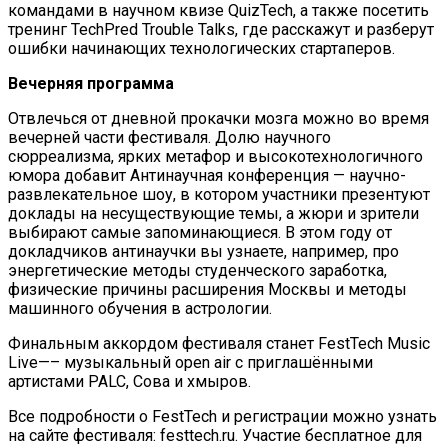
командами в научном квизе QuizTech, а также посетить
тренинг TechPred Trouble Talks, где расскажут и разберут
ошибки начинающих технологических стартаперов.
Вечерняя программа
Отвлечься от дневной прокачки мозга можно во время
вечерней части фестиваля. Долю научного
сюрреализма, ярких метафор и высокотехнологичного
юмора добавит Антинаучная конференция — научно-
развлекательное шоу, в котором участники презентуют
доклады на несуществующие темы, а жюри и зрители
выбирают самые запоминающиеся. В этом году от
докладчиков антинаучки вы узнаете, например, про
энергетические методы студенческого заработка,
физические причины расширения Москвы и методы
машинного обучения в астрологии.
Финальным аккордом фестиваля станет FestTech Music
Live—– музыкальный open air с приглашёнными
артистами PALC, Сова и хмыров.
Все подробности о FestTech и регистрации можно узнать
на сайте фестиваля: festtech.ru. Участие бесплатное для