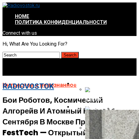
HOME
ПОЛИТИКА КОНФИДЕНЦИАЛЬНОСТИ
Connect with us
Hi, What Are You Looking For?
ИНТРЕСНОЕ И НЕПОЗНАННОЕ
Интресное и непознанное
RADIOVOSTOK
Бои Роботов, Космический
В Китае Пройдёт Первы
АВТО-МОТО
Алгорейв И Атомный Кофе: 14
Energizer Выходит На Р
Сентября В Москве Пройдёт
FestTech — Открытый Фестиваль
AMD Отложила Запуск Ra