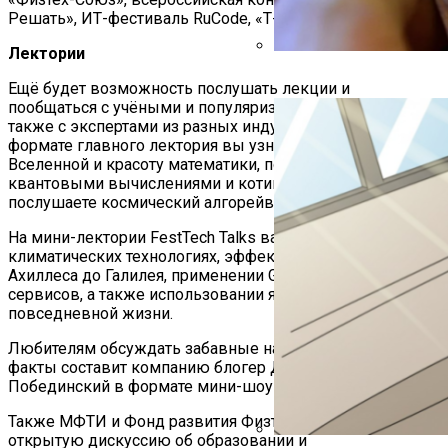
Решать», ИТ-фестиваль RuСode, «Т-Банк» и другие.
Лектории
В ГИБДД Объяснили, Что
Ещё будет возможность послушать лекции и
пообщаться с учёными и популяризаторами МФТИ, а
также с экспертами из разных индустрий. Например, в
формате главного лектория вы узнаете про расширение
Вселенной и красоту математики, поймёте связь между
квантовыми вычислениями и котиками и даже
послушаете космический алгорейв.
На мини-лектории FestTech Talks вам расскажут о
климатических технологиях, эффекте Доплера от
Ахиллеса до Галилея, применении GPT при создании
сервисов, а также использовании ядерных технологий в
повседневной жизни.
Любителям обсуждать забавные научные новости и
факты составит компанию блогер Дмитрий
Побединский в формате мини-шоу «Научные загоны».
Также МФТИ и Фонд развития Физтех-школ проведут
открытую дискуссию об образовании и