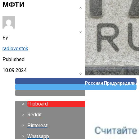
МФТИ
Указ Трампа Отводит 75
By
Canon Выпустила Прилож
Собственных
radiovostok
Published
10.09.2024
Россиян Предупредили, 
Flipboard
Reddit
Pinterest
Whatsapp