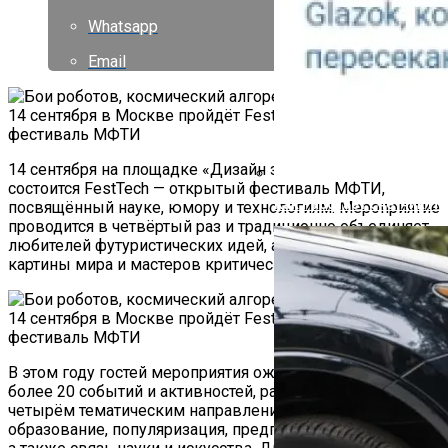
Whatsapp
Email
14 сентября на площадке «Дизайн завода» в Москве
состоится FestTech — открытый фестиваль МФТИ,
Как Работает Счетчик П
посвящённый науке, юмору и технологиям. Мероприятие
проводится в четвёртый раз и традиционно объединяет
любителей футуристических идей, адептов научной
картины мира и мастеров критического мышления.
В этом году гостей мероприятия ожидает программа из
более 20 событий и активностей, разделённых по
четырём тематическим направлениям: наука и
образование, популяризация, предпринимательство и IT,