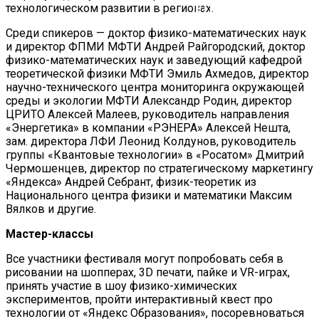
технологическом развитии в регионах.
В ГИБДД Раскрыли, Что
Среди спикеров — доктор физико-математических наук
и директор ФПМИ МФТИ Андрей Райгородский, доктор
физико-математических наук и заведующий кафедрой
теоретической физики МФТИ Эмиль Ахмедов, директор
научно-технического центра мониторинга окружающей
среды и экологии МФТИ Александр Родин, директор
ЦРИТО Алексей Малеев, руководитель направления
«Энергетика» в компании «РЭНЕРА» Алексей Нешта,
зам. директора ЛФИ Леонид Колдунов, руководитель
группы «Квантовые технологии» в «Росатом» Дмитрий
Чермошенцев, директор по стратегическому маркетингу
«Яндекса» Андрей Себрант, физик-теоретик из
Национального центра физики и математики Максим
Вялков и другие.
Мастер-классы
Все участники фестиваля могут попробовать себя в
рисовании на шопперах, 3D печати, пайке и VR-играх,
принять участие в шоу физико-химических
экспериментов, пройти интерактивный квест про
технологии от «Яндекс Образования», посоревноваться