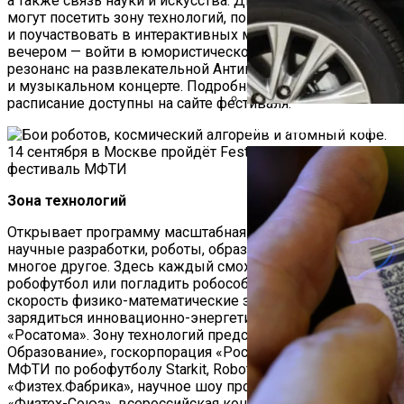
а также связь науки и искусства. Днём все желающие
могут посетить зону технологий, погрузиться в лектории
и поучаствовать в интерактивных мастер-классах, а
вечером — войти в юмористическо-музыкальный
резонанс на развлекательной Антинаучной конференции
и музыкальном концерте. Подробная программа и
расписание доступны на сайте фестиваля.
Автоюрист Объяснил, Ко
Зона технологий
Открывает программу масштабная зона технологий:
научные разработки, роботы, образовательные стенды и
многое другое. Здесь каждый сможет поиграть в
робофутбол или погладить робособаку, порешать на
скорость физико-математические задачки и даже
зарядиться инновационно-энергетическим кофе от
«Росатома». Зону технологий представят: «Яндекс
Образование», госкорпорация «Росатом», команда
МФТИ по робофутболу Starkit, Robot Fight Club,
«Физтех.Фабрика», научное шоу профессора Николя,
«Физтех-Союз», всероссийская контрольная «Выходи