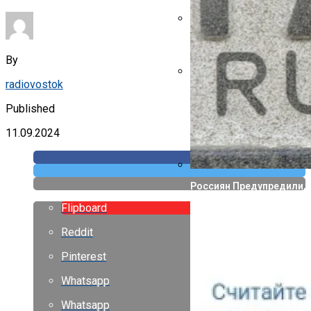
Указ Трампа Отводит 75
By
radiovostok
Canon Выпустила Прилож
Собственных
Published
11.09.2024
Россиян Предупредили, 
Flipboard
Reddit
Pinterest
Whatsapp
Whatsapp