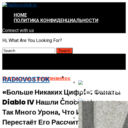
HOME
ПОЛИТИКА КОНФИДЕНЦИАЛЬНОСТИ
Connect with us
Hi, What Are You Looking For?
ИНТРЕСНОЕ И НЕПОЗНАННОЕ
Интресное и непознанное
RADIOVOSTOK
«Больше Никаких Цифр!»: Фанаты
В Китае Пройдёт Первы
АВТО-МОТО
Diablo IV Нашли Способ Наносить
Energizer Выходит На Р
Так Много Урона, Что Игра Просто
Перестаёт Его Рассчитывать
AMD Отложила Запуск Ra