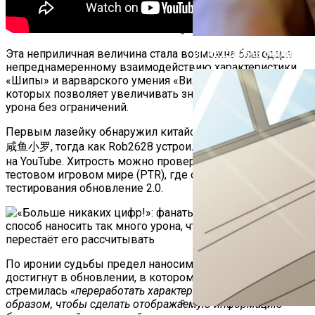
Эта неприличная величина стала возможна благодаря
В ГИБДД Объяснили, Что
непреднамеренному взаимодействию характеристики
«Шипы» и варварского умения «Вихрь», комбинация
которых позволяет увеличивать значение наносимого
урона без ограничений.
Первым лазейку обнаружил китайский игрок 透了个明 &
咸鱼小罗, тогда как Rob2628 устроил её демонстрацию
на YouTube. Хитрость можно провернуть лишь в
тестовом игровом мире (PTR), где сейчас доступно для
тестирования обновление 2.0.
По иронии судьбы предел наносимого урона был
достигнут в обновлении, в котором команда Diablo IV
стремилась
«переработать характеристики таким
образом, чтобы сделать отображаемую информацию