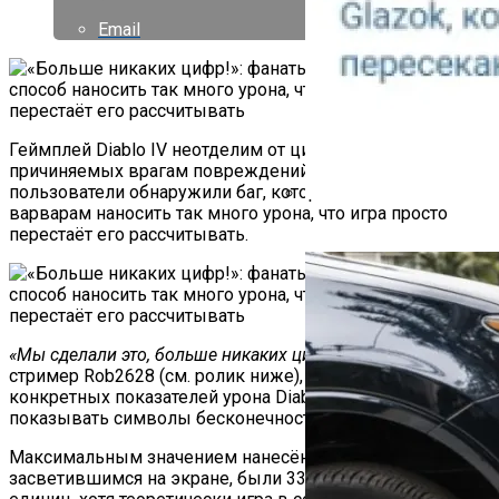
Email
Геймплей Diablo IV неотделим от цифровых значений
причиняемых врагам повреждений, однако
пользователи обнаружили баг, который позволяет
варварам наносить так много урона, что игра просто
Как Работает Счетчик П
перестаёт его рассчитывать.
«Мы сделали это, больше никаких цифр!»
— воскликнул
стример Rob2628 (см. ролик ниже), когда вместо
конкретных показателей урона Diablo IV вдруг начала
показывать символы бесконечности.
Максимальным значением нанесённого Rob2628 урона,
засветившимся на экране, были 333 ундециллиона