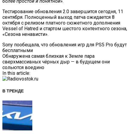
более простой и понятной»
.
В ГИБДД Раскрыли, Что
Тестирование обновления 2.0 завершится сегодня, 11
сентября. Полноценный выход патча ожидается 8
октября с релизом платного сюжетного дополнения
Vessel of Hatred и стартом шестого контентного сезона,
«Сезона ненависти».
Навигация
Sony пообещала, что обновления игр для PS5 Pro будут
бесплатными
По
Обнаружена самая близкая к Земле пара
сверхмассивных чёрных дыр — в будущем они
Записям
сольются воедино
In this article:
В ТРЕНДЕ