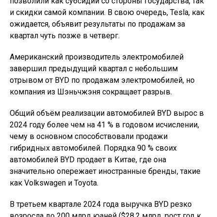
позволили как субсидии со стороны государства, так
и скидки самой компании. В свою очередь, Tesla, как
ожидается, объявит результаты по продажам за
квартал чуть позже в четверг.
Американский производитель электромобилей
завершил предыдущий квартал с небольшим
отрывом от BYD по продажам электромобилей, но
компания из Шэньчжэня сокращает разрыв.
Общий объём реализации автомобилей BYD вырос в
2024 году более чем на 41 % в годовом исчислении,
чему в основном способствовали продажи
гибридных автомобилей. Порядка 90 % своих
автомобилей BYD продает в Китае, где она
значительно опережает иностранные бренды, такие
как Volkswagen и Toyota.
В третьем квартале 2024 года выручка BYD резко
возросла до 200 млрд юаней ($28,2 млрд, рост год к