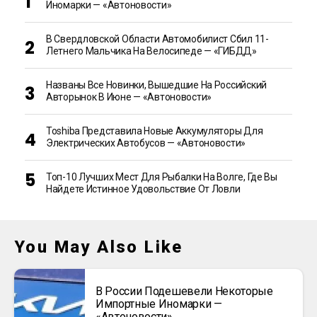
Иномарки — «Автоновости»
В Свердловской Области Автомобилист Сбил 11-
Летнего Мальчика На Велосипеде — «ГИБДД»
Названы Все Новинки, Вышедшие На Российский
Авторынок В Июне — «Автоновости»
Toshiba Представила Новые Аккумуляторы Для
Электрических Автобусов — «Автоновости»
Топ-10 Лучших Мест Для Рыбалки На Волге, Где Вы
Найдете Истинное Удовольствие От Ловли
You May Also Like
В России Подешевели Некоторые
Импортные Иномарки —
«Автоновости»