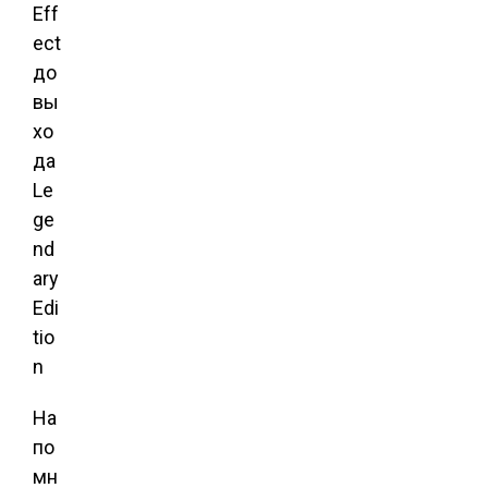
На
по
мн