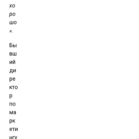
хо
ро
шо
»
.
Бы
вш
ий
ди
ре
кто
р
по
ма
рк
ети
нгу