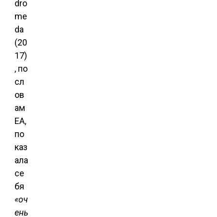
dro
me
da
(20
17)
, по
сл
ов
ам
EA,
по
каз
ала
се
бя
«оч
ень