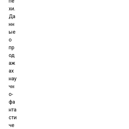
пе
хи.
Да
нн
ые
о
пр
од
аж
ах
нау
чн
о-
фа
нта
сти
че