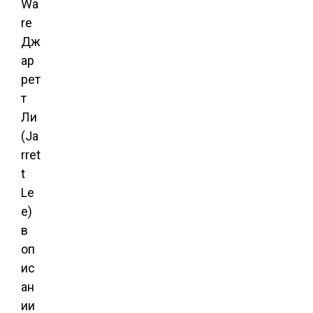
Wa
re
Дж
ар
рет
т
Ли
(Ja
rret
t
Le
e)
в
оп
ис
ан
ии