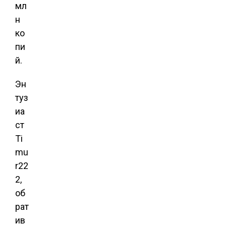
мл
н
ко
пи
й.
Эн
туз
иа
ст
Ti
mu
r22
2,
об
рат
ив