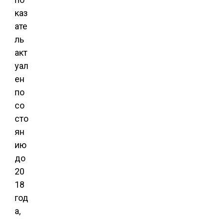
каз
ате
ль
акт
уал
ен
по
со
сто
ян
ию
до
20
18
год
а,