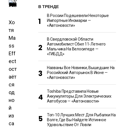
В ТРЕНДЕ
В России Подешевели Некоторые
Импортные Иномарки —
Хо
«Автоновости»
тя
Ma
В Свердловской Области
Автомобилист Сбил 11-Летнего
ss
Мальчика На Велосипеде —
Eff
«ГИБДД»
ect
Названы Все Новинки, Вышедшие На
ост
Российский Авторынок В Июне —
аёт
«Автоновости»
ся
Toshiba Представила Новые
од
Аккумуляторы Для Электрических
но
Автобусов — «Автоновости»
й
из
Топ-10 Лучших Мест Для Рыбалки На
Волге, Где Вы Найдете Истинное
са
Удовольствие От Ловли