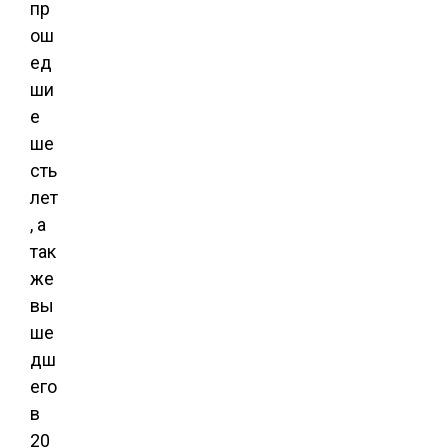
пр
ош
ед
ши
е
ше
сть
лет
, а
так
же
вы
ше
дш
его
в
20