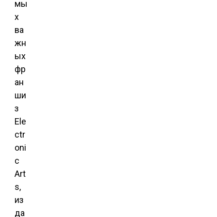
мы
х
ва
жн
ых
фр
ан
ши
з
Ele
ctr
oni
c
Art
s,
из
да