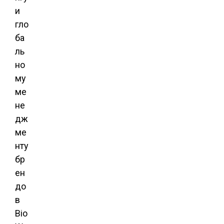
и
гло
ба
ль
но
му
ме
не
дж
ме
нту
бр
ен
до
в
Bio