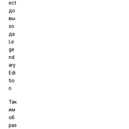
Так
им
об
раз