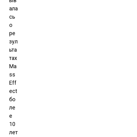
ыв
ала
сь
о
ре
зул
ьта
тах
Ma
ss
Eff
ect
бо
ле
е
10
лет