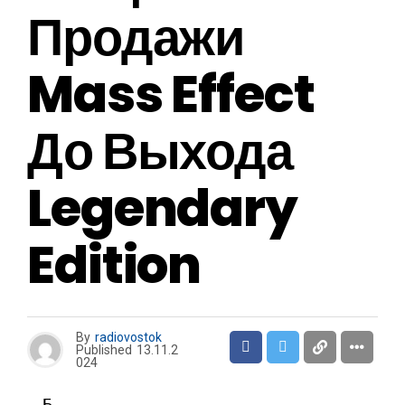
Продажи
Mass Effect
До Выхода
Legendary
Edition
By
radiovostok
Published
13.11.2
024