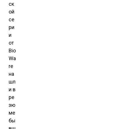
ск
ой
се
ри
и
от
Bio
Wa
re
на
шл
и в
ре
зю
ме
бы
вш