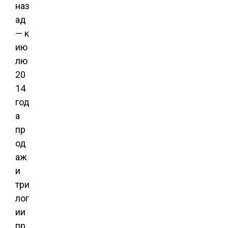
наз
ад
— к
ию
лю
20
14
год
а
пр
од
аж
и
три
лог
ии
пр