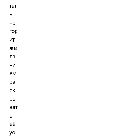
тел
ь
не
гор
ит
же
ла
ни
ем
ра
ск
ры
ват
ь
её
ус