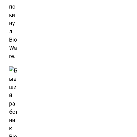
по
ки
ну
л
Bio
Wa
re.