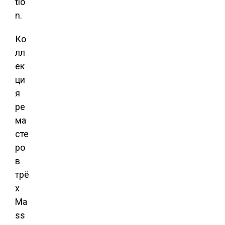
tio
n.
Ко
лл
ек
ци
я
ре
ма
сте
ро
в
трё
х
Ma
ss