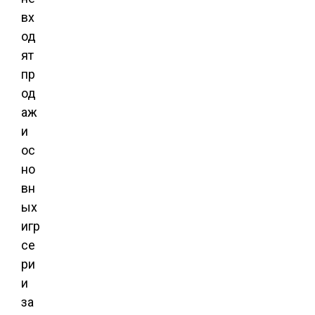
вх
од
ят
пр
од
аж
и
ос
но
вн
ых
игр
се
ри
и
за