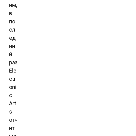
им,
в
по
сл
ед
ни
й
раз
Ele
ctr
oni
c
Art
s
отч
ит