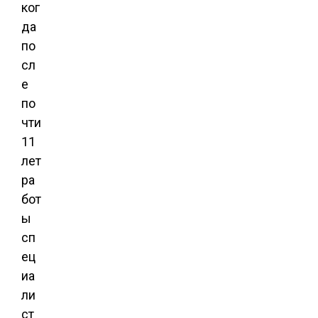
ког
да
по
сл
е
по
чти
11
лет
ра
бот
ы
сп
ец
иа
ли
ст