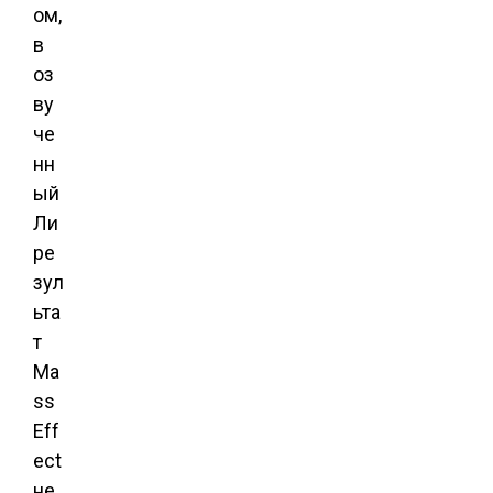
ом,
в
оз
ву
че
нн
ый
Ли
ре
зул
ьта
т
Ma
ss
Eff
ect
не