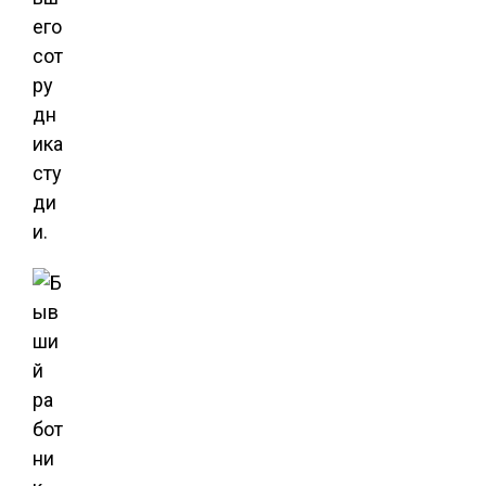
его
сот
ру
дн
ика
сту
ди
и.