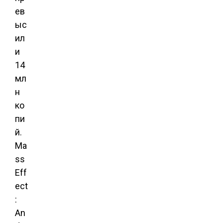
ев
ыс
ил
и
14
мл
н
ко
пи
й.
Ma
ss
Eff
ect
:
An