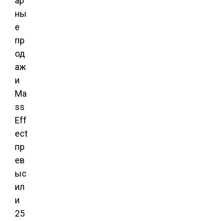
ар
ны
е
пр
од
аж
и
Ma
ss
Eff
ect
пр
ев
ыс
ил
и
25