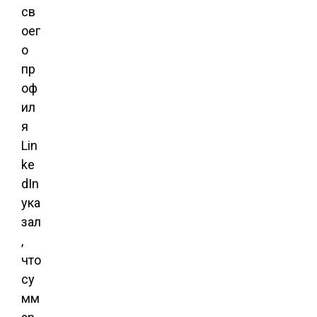
св
оег
о
пр
оф
ил
я
Lin
ke
dIn
ука
зал
,
что
су
мм