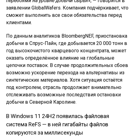
перебоями на уровне добычи сырья
», — говорится в
заявлении GlobalWafers. Компания подчёркивает, что
сможет выполнить все свои обязательства перед
клиентами.
По данным аналитиков BloombergNEF, приостановка
добычи в Спрус-Пайн, где добывается 20 000 тонн в
год высокочистого кварцевого концентрата, может
оказать определённое влияние на глобальные
цепочки поставок. В случае продолжительных сбоев
возможно ускорение перехода на альтернативы из
синтетических материалов. Хотя ситуация остаётся
под контролем, отрасль продолжает внимательно
отслеживать возможные последствия остановки
добычи в Северной Каролине.
В Windows 11 24H2 появилась файловая
Навигация по
система ReFS — в ней гигабайты файлов
копируются за миллисекунды