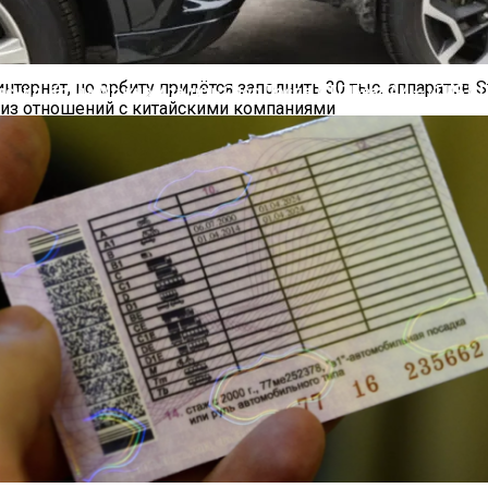
33 Вт поддерживает продолжительную работу в автономном
то смартфон может отключиться в самый неподходящий моме
ернет, но орбиту придётся заполнить 30 тыс. аппаратов St
яснил, Когда Можно Уладить Спор После ДТП Без ГАИ — «ГИБД
 из отношений с китайскими компаниями
портные Иномарки — «Автоновости»