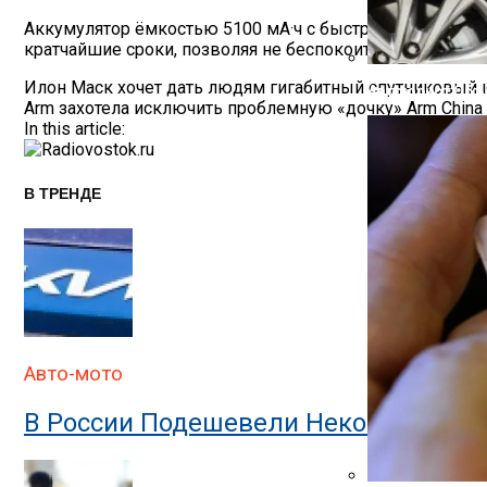
Аккумулятор ёмкостью 5100 мА·ч с быстрой зарядкой 
кратчайшие сроки, позволяя не беспокоиться о том, ч
Навигация
Илон Маск хочет дать людям гигабитный спутниковый инт
Автоюрист Объ
Arm захотела исключить проблемную «дочку» Arm China
По
In this article:
Записям
В ТРЕНДЕ
Авто-мото
В России Подешевели Некоторые Им