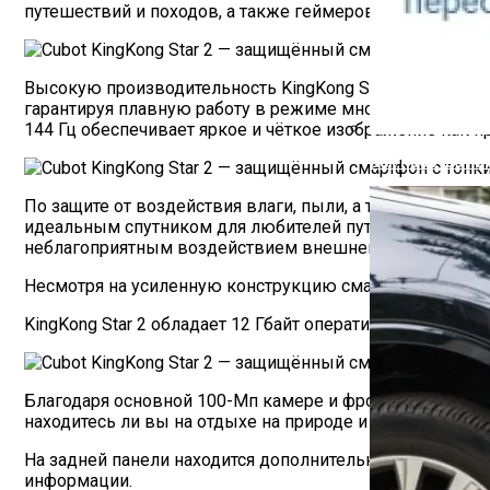
путешествий и походов, а также геймеров. Смартфон 
Высокую производительность KingKong Star 2 обеспечи
гарантируя плавную работу в режиме многозадачности,
144 Гц обеспечивает яркое и чёткое изображение как пр
Как Работает С
По защите от воздействия влаги, пыли, а также устойчив
идеальным спутником для любителей путешествий, а та
неблагоприятным воздействием внешней среды.
Несмотря на усиленную конструкцию смартфон обладает
KingKong Star 2 обладает 12 Гбайт оперативной памяти
Благодаря основной 100-Мп камере и фронтальной на 3
находитесь ли вы на отдыхе на природе и снимаете пей
На задней панели находится дополнительный 1,85-дюй
информации.