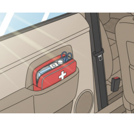
или, Что Делать В Случае Утери Водительских Прав — «ГИБДД»
ист Сбил 11-Летнего Мальчика На Вел
 Российский Авторынок В Июне — «Ав
ыли, Что Должно Быть В Аптечке Автомобилиста — «ГИБДД»