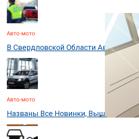
В ГИБДД Объясн
Авто-мото
В Свердловской Области Автомобил
Авто-мото
Названы Все Новинки, Вышедшие На
В ГИБДД Раскр