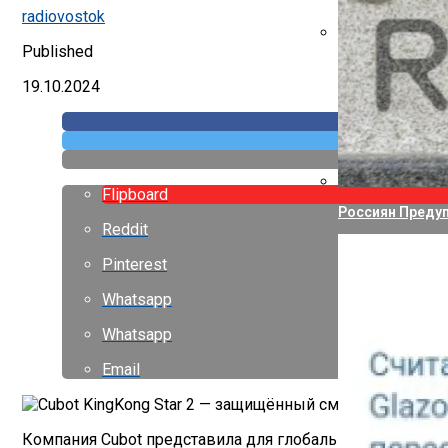
Указ Трампа От
radiovostok
Published
Canon Выпустил
19.10.2024
Flipboard
Россиян Предуп
Reddit
Pinterest
Whatsapp
Whatsapp
Email
Компания Cubot представила для глобального рынка за