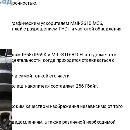
нной прочностью.
200 с графическим ускорителем Mali-G610 MC6,
ый дисплей с разрешением FHD+ и частотой обновления
тандартам IP68/IP69K и MIL-STD-810H, что делает его
ов деятельности, когда приходится сталкиваться с
2 мм в самой тонкой его части.
ость флеш-накопителя составляет 256 Гбайт.
 с высоким качеством изображения независимо от того,
м и уведомлениям, а также различной необходимой