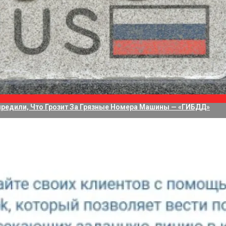
водит 75 Дней На Решение Судьбы TikTok В США
а Приложение Для Стриминга С Нескольких Камер, Но Не Своих
редили, Что Грозит За Грязные Номера Машины — «ГИБДД»
щищённый смартфон KingKong Star 2, разработанный для ш