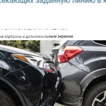
выполнен в тонком корпусе, обладающем при этом повыше
вает 4-нм восьмиядерный процессор MediaTek Dimensity 8
 запуск ресурсоёмких приложений, игр и т.д. 6,72-дюймов
и просмотре видео, так и в ходе игры.
четчик Посетителей Магазина
ости к ударам и падениям, KingKong Star 2 соответствует с
кже занятий экстремальными видами спорта или других вид
 стильным дизайном и тонким корпусом толщиной всего 7,
 с возможностью виртуального расширения до 24 Гбайт. Ёмк
2 Мп смартфон позволяет выполнять фото- и видеосъёмку
зажи или делаете селфи в компании с друзьями.
мовый сенсорный экран для доступа к важным приложения