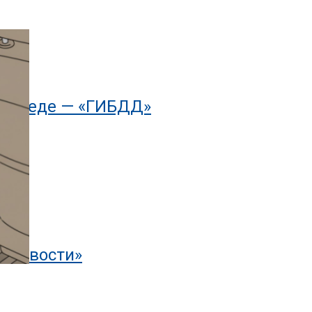
осипеде — «ГИБДД»
тоновости»