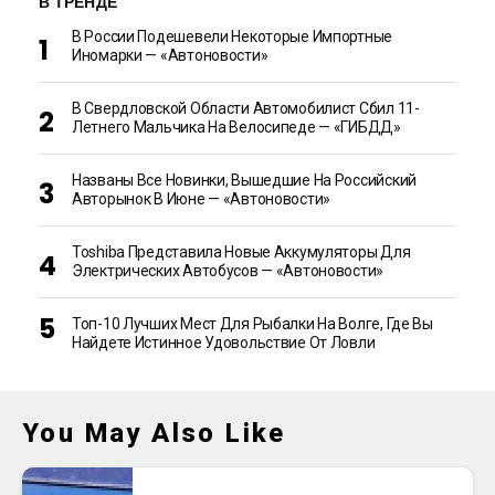
В ТРЕНДЕ
В России Подешевели Некоторые Импортные
Иномарки — «Автоновости»
В Свердловской Области Автомобилист Сбил 11-
Летнего Мальчика На Велосипеде — «ГИБДД»
Названы Все Новинки, Вышедшие На Российский
Авторынок В Июне — «Автоновости»
Toshiba Представила Новые Аккумуляторы Для
Электрических Автобусов — «Автоновости»
Топ-10 Лучших Мест Для Рыбалки На Волге, Где Вы
Найдете Истинное Удовольствие От Ловли
You May Also Like