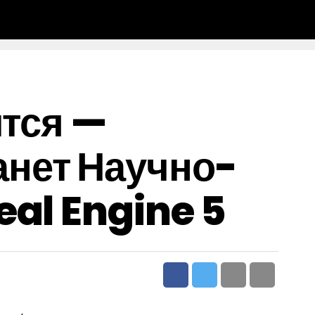
ится —
нет Научно-
eal Engine 5