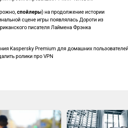
орожно,
спойлеры
) на продолжение истории
инальной сцене игры появлялась Дороти из
ериканского писателя Лаймена Фрэнка
ения Kaspersky Premium для домашних пользователе
исям
далить ролики про VPN