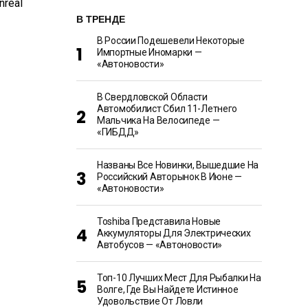
В ТРЕНДЕ
В России Подешевели Некоторые
Импортные Иномарки —
«Автоновости»
В Свердловской Области
Автомобилист Сбил 11-Летнего
Мальчика На Велосипеде —
«ГИБДД»
Названы Все Новинки, Вышедшие На
Российский Авторынок В Июне —
«Автоновости»
Toshiba Представила Новые
Аккумуляторы Для Электрических
Автобусов — «Автоновости»
Топ-10 Лучших Мест Для Рыбалки На
Волге, Где Вы Найдете Истинное
Удовольствие От Ловли