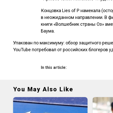
Концовка Lies of P намекала (ост
в неожиданном направлении. В ф
книги «Волшебник страны Оз» ам
Баума.
Упакован по максимуму: обзор защитного реш
Навигация по зап
YouTube потребовал от российских блогеров у
In this article:
You May Also Like