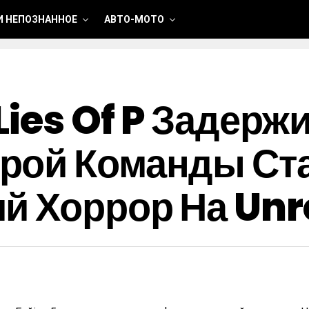
И НЕПОЗНАННОЕ
АВТО-МОТО
Lies Of P Задерж
рой Команды Ста
й Хоррор На Unr