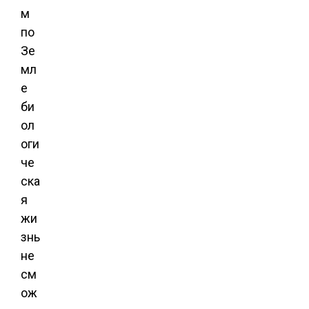
м
по
Зе
мл
е
би
ол
оги
че
ска
я
жи
знь
не
см
ож