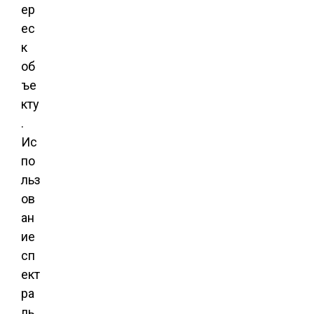
ер
ес
к
об
ъе
кту
.
Ис
по
льз
ов
ан
ие
сп
ект
ра
ль