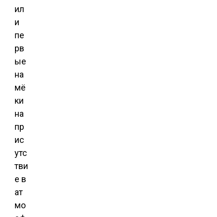
ил
и
пе
рв
ые
на
мё
ки
на
пр
ис
утс
тви
е в
ат
мо