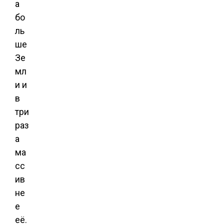
а
бо
ль
ше
Зе
мл
и и
в
три
раз
а
ма
сс
ив
не
е
её.