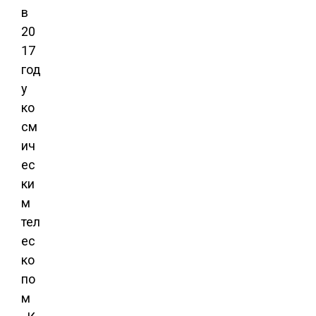
в
20
17
год
у
ко
см
ич
ес
ки
м
тел
ес
ко
по
м