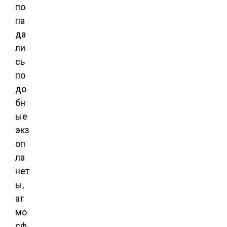
по
па
да
ли
сь
по
до
бн
ые
экз
оп
ла
нет
ы,
ат
мо
сф