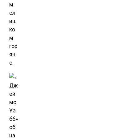
м
сл
иш
ко
м
гор
яч
о.