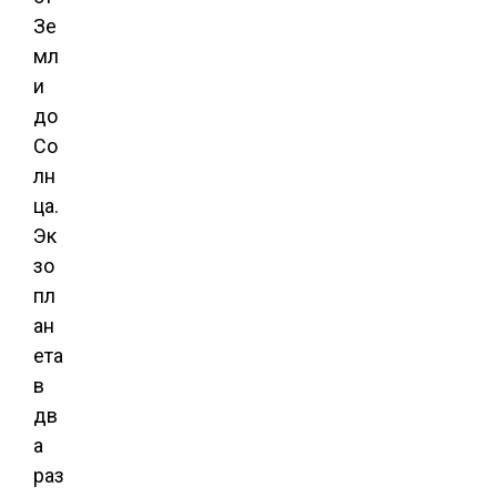
Зе
мл
и
до
Со
лн
ца.
Эк
зо
пл
ан
ета
в
дв
а
раз