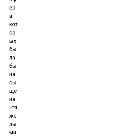
ер
а
кот
ор
ых
бы
ла
бы
на
сы
ще
на
«тя
жё
лы
ми