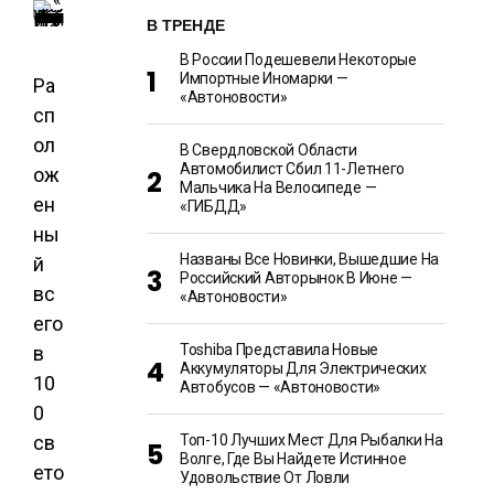
В ТРЕНДЕ
В России Подешевели Некоторые
Импортные Иномарки —
Ра
«Автоновости»
сп
ол
В Свердловской Области
Автомобилист Сбил 11-Летнего
ож
Мальчика На Велосипеде —
ен
«ГИБДД»
ны
Названы Все Новинки, Вышедшие На
й
Российский Авторынок В Июне —
вс
«Автоновости»
его
Toshiba Представила Новые
в
Аккумуляторы Для Электрических
10
Автобусов — «Автоновости»
0
св
Топ-10 Лучших Мест Для Рыбалки На
Волге, Где Вы Найдете Истинное
ето
Удовольствие От Ловли