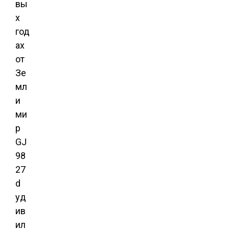
вы
х
год
ах
от
Зе
мл
и
ми
р
GJ
98
27
d
уд
ив
ил