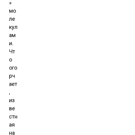
»
мо
ле
кул
ам
и.
Чт
о
ого
рч
ает
,
из
ве
стн
ая
на