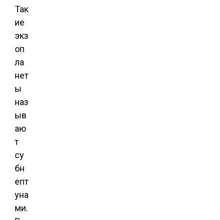
Так
ие
экз
оп
ла
нет
ы
наз
ыв
аю
т
су
бн
епт
уна
ми.