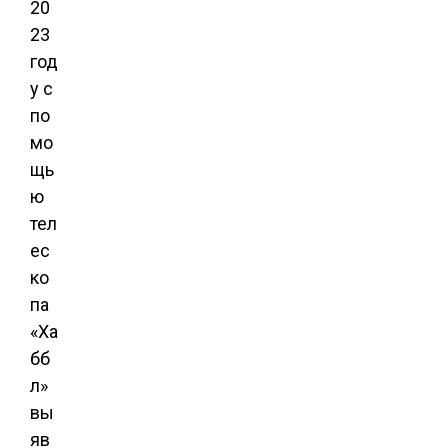
20
23
год
у с
по
мо
щь
ю
тел
ес
ко
па
«Ха
бб
л»
вы
яв