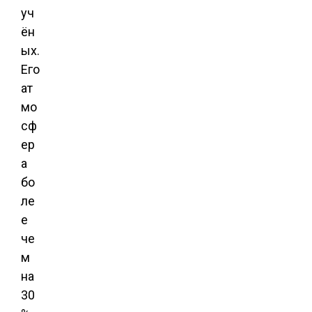
уч
ён
ых.
Его
ат
мо
сф
ер
а
бо
ле
е
че
м
на
30