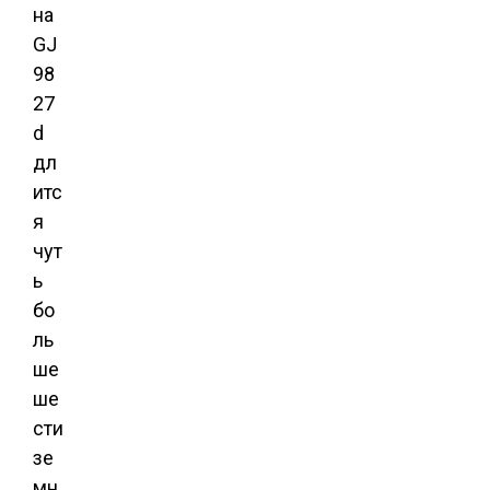
на
GJ
98
27
d
дл
итс
я
чут
ь
бо
ль
ше
ше
сти
зе
мн