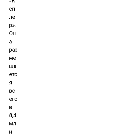
«К
еп
ле
р».
Он
а
раз
ме
ща
етс
я
вс
его
в
8,4
мл
н