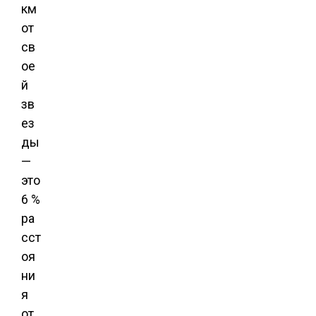
км
от
св
ое
й
зв
ез
ды
—
это
6 %
ра
сст
оя
ни
я
от