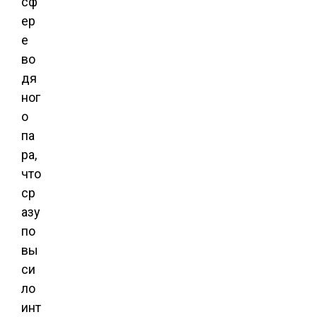
сф
ер
е
во
дя
ног
о
па
ра,
что
ср
азу
по
вы
си
ло
инт