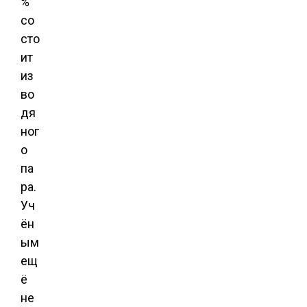
%
со
сто
ит
из
во
дя
ног
о
па
ра.
Уч
ён
ым
ещ
ё
не