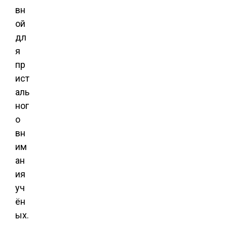
вн
ой
дл
я
пр
ист
аль
ног
о
вн
им
ан
ия
уч
ён
ых.