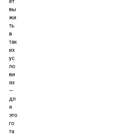
ет
вы
жи
ть
в
так
их
ус
ло
ви
ях
—
дл
я
это
го
та