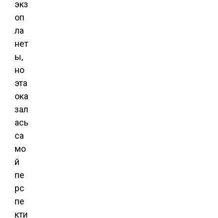
экз
оп
ла
нет
ы,
но
эта
ока
зал
ась
са
мо
й
пе
рс
пе
кти