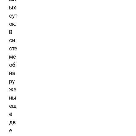
ых
сут
ок.
В
си
сте
ме
об
на
ру
же
ны
ещ
ё
дв
е