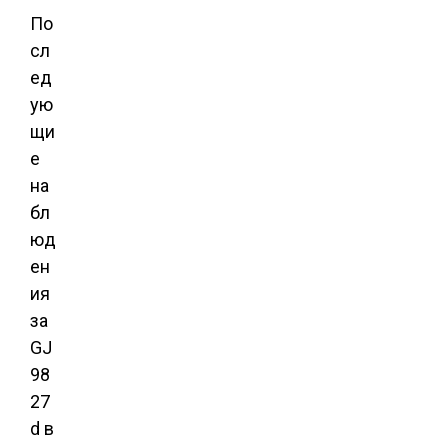
По
сл
ед
ую
щи
е
на
бл
юд
ен
ия
за
GJ
98
27
d в