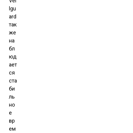
Vei
lgu
ard
так
же
на
бл
юд
ает
ся
ста
би
ль
но
е
вр
ем