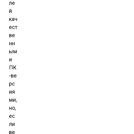
ле
й
кач
ест
ве
нн
ым
и
ПК
-ве
рс
ия
ми,
но,
ес
ли
ве