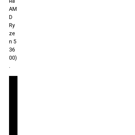
на
AM
D
Ry
ze
n 5
36
00)
.