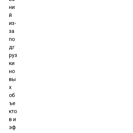
ни
й
из-
за
по
дг
руз
ки
но
вы
х
об
ъе
кто
в и
эф