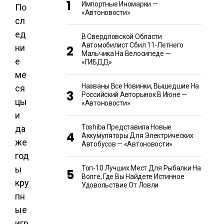
Импортные Иномарки —
По
«Автоновости»
сл
ед
В Свердловской Области
Автомобилист Сбил 11-Летнего
ни
Мальчика На Велосипеде —
е
«ГИБДД»
ме
Названы Все Новинки, Вышедшие На
ся
Российский Авторынок В Июне —
цы
«Автоновости»
и
Toshiba Представила Новые
да
Аккумуляторы Для Электрических
же
Автобусов — «Автоновости»
год
ы
Топ-10 Лучших Мест Для Рыбалки На
Волге, Где Вы Найдете Истинное
кру
Удовольствие От Ловли
пн
ые
игр