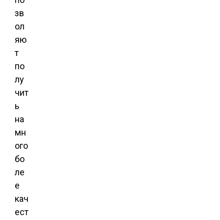
зв
ол
яю
т
по
лу
чит
ь
на
мн
ого
бо
ле
е
кач
ест