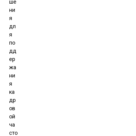
ше
ни
я
дл
я
по
дд
ер
жа
ни
я
ка
др
ов
ой
ча
сто