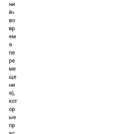
ни
й»
во
вр
ем
я
пе
ре
ме
ще
ни
я),
кот
ор
ые
пр
ес