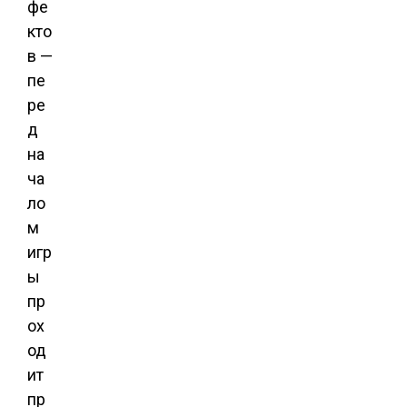
фе
кто
в —
пе
ре
д
на
ча
ло
м
игр
ы
пр
ох
од
ит
пр