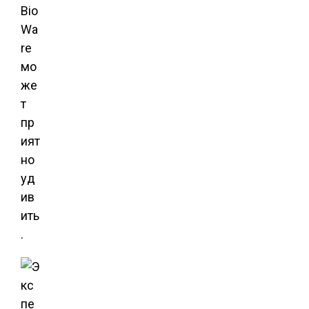
Bio
Wa
re
мо
же
т
пр
ият
но
уд
ив
ить
.