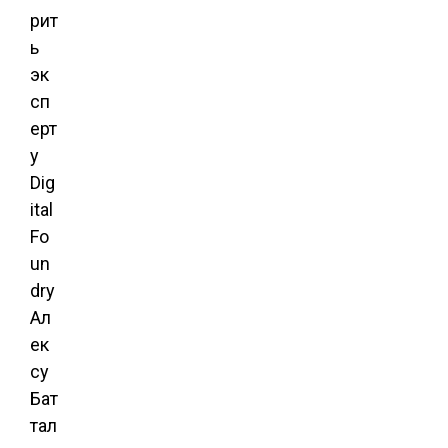
рит
ь
эк
сп
ерт
у
Dig
ital
Fo
un
dry
Ал
ек
су
Бат
тал