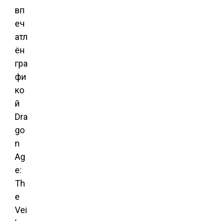
вп
еч
атл
ён
гра
фи
ко
й
Dra
go
n
Ag
e:
Th
e
Vei