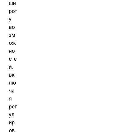
ши
рот
у
во
зм
ож
но
сте
й,
вк
лю
ча
я
рег
ул
ир
ов