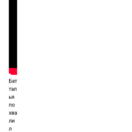
Бат
тал
ья
по
хва
ли
л