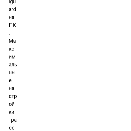
lgu
ard
на
ПК
.
Ма
кс
им
аль
ны
е
на
стр
ой
ки
тра
сс