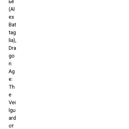
ье
(Al
ex
Bat
tag
lia),
Dra
go
n
Ag
e:
Th
e
Vei
lgu
ard
от