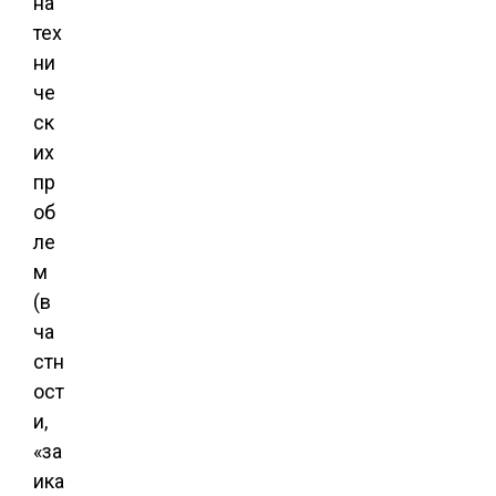
на
тех
ни
че
ск
их
пр
об
ле
м
(в
ча
стн
ост
и,
«за
ика