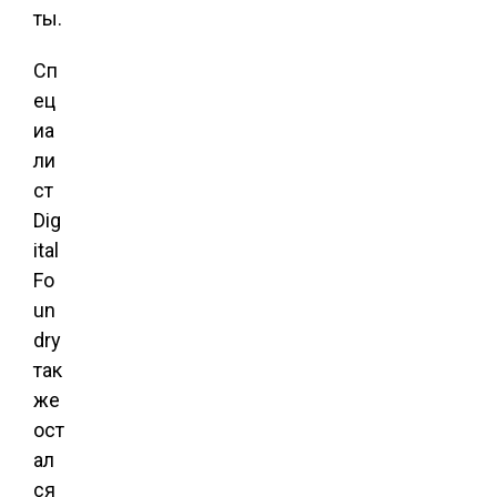
ты.
Сп
ец
иа
ли
ст
Dig
ital
Fo
un
dry
так
же
ост
ал
ся