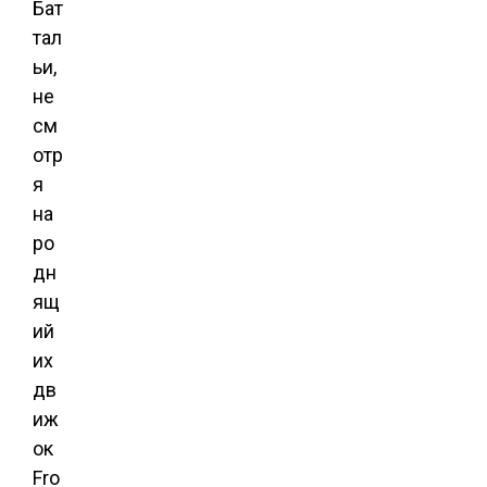
Бат
тал
ьи,
не
см
отр
я
на
ро
дн
ящ
ий
их
дв
иж
ок
Fro