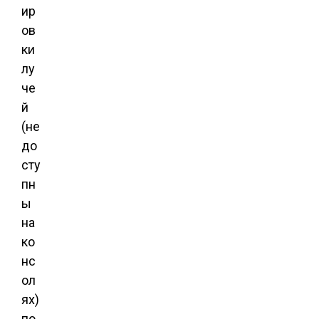
ир
ов
ки
лу
че
й
(не
до
сту
пн
ы
на
ко
нс
ол
ях)
по