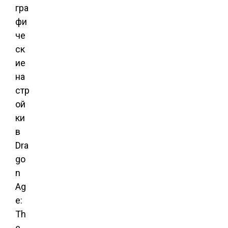
гра
фи
че
ск
ие
на
стр
ой
ки
в
Dra
go
n
Ag
e:
Th
e