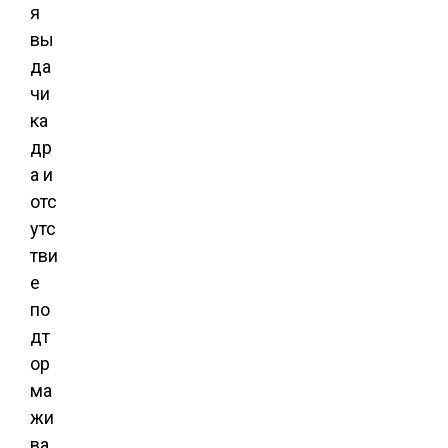
я
вы
да
чи
ка
др
а и
отс
утс
тви
е
по
дт
ор
ма
жи
ва