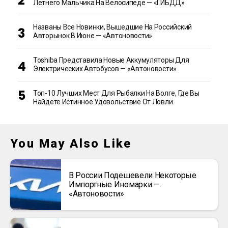
Летнего Мальчика На Велосипеде — «ГИБДД»
Названы Все Новинки, Вышедшие На Российский
Авторынок В Июне — «Автоновости»
Toshiba Представила Новые Аккумуляторы Для
Электрических Автобусов — «Автоновости»
Топ-10 Лучших Мест Для Рыбалки На Волге, Где Вы
Найдете Истинное Удовольствие От Ловли
You May Also Like
В России Подешевели Некоторые
Импортные Иномарки —
«Автоновости»