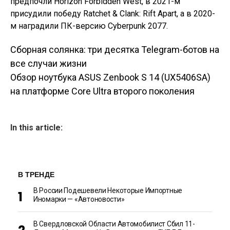
предпочли Horizon Forbidden West, в 2021-м
присудили победу Ratchet & Clank: Rift Apart, а в 2020-
м наградили ПК-версию Cyberpunk 2077.
Сборная солянка: три десятка Telegram-ботов на
Навигация по
все случаи жизни
Обзор ноутбука ASUS Zenbook S 14 (UX5406SA)
записям
на платформе Core Ultra второго поколения
In this article:
В ТРЕНДЕ
В России Подешевели Некоторые Импортные
Иномарки — «Автоновости»
В Свердловской Области Автомобилист Сбил 11-