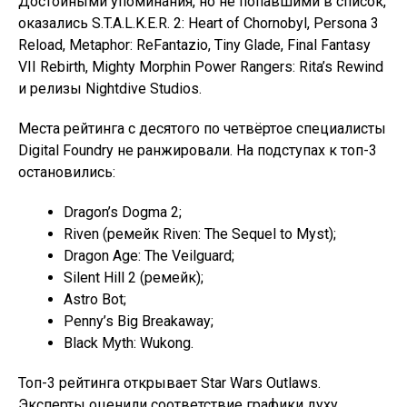
Достойными упоминания, но не попавшими в список,
оказались S.T.A.L.K.E.R. 2: Heart of Chornobyl, Persona 3
Reload, Metaphor: ReFantazio, Tiny Glade, Final Fantasy
VII Rebirth, Mighty Morphin Power Rangers: Rita’s Rewind
и релизы Nightdive Studios.
Места рейтинга с десятого по четвёртое специалисты
Digital Foundry не ранжировали. На подступах к топ-3
остановились:
Dragon’s Dogma 2;
Riven (ремейк Riven: The Sequel to Myst);
Dragon Age: The Veilguard;
Silent Hill 2 (ремейк);
Astro Bot;
Penny’s Big Breakaway;
Black Myth: Wukong.
Топ-3 рейтинга открывает Star Wars Outlaws.
Эксперты оценили соответствие графики духу