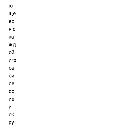
ю
ще
ес
я с
ка
жд
ой
игр
ов
ой
се
сс
ие
й
ок
ру