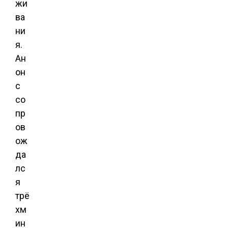
жи
ва
ни
я.
Ан
он
с
со
пр
ов
ож
да
лс
я
трё
хм
ин