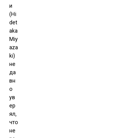
и
(Hi
det
aka
Miy
aza
ki)
не
да
вн
о
ув
ер
ял,
что
не