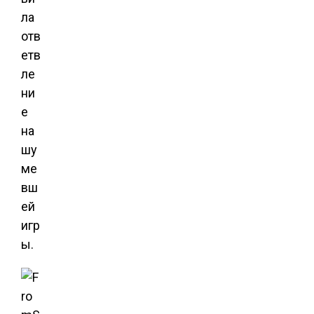
ла
отв
етв
ле
ни
е
на
шу
ме
вш
ей
игр
ы.