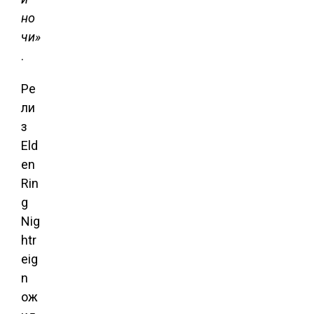
но
чи»
.
Ре
ли
з
Eld
en
Rin
g
Nig
htr
eig
n
ож