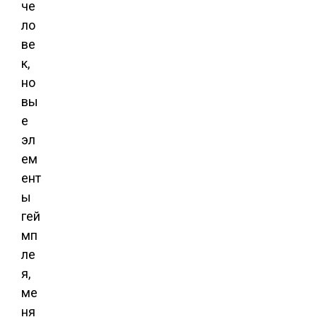
че
ло
ве
к,
но
вы
е
эл
ем
ент
ы
гей
мп
ле
я,
ме
ня