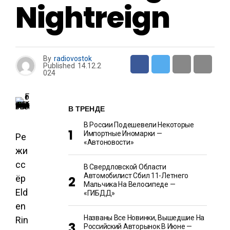
Nightreign
By
radiovostok
Published
14.12.2
024
В ТРЕНДЕ
В России Подешевели Некоторые
Импортные Иномарки —
Ре
«Автоновости»
жи
сс
В Свердловской Области
Автомобилист Сбил 11-Летнего
ёр
Мальчика На Велосипеде —
Eld
«ГИБДД»
en
Названы Все Новинки, Вышедшие На
Rin
Российский Авторынок В Июне —