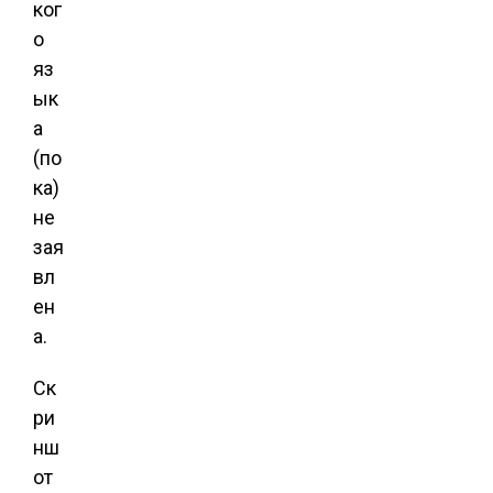
ког
о
яз
ык
а
(по
ка)
не
зая
вл
ен
а.
Ск
ри
нш
от