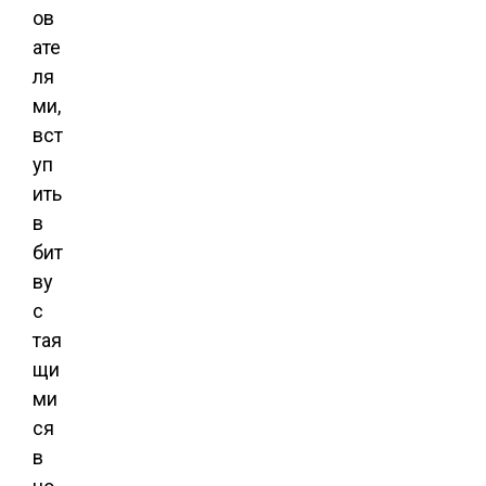
ов
ате
ля
ми,
вст
уп
ить
в
бит
ву
с
тая
щи
ми
ся
в