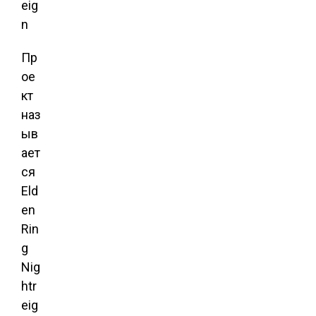
Пр
ое
кт
наз
ыв
ает
ся
Eld
en
Rin
g
Nig
htr
eig