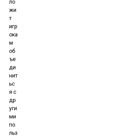
ло
жи
т
игр
ока
м
об
ъе
ди
нит
ьс
я с
др
уги
ми
по
льз