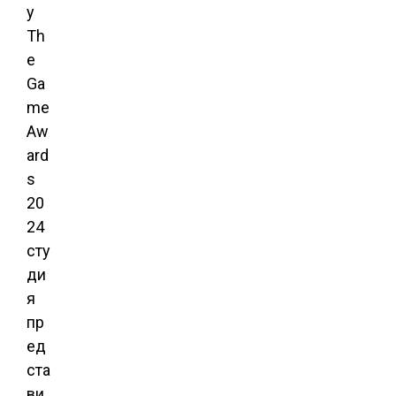
у
Th
e
Ga
me
Aw
ard
s
20
24
сту
ди
я
пр
ед
ста
ви