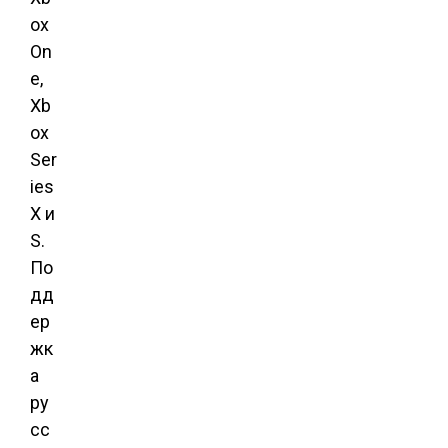
ox
On
e,
Xb
ox
Ser
ies
X и
S.
По
дд
ер
жк
а
ру
сс