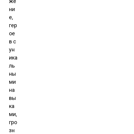
же
ни
е,
гер
ое
в с
ун
ика
ль
ны
ми
на
вы
ка
ми,
гро
зн