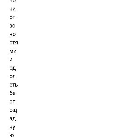
но
чи
оп
ас
но
стя
ми
и
од
ол
еть
бе
сп
ощ
ад
ну
ю