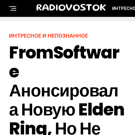
RADIOVOSTOK
ИНТРЕСНО
ИНТРЕСНОЕ И НЕПОЗНАННОЕ
FromSoftwar
E
Анонсировал
А Новую Elden
Ring, Но Не