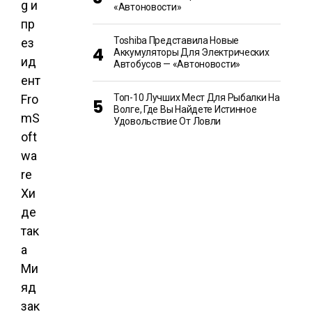
g и
«Автоновости»
пр
Toshiba Представила Новые
ез
Аккумуляторы Для Электрических
ид
Автобусов — «Автоновости»
ент
Fro
Топ-10 Лучших Мест Для Рыбалки На
Волге, Где Вы Найдете Истинное
mS
Удовольствие От Ловли
oft
wa
re
Хи
де
так
а
Ми
яд
зак