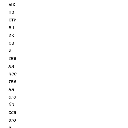
ых
пр
оти
вн
ик
ов
и
«ве
ли
чес
тве
нн
ого
бо
сса
это
й