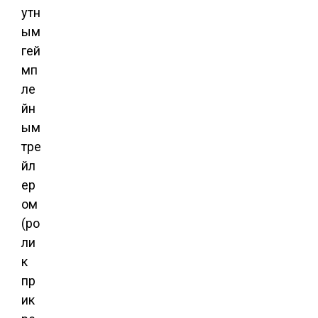
утн
ым
гей
мп
ле
йн
ым
тре
йл
ер
ом
(ро
ли
к
пр
ик