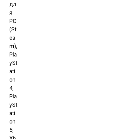
дл
я
PC
(St
ea
m),
Pla
ySt
ati
on
4,
Pla
ySt
ati
on
5,
Xb