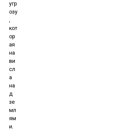
угр
озу
,
кот
ор
ая
на
ви
сл
а
на
д
зе
мл
ям
и.