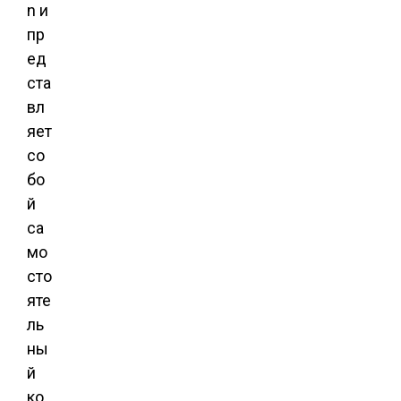
n и
пр
ед
ста
вл
яет
со
бо
й
са
мо
сто
яте
ль
ны
й
ко