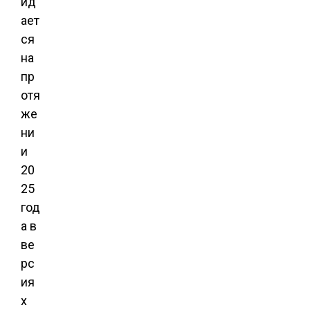
ид
ает
ся
на
пр
отя
же
ни
и
20
25
год
а в
ве
рс
ия
х