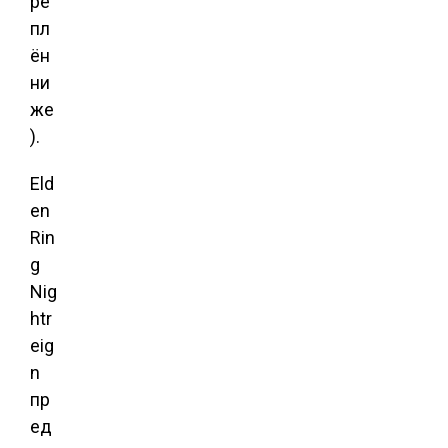
ре
пл
ён
ни
же
).
Eld
en
Rin
g
Nig
htr
eig
n
пр
ед