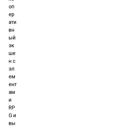
оп
ер
ати
вн
ый
эк
ше
н с
эл
ем
ент
ам
и
RP
G и
вы