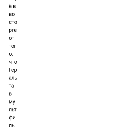
ё в
во
сто
рге
от
тог
о,
что
Гер
аль
та
в
му
льт
фи
ль