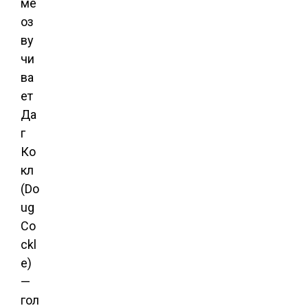
ме
оз
ву
чи
ва
ет
Да
г
Ко
кл
(Do
ug
Co
ckl
e)
—
гол