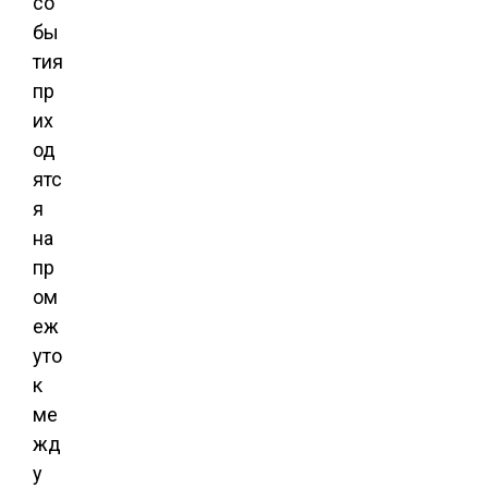
со
бы
тия
пр
их
од
ятс
я
на
пр
ом
еж
уто
к
ме
жд
у