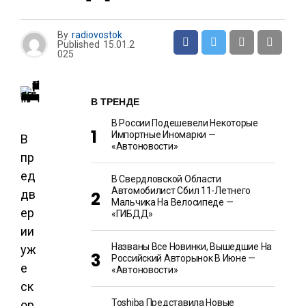
By
radiovostok
Published
15.01.2
025
В ТРЕНДЕ
В России Подешевели Некоторые
Импортные Иномарки —
В
«Автоновости»
пр
ед
В Свердловской Области
Автомобилист Сбил 11-Летнего
дв
Мальчика На Велосипеде —
ер
«ГИБДД»
ии
Названы Все Новинки, Вышедшие На
уж
Российский Авторынок В Июне —
е
«Автоновости»
ск
Toshiba Представила Новые
ор