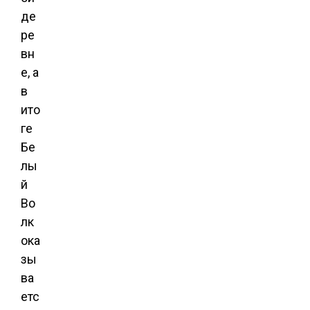
де
ре
вн
е, а
в
ито
ге
Бе
лы
й
Во
лк
ока
зы
ва
етс