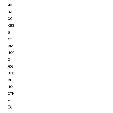
из
ра
сс
каз
а
«Н
ем
ног
о
же
ртв
ен
но
сти
».
Её