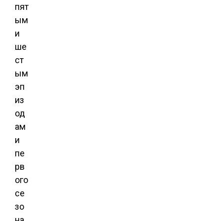
пят
ым
и
ше
ст
ым
эп
из
од
ам
и
пе
рв
ого
се
зо
на