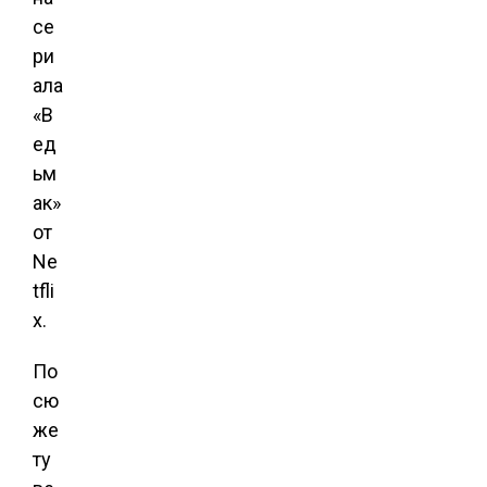
се
ри
ала
«В
ед
ьм
ак»
от
Ne
tfli
x.
По
сю
же
ту