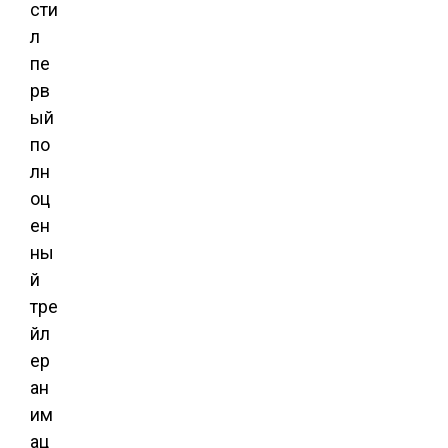
сти
л
пе
рв
ый
по
лн
оц
ен
ны
й
тре
йл
ер
ан
им
ац