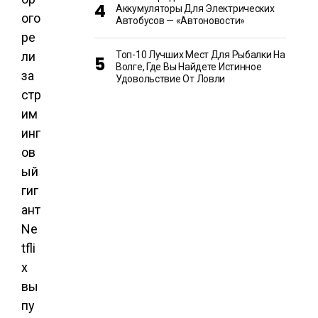
Аккумуляторы Для Электрических
ого
Автобусов — «Автоновости»
ре
ли
Топ-10 Лучших Мест Для Рыбалки На
Волге, Где Вы Найдете Истинное
за
Удовольствие От Ловли
стр
им
инг
ов
ый
гиг
ант
Ne
tfli
x
вы
пу