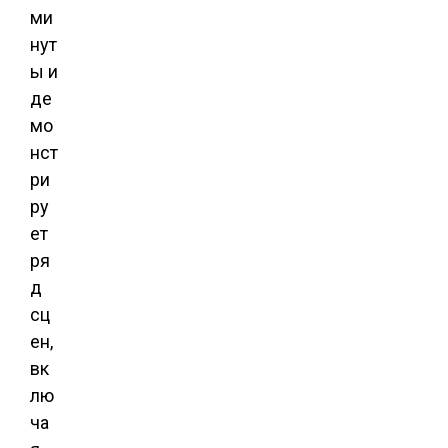
ми
нут
ы и
де
мо
нст
ри
ру
ет
ря
д
сц
ен,
вк
лю
ча