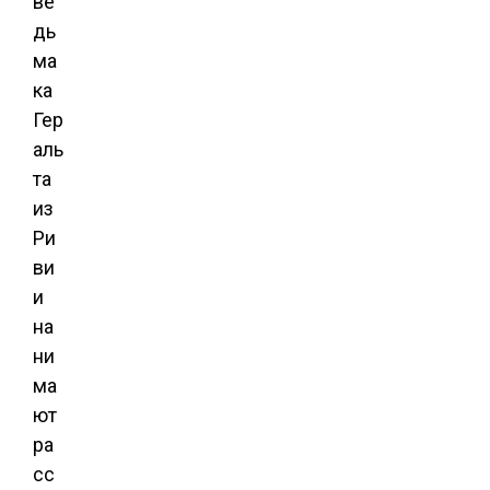
ве
дь
ма
ка
Гер
аль
та
из
Ри
ви
и
на
ни
ма
ют
ра
сс