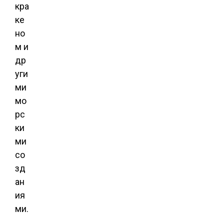
кра
ке
но
м и
др
уги
ми
мо
рс
ки
ми
со
зд
ан
ия
ми.