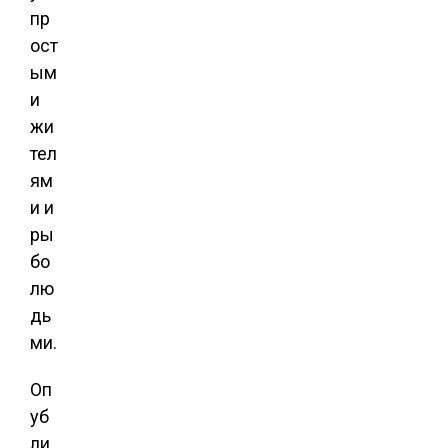
пр
ост
ым
и
жи
тел
ям
и и
ры
бо
лю
дь
ми.
Оп
уб
ли