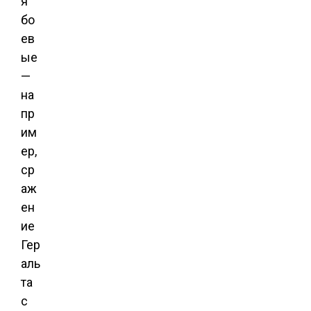
я
бо
ев
ые
—
на
пр
им
ер,
ср
аж
ен
ие
Гер
аль
та
с