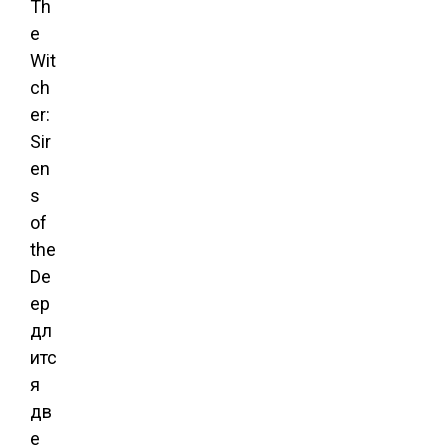
Th
e
Wit
ch
er:
Sir
en
s
of
the
De
ep
дл
итс
я
дв
е