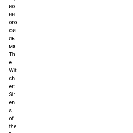
ио
нн
ого
фи
ль
ма
Th
e
Wit
ch
er:
Sir
en
s
of
the