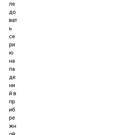
ле
до
ват
ь
се
ри
ю
на
па
де
ни
й в
пр
иб
ре
жн
ой