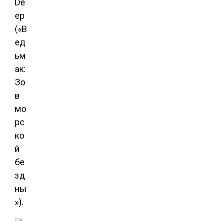
De
ep
(«В
ед
ьм
ак:
Зо
в
мо
рс
ко
й
бе
зд
ны
»).