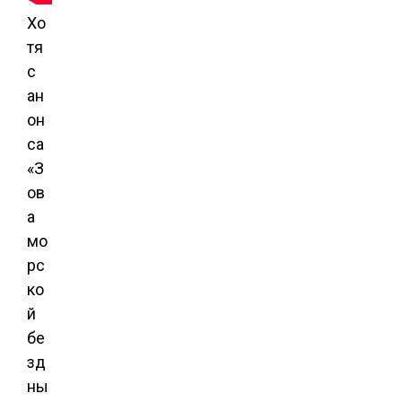
Хо
тя
с
ан
он
са
«З
ов
а
мо
рс
ко
й
бе
зд
ны