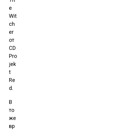
e
Wit
ch
er
от
CD
Pro
jek
t
Re
d.
В
то
же
вр