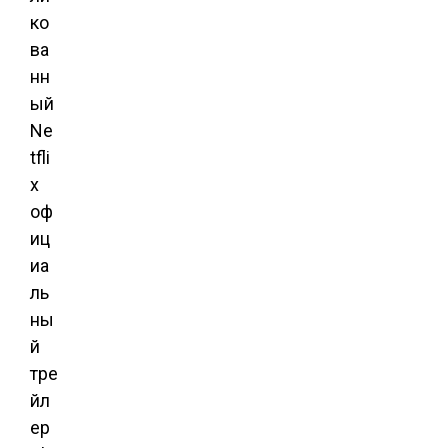
ко
ва
нн
ый
Ne
tfli
x
оф
иц
иа
ль
ны
й
тре
йл
ер