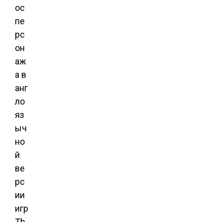
ос
пе
рс
он
аж
а в
анг
ло
яз
ыч
но
й
ве
рс
ии
игр
Th