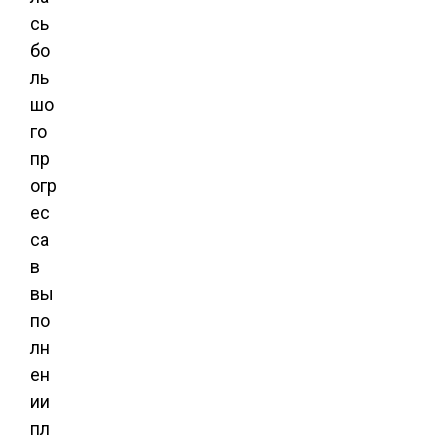
сь
бо
ль
шо
го
пр
огр
ес
са
в
вы
по
лн
ен
ии
пл