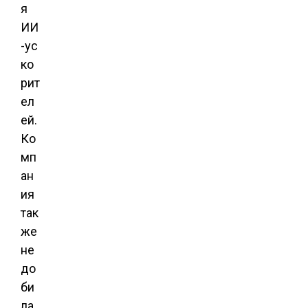
я
ИИ
-ус
ко
рит
ел
ей.
Ко
мп
ан
ия
так
же
не
до
би
ла