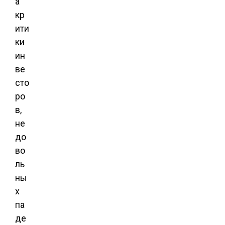
а
кр
ити
ки
ин
ве
сто
ро
в,
не
до
во
ль
ны
х
па
де