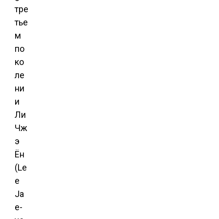
тре
тье
м
по
ко
ле
ни
и
Ли
Чж
э
Ён
(Le
e
Ja
e-