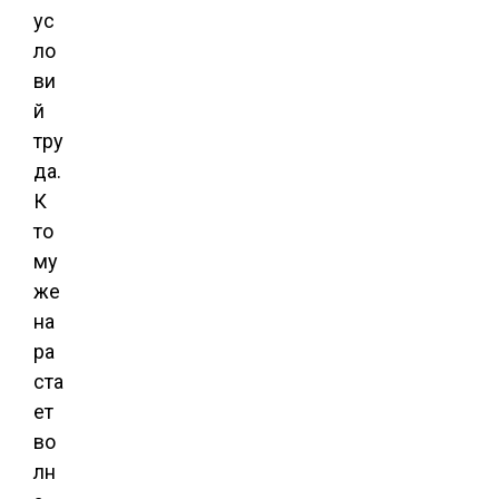
ус
ло
ви
й
тру
да.
К
то
му
же
на
ра
ста
ет
во
лн