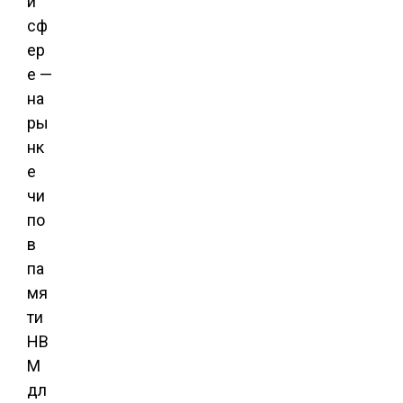
й
сф
ер
е —
на
ры
нк
е
чи
по
в
па
мя
ти
HB
M
дл