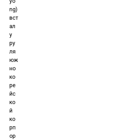
yo
ng)
вст
ал
у
ру
ля
юж
но
ко
ре
йс
ко
й
ко
рп
ор