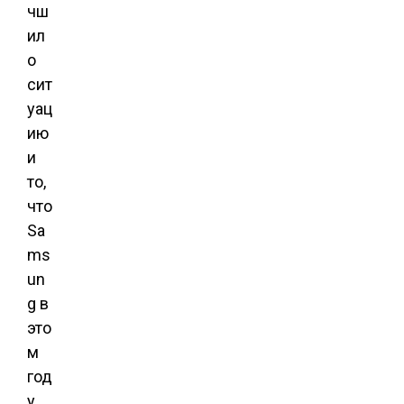
чш
ил
о
сит
уац
ию
и
то,
что
Sa
ms
un
g в
это
м
год
у