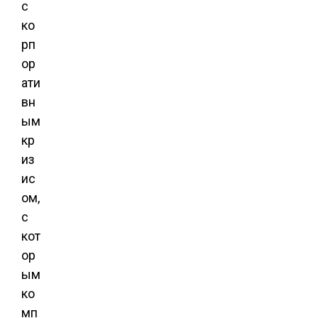
с
ко
рп
ор
ати
вн
ым
кр
из
ис
ом,
с
кот
ор
ым
ко
мп