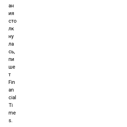
ан
ия
сто
лк
ну
ла
сь,
пи
ше
т
Fin
an
cial
Ti
me
s.