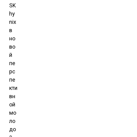
SK
hy
nix
в
но
во
й
пе
рс
пе
кти
вн
ой
мо
ло
до