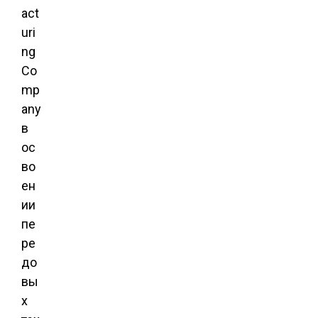
act
uri
ng
Co
mp
any
в
ос
во
ен
ии
пе
ре
до
вы
х