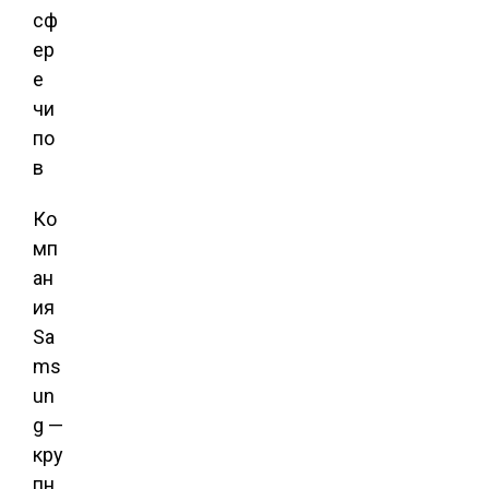
Ко
мп
ан
ия
Sa
ms
un
g —
кру
пн