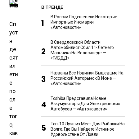
В ТРЕНДЕ
В России Подешевели Некоторые
Импортные Иномарки —
Сп
«Автоновости»
уст
я
В Свердловской Области
Автомобилист Сбил 11-Летнего
де
Мальчика На Велосипеде —
сят
«ГИБДД»
ил
Названы Все Новинки, Вышедшие На
ети
Российский Авторынок В Июне —
е
«Автоновости»
по
Toshiba Представила Новые
сл
Аккумуляторы Для Электрических
е
Автобусов — «Автоновости»
тог
о,
Топ-10 Лучших Мест Для Рыбалки На
Волге, Где Вы Найдете Истинное
как
Удовольствие От Ловли