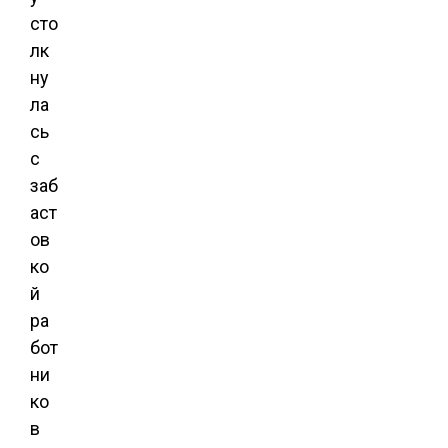
сто
лк
ну
ла
сь
с
заб
аст
ов
ко
й
ра
бот
ни
ко
в