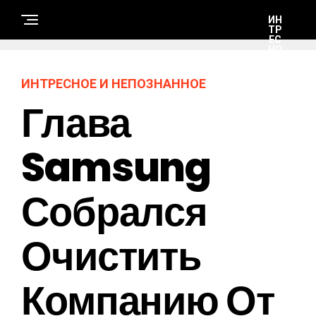
ИН
ТР
ЕС
НО
Е И
НЕ
ПО
ИНТРЕСНОЕ И НЕПОЗНАННОЕ
ЗН
АН
Глава
НО
Е
Samsung
А
В
Т
Собрался
О
-
М
О
Т
Очистить
О
Компанию От