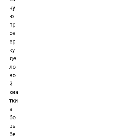
ну
ю
пр
ов
ер
ку
де
ло
во
й
хва
тки
в
бо
рь
бе