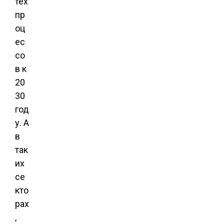
тех
пр
оц
ес
со
в к
20
30
год
у. А
в
так
их
се
кто
рах
,