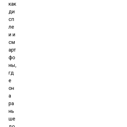
как
ди
сп
ле
и и
см
арт
фо
ны,
гд
е
он
а
ра
нь
ше
до