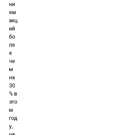
ни
ем
акц
ий
бо
ле
е
че
м
на
30
% в
это
м
год
у,
не