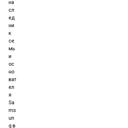
на
сл
ед
ни
к
се
мь
и
ос
но
ват
ел
я
Sa
ms
un
g в