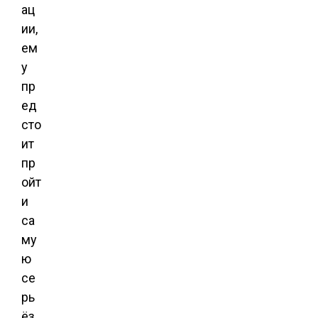
ац
ии,
ем
у
пр
ед
сто
ит
пр
ойт
и
са
му
ю
се
рь
ёз