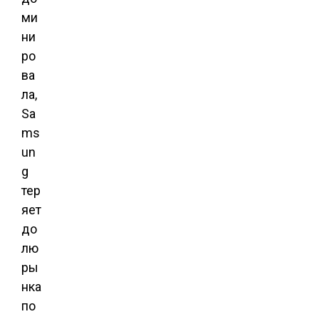
ми
ни
ро
ва
ла,
Sa
ms
un
g
тер
яет
до
лю
ры
нка
по