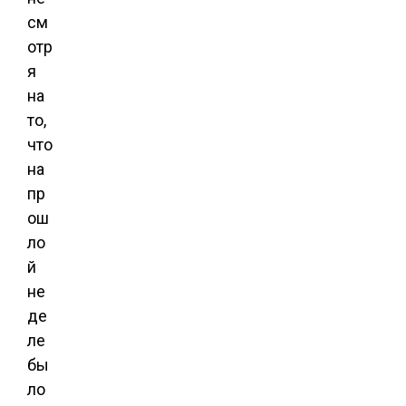
см
отр
я
на
то,
что
на
пр
ош
ло
й
не
де
ле
бы
ло