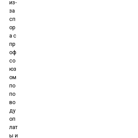
из-
за
сп
ор
а с
пр
оф
со
юз
ом
по
по
во
ду
оп
лат
ы и