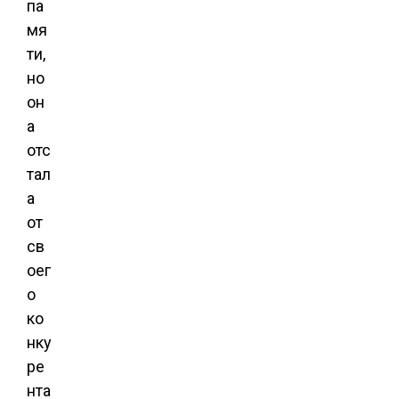
па
мя
ти,
но
он
а
отс
тал
а
от
св
оег
о
ко
нку
ре
нта